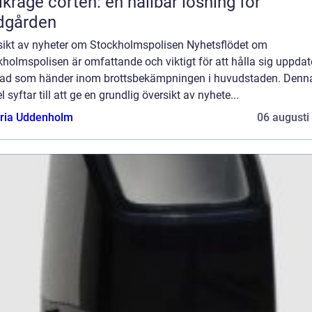
lkrage corten: en hållbar lösning för
dgården
sikt av nyheter om Stockholmspolisen Nyhetsflödet om
holmspolisen är omfattande och viktigt för att hålla sig uppda
ad som händer inom brottsbekämpningen i huvudstaden. Denn
el syftar till att ge en grundlig översikt av nyhete...
oria Uddenholm
06 augusti