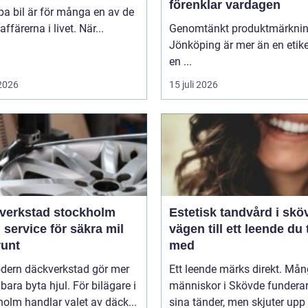
förenklar vardagen
pa bil är för många en av de
affärerna i livet. När...
Genomtänkt produktmärkni
Jönköping är mer än en etike
en ...
 2026
15 juli 2026
verkstad stockholm
Estetisk tandvård i skö
 service för säkra mil
vägen till ett leende du 
runt
med
dern däckverkstad gör mer
Ett leende märks direkt. Må
 bara byta hjul. För bilägare i
människor i Skövde funderar
olm handlar valet av däck...
sina tänder, men skjuter upp 