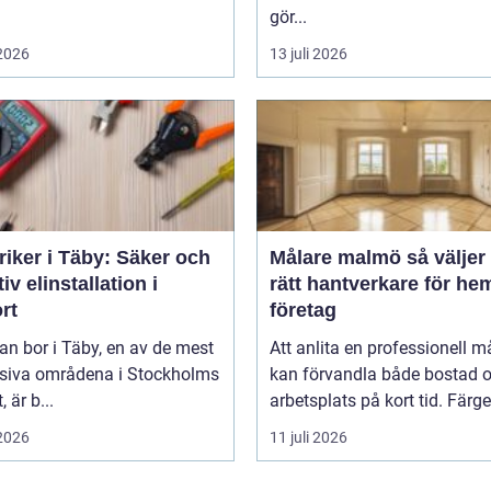
gör...
 2026
13 juli 2026
riker i Täby: Säker och
Målare malmö så väljer du
tiv elinstallation i
rätt hantverkare för he
rt
företag
n bor i Täby, en av de mest
Att anlita en professionell m
siva områdena i Stockholms
kan förvandla både bostad 
, är b...
arbetsplats på kort tid. Färger,
 2026
11 juli 2026