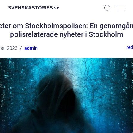
SVENSKASTORIES.
se
eter om Stockholmspolisen: En genomgån
polisrelaterade nyheter i Stockholm
red
sti 2023
admin