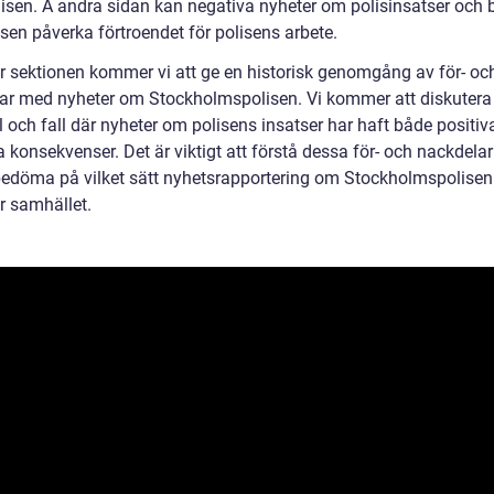
isen. Å andra sidan kan negativa nyheter om polisinsatser och b
sen påverka förtroendet för polisens arbete.
är sektionen kommer vi att ge en historisk genomgång av för- oc
ar med nyheter om Stockholmspolisen. Vi kommer att diskutera 
 och fall där nyheter om polisens insatser har haft både positiv
 konsekvenser. Det är viktigt att förstå dessa för- och nackdelar 
edöma på vilket sätt nyhetsrapportering om Stockholmspolisen
r samhället.