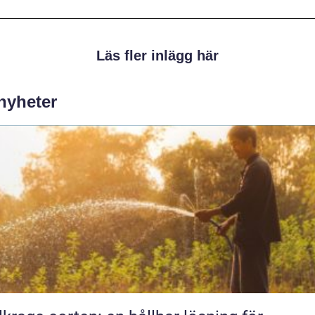
Läs fler inlägg här
 nyheter