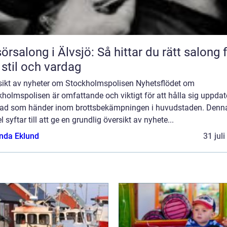
sörsalong i Älvsjö: Så hittar du rätt salong 
 stil och vardag
sikt av nyheter om Stockholmspolisen Nyhetsflödet om
holmspolisen är omfattande och viktigt för att hålla sig uppda
ad som händer inom brottsbekämpningen i huvudstaden. Denn
el syftar till att ge en grundlig översikt av nyhete...
da Eklund
31 jul