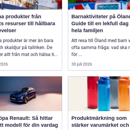
 produkter från
Barnaktiviteter på Ölan
s resurser till hållbara
Guide till en lekfull dag
evelser
hela familjen
a produkter är mer än bara
Att resa till Öland med barn 
ch skaldjur på tallriken. De
ofta samma fråga: vad ska n
 allt från mat och hälsa ti...
för ...
 2026
30 juli 2026
öpa Renault: Så hittar
Produktmärkning som
tt modell för din vardag
stärker varumärket och