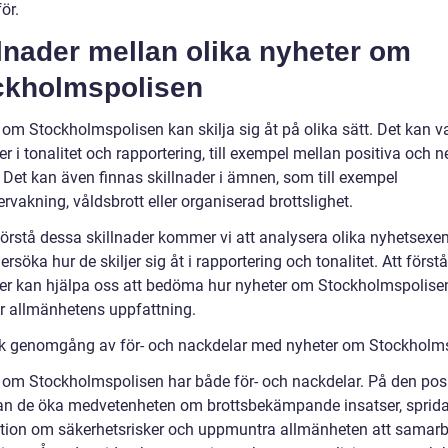
ör.
lnader mellan olika nyheter om
ckholmspolisen
 om Stockholmspolisen kan skilja sig åt på olika sätt. Det kan v
er i tonalitet och rapportering, till exempel mellan positiva och 
 Det kan även finnas skillnader i ämnen, som till exempel
ervakning, våldsbrott eller organiserad brottslighet.
 förstå dessa skillnader kommer vi att analysera olika nyhetsexe
rsöka hur de skiljer sig åt i rapportering och tonalitet. Att först
der kan hjälpa oss att bedöma hur nyheter om Stockholmspolise
r allmänhetens uppfattning.
sk genomgång av för- och nackdelar med nyheter om Stockholm
 om Stockholmspolisen har både för- och nackdelar. På den posi
an de öka medvetenheten om brottsbekämpande insatser, sprid
tion om säkerhetsrisker och uppmuntra allmänheten att samar