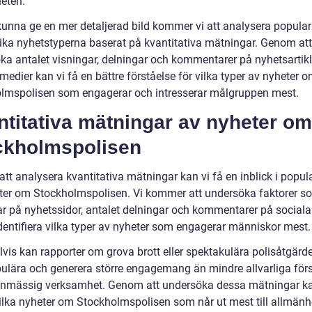
eten.
 kunna ge en mer detaljerad bild kommer vi att analysera popular
lika nyhetstyperna baserat på kvantitativa mätningar. Genom att
ka antalet visningar, delningar och kommentarer på nyhetsartik
medier kan vi få en bättre förståelse för vilka typer av nyheter 
lmspolisen som engagerar och intresserar målgruppen mest.
titativa mätningar av nyheter om
ckholmspolisen
t analysera kvantitativa mätningar kan vi få en inblick i popula
ter om Stockholmspolisen. Vi kommer att undersöka faktorer s
ar på nyhetssidor, antalet delningar och kommentarer på social
identifiera vilka typer av nyheter som engagerar människor mest.
vis kan rapporter om grova brott eller spektakulära polisåtgärde
ulära och generera större engagemang än mindre allvarliga förs
utinmässig verksamhet. Genom att undersöka dessa mätningar ka
vilka nyheter om Stockholmspolisen som når ut mest till allmän