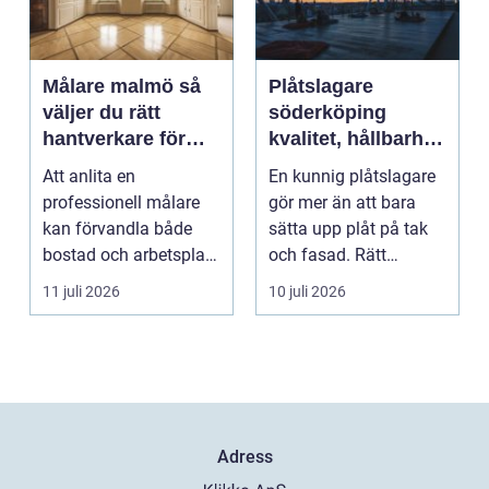
Målare malmö så
Plåtslagare
väljer du rätt
söderköping
hantverkare för
kvalitet, hållbarhet
hem och företag
och tryggt
Att anlita en
En kunnig plåtslagare
takarbete
professionell målare
gör mer än att bara
kan förvandla både
sätta upp plåt på tak
bostad och arbetsplats
och fasad. Rätt
på kort tid. Färger, yt...
plåtarbeten skyddar ...
11 juli 2026
10 juli 2026
Adress