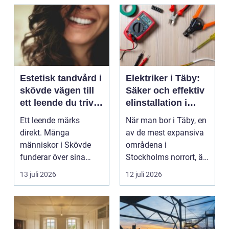
Estetisk tandvård i
Elektriker i Täby:
skövde vägen till
Säker och effektiv
ett leende du trivs
elinstallation i
med
norrort
Ett leende märks
När man bor i Täby, en
direkt. Många
av de mest expansiva
människor i Skövde
områdena i
funderar över sina
Stockholms norrort, är
tänder, men skjuter
b...
13 juli 2026
12 juli 2026
upp att gör...