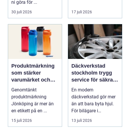
ni göra för ...
30 juli 2026
17 juli 2026
Produktmärkning
Däckverkstad
som stärker
stockholm trygg
varumärket och
service för säkra
förenklar vardagen
mil året runt
Genomtänkt
En modern
produktmärkning
däckverkstad gör mer
Jönköping är mer än
än att bara byta hjul.
en etikett på en ...
För bilägare i
Stockholm handlar
15 juli 2026
13 juli 2026
valet av däck...