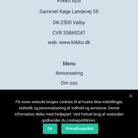
web:
www.klikko.dk
Menu
Annonsering
Om oss
Cookies
På vores website bruges cookies til at huske dine indstillinger,
Kontakta oss
statistik og personalisering af indhold og annoncer. Denne
Sitemap
information deles med tredjepart. Ved fortsat brug af websiden
godkender du cookiepolitikken.
Ok
Privatlivspolitik