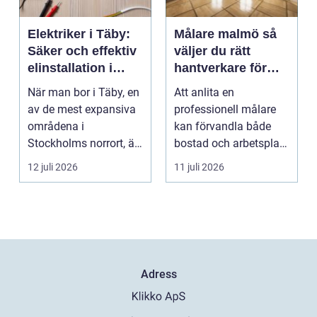
Elektriker i Täby:
Målare malmö så
Säker och effektiv
väljer du rätt
elinstallation i
hantverkare för
norrort
hem och företag
När man bor i Täby, en
Att anlita en
av de mest expansiva
professionell målare
områdena i
kan förvandla både
Stockholms norrort, är
bostad och arbetsplats
b...
på kort tid. Färger, yt...
12 juli 2026
11 juli 2026
Adress