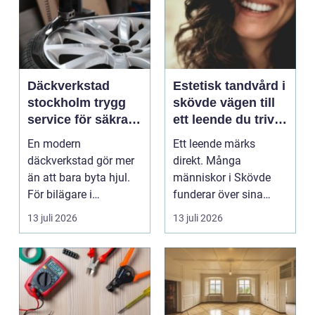
Däckverkstad
Estetisk tandvård i
stockholm trygg
skövde vägen till
service för säkra
ett leende du trivs
mil året runt
med
En modern
Ett leende märks
däckverkstad gör mer
direkt. Många
än att bara byta hjul.
människor i Skövde
För bilägare i
funderar över sina
Stockholm handlar
tänder, men skjuter
13 juli 2026
13 juli 2026
valet av däck...
upp att gör...