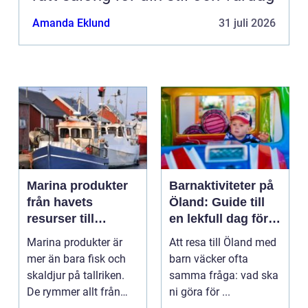
Amanda Eklund
31 juli 2026
Marina produkter
Barnaktiviteter på
från havets
Öland: Guide till
resurser till
en lekfull dag för
hållbara
hela familjen
Marina produkter är
Att resa till Öland med
upplevelser
mer än bara fisk och
barn väcker ofta
skaldjur på tallriken.
samma fråga: vad ska
De rymmer allt från
ni göra för ...