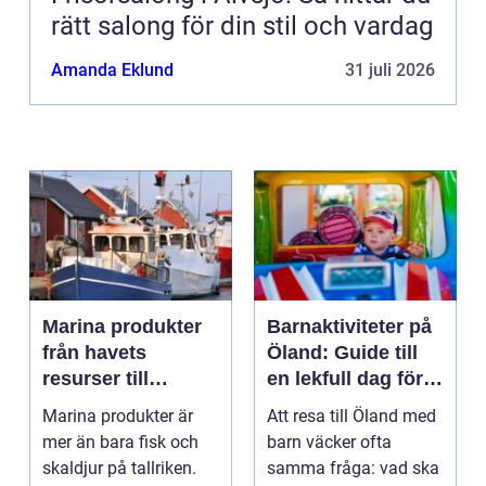
rätt salong för din stil och vardag
Amanda Eklund
31 juli 2026
Marina produkter
Barnaktiviteter på
från havets
Öland: Guide till
resurser till
en lekfull dag för
hållbara
hela familjen
Marina produkter är
Att resa till Öland med
upplevelser
mer än bara fisk och
barn väcker ofta
skaldjur på tallriken.
samma fråga: vad ska