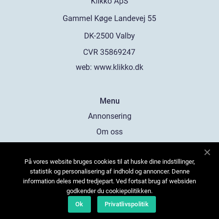
web:
www.klikko.dk
Menu
Annonsering
Om oss
Cookies
På vores website bruges cookies til at huske dine indstillinger,
Kontakta oss
statistik og personalisering af indhold og annoncer. Denne
Sitemap
information deles med tredjepart. Ved fortsat brug af websiden
godkender du cookiepolitikken.
Ok
Privatlivspolitik