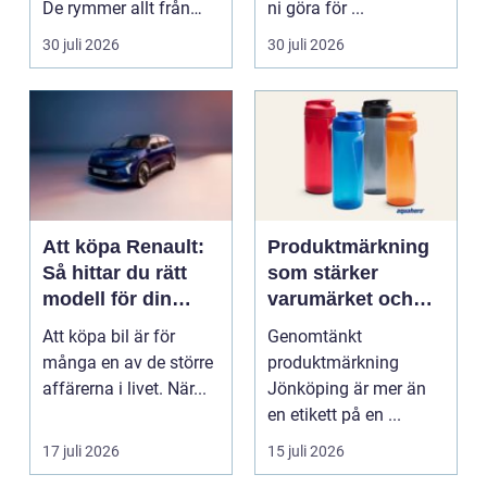
De rymmer allt från
ni göra för ...
mat och hälsa ti...
30 juli 2026
30 juli 2026
Att köpa Renault:
Produktmärkning
Så hittar du rätt
som stärker
modell för din
varumärket och
vardag
förenklar vardagen
Att köpa bil är för
Genomtänkt
många en av de större
produktmärkning
affärerna i livet. När...
Jönköping är mer än
en etikett på en ...
17 juli 2026
15 juli 2026