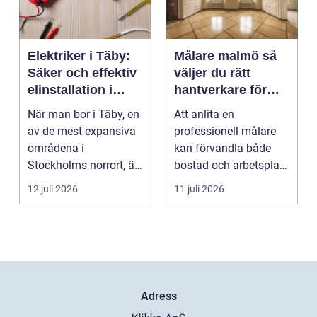
Elektriker i Täby:
Målare malmö så
Säker och effektiv
väljer du rätt
elinstallation i
hantverkare för
norrort
hem och företag
När man bor i Täby, en
Att anlita en
av de mest expansiva
professionell målare
områdena i
kan förvandla både
Stockholms norrort, är
bostad och arbetsplats
b...
på kort tid. Färger, yt...
12 juli 2026
11 juli 2026
Adress