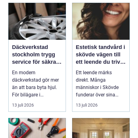
Däckverkstad
Estetisk tandvård i
stockholm trygg
skövde vägen till
service för säkra
ett leende du trivs
mil året runt
med
En modern
Ett leende märks
däckverkstad gör mer
direkt. Många
än att bara byta hjul.
människor i Skövde
För bilägare i
funderar över sina
Stockholm handlar
tänder, men skjuter
13 juli 2026
13 juli 2026
valet av däck...
upp att gör...