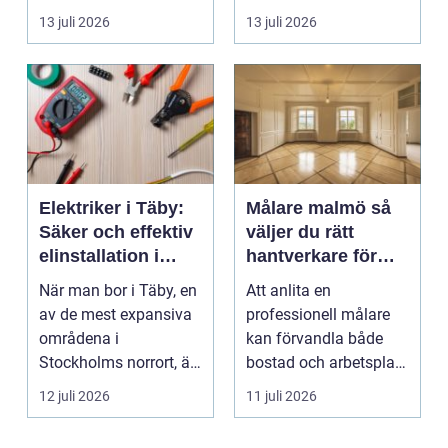
Stockholm handlar
tänder, men skjuter
13 juli 2026
13 juli 2026
valet av däck...
upp att gör...
Elektriker i Täby:
Målare malmö så
Säker och effektiv
väljer du rätt
elinstallation i
hantverkare för
norrort
hem och företag
När man bor i Täby, en
Att anlita en
av de mest expansiva
professionell målare
områdena i
kan förvandla både
Stockholms norrort, är
bostad och arbetsplats
b...
på kort tid. Färger, yt...
12 juli 2026
11 juli 2026