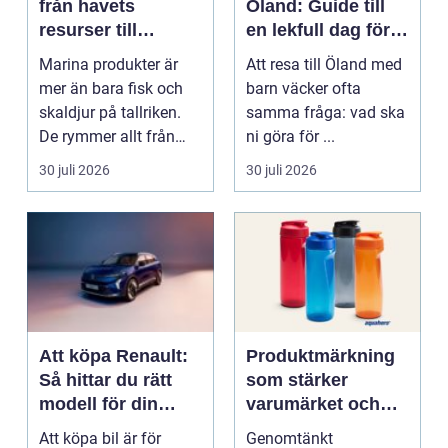
från havets
Öland: Guide till
resurser till
en lekfull dag för
hållbara
hela familjen
Marina produkter är
Att resa till Öland med
upplevelser
mer än bara fisk och
barn väcker ofta
skaldjur på tallriken.
samma fråga: vad ska
De rymmer allt från
ni göra för ...
mat och hälsa ti...
30 juli 2026
30 juli 2026
Att köpa Renault:
Produktmärkning
Så hittar du rätt
som stärker
modell för din
varumärket och
vardag
förenklar vardagen
Att köpa bil är för
Genomtänkt