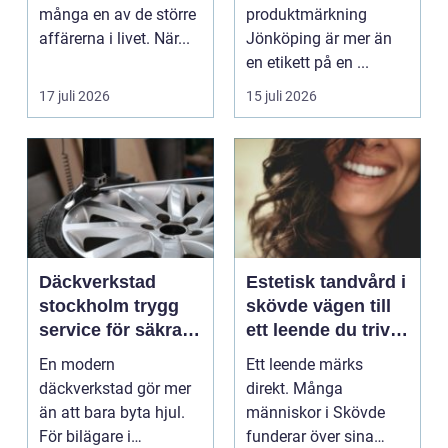
många en av de större
produktmärkning
affärerna i livet. När...
Jönköping är mer än
en etikett på en ...
17 juli 2026
15 juli 2026
Däckverkstad
Estetisk tandvård i
stockholm trygg
skövde vägen till
service för säkra
ett leende du trivs
mil året runt
med
En modern
Ett leende märks
däckverkstad gör mer
direkt. Många
än att bara byta hjul.
människor i Skövde
För bilägare i
funderar över sina