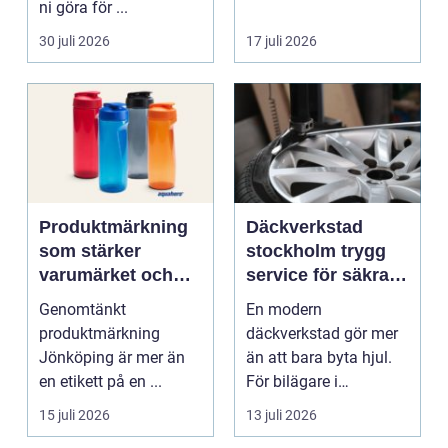
ni göra för ...
30 juli 2026
17 juli 2026
Produktmärkning
Däckverkstad
som stärker
stockholm trygg
varumärket och
service för säkra
förenklar vardagen
mil året runt
Genomtänkt
En modern
produktmärkning
däckverkstad gör mer
Jönköping är mer än
än att bara byta hjul.
en etikett på en ...
För bilägare i
Stockholm handlar
15 juli 2026
13 juli 2026
valet av däck...