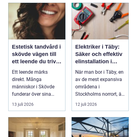
Estetisk tandvård i
Elektriker i Täby:
skövde vägen till
Säker och effektiv
ett leende du trivs
elinstallation i
med
norrort
Ett leende märks
När man bor i Täby, en
direkt. Många
av de mest expansiva
människor i Skövde
områdena i
funderar över sina
Stockholms norrort, är
tänder, men skjuter
b...
13 juli 2026
12 juli 2026
upp att gör...