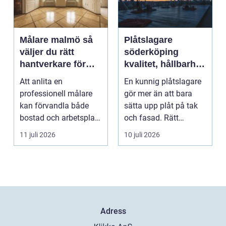
Målare malmö så
Plåtslagare
väljer du rätt
söderköping
hantverkare för
kvalitet, hållbarhet
hem och företag
och tryggt
Att anlita en
En kunnig plåtslagare
takarbete
professionell målare
gör mer än att bara
kan förvandla både
sätta upp plåt på tak
bostad och arbetsplats
och fasad. Rätt
på kort tid. Färger, yt...
plåtarbeten skyddar ...
11 juli 2026
10 juli 2026
Adress