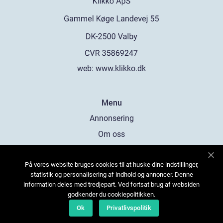
web:
www.klikko.dk
Menu
Annonsering
Om oss
Cookies
På vores website bruges cookies til at huske dine indstillinger,
Kontakta oss
statistik og personalisering af indhold og annoncer. Denne
Sitemap
information deles med tredjepart. Ved fortsat brug af websiden
godkender du cookiepolitikken.
Ok
Privatlivspolitik