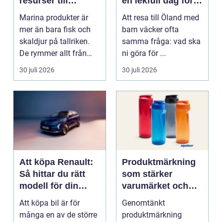
resurser till
en lekfull dag för
hållbara
hela familjen
Marina produkter är
Att resa till Öland med
upplevelser
mer än bara fisk och
barn väcker ofta
skaldjur på tallriken.
samma fråga: vad ska
De rymmer allt från
ni göra för ...
mat och hälsa ti...
30 juli 2026
30 juli 2026
Att köpa Renault:
Produktmärkning
Så hittar du rätt
som stärker
modell för din
varumärket och
vardag
förenklar vardagen
Att köpa bil är för
Genomtänkt
många en av de större
produktmärkning