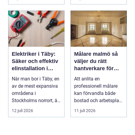
valet av däck...
upp att gör...
Elektriker i Täby:
Målare malmö så
Säker och effektiv
väljer du rätt
elinstallation i
hantverkare för
norrort
hem och företag
När man bor i Täby, en
Att anlita en
av de mest expansiva
professionell målare
områdena i
kan förvandla både
Stockholms norrort, är
bostad och arbetsplats
b...
på kort tid. Färger, yt...
12 juli 2026
11 juli 2026