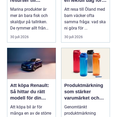
resurser till
en lekfull dag för
hållbara
hela familjen
Marina produkter är
Att resa till Öland med
upplevelser
mer än bara fisk och
barn väcker ofta
skaldjur på tallriken.
samma fråga: vad ska
De rymmer allt från
ni göra för ...
mat och hälsa ti...
30 juli 2026
30 juli 2026
Att köpa Renault:
Produktmärkning
Så hittar du rätt
som stärker
modell för din
varumärket och
vardag
förenklar vardagen
Att köpa bil är för
Genomtänkt
många en av de större
produktmärkning