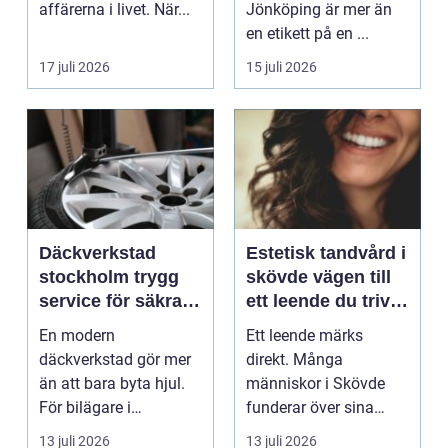
affärerna i livet. När...
Jönköping är mer än
en etikett på en ...
17 juli 2026
15 juli 2026
Däckverkstad
Estetisk tandvård i
stockholm trygg
skövde vägen till
service för säkra
ett leende du trivs
mil året runt
med
En modern
Ett leende märks
däckverkstad gör mer
direkt. Många
än att bara byta hjul.
människor i Skövde
För bilägare i
funderar över sina
Stockholm handlar
tänder, men skjuter
13 juli 2026
13 juli 2026