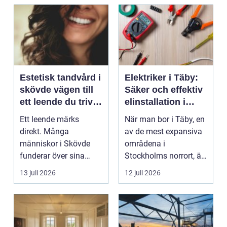
Estetisk tandvård i
Elektriker i Täby:
skövde vägen till
Säker och effektiv
ett leende du trivs
elinstallation i
med
norrort
Ett leende märks
När man bor i Täby, en
direkt. Många
av de mest expansiva
människor i Skövde
områdena i
funderar över sina
Stockholms norrort, är
tänder, men skjuter
b...
13 juli 2026
12 juli 2026
upp att gör...