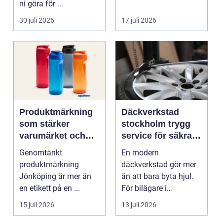
ni göra för ...
30 juli 2026
17 juli 2026
Produktmärkning
Däckverkstad
som stärker
stockholm trygg
varumärket och
service för säkra
förenklar vardagen
mil året runt
Genomtänkt
En modern
produktmärkning
däckverkstad gör mer
Jönköping är mer än
än att bara byta hjul.
en etikett på en ...
För bilägare i
Stockholm handlar
15 juli 2026
13 juli 2026
valet av däck...