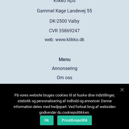
web:
www.klikko.dk
Menu
Annonsering
Om oss
Cookies
På vores website bruges cookies til at huske dine indstillinger,
Kontakta oss
statistik og personalisering af indhold og annoncer. Denne
Sitemap
information deles med tredjepart. Ved fortsat brug af websiden
godkender du cookiepolitikken.
Ok
Privatlivspolitik