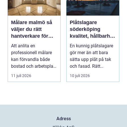
Målare malmö så
Plåtslagare
väljer du rätt
söderköping
hantverkare för
kvalitet, hållbarhet
hem och företag
och tryggt
Att anlita en
En kunnig plåtslagare
takarbete
professionell målare
gör mer än att bara
kan förvandla både
sätta upp plåt på tak
bostad och arbetsplats
och fasad. Rätt
på kort tid. Färger, yt...
plåtarbeten skyddar ...
11 juli 2026
10 juli 2026
Adress