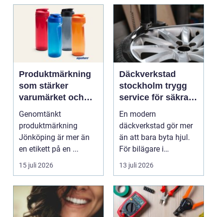
Produktmärkning
Däckverkstad
som stärker
stockholm trygg
varumärket och
service för säkra
förenklar vardagen
mil året runt
Genomtänkt
En modern
produktmärkning
däckverkstad gör mer
Jönköping är mer än
än att bara byta hjul.
en etikett på en ...
För bilägare i
Stockholm handlar
15 juli 2026
13 juli 2026
valet av däck...