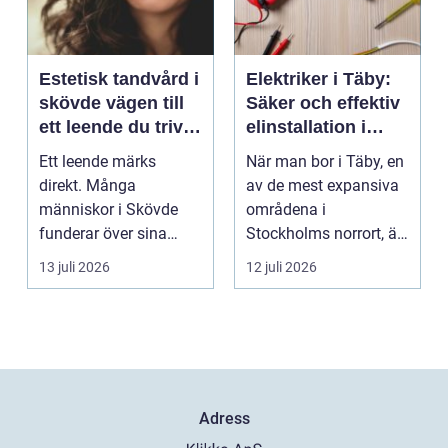
Estetisk tandvård i
Elektriker i Täby:
skövde vägen till
Säker och effektiv
ett leende du trivs
elinstallation i
med
norrort
Ett leende märks
När man bor i Täby, en
direkt. Många
av de mest expansiva
människor i Skövde
områdena i
funderar över sina
Stockholms norrort, är
tänder, men skjuter
b...
13 juli 2026
12 juli 2026
upp att gör...
Adress