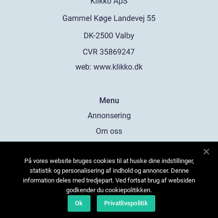
web:
www.klikko.dk
Menu
Annonsering
Om oss
Cookies
På vores website bruges cookies til at huske dine indstillinger,
Kontakta oss
statistik og personalisering af indhold og annoncer. Denne
Sitemap
information deles med tredjepart. Ved fortsat brug af websiden
godkender du cookiepolitikken.
Ok
Privatlivspolitik