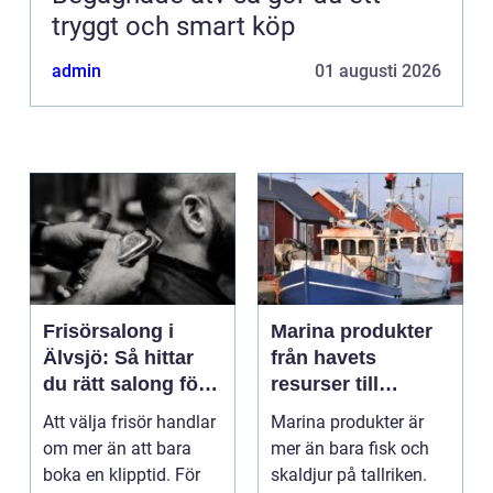
tryggt och smart köp
admin
01 augusti 2026
Frisörsalong i
Marina produkter
Älvsjö: Så hittar
från havets
du rätt salong för
resurser till
din stil och vardag
hållbara
Att välja frisör handlar
Marina produkter är
upplevelser
om mer än att bara
mer än bara fisk och
boka en klipptid. För
skaldjur på tallriken.