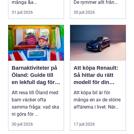
många &a...
De rymmer allt från
mat och hälsa ti...
31 juli 2026
30 juli 2026
Barnaktiviteter på
Att köpa Renault:
Öland: Guide till
Så hittar du rätt
en lekfull dag för
modell för din
hela familjen
vardag
Att resa till Öland med
Att köpa bil är för
barn väcker ofta
många en av de större
samma fråga: vad ska
affärerna i livet. När...
ni göra för ...
30 juli 2026
17 juli 2026