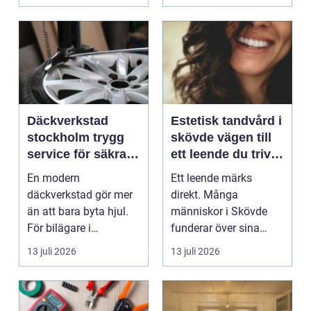
Däckverkstad
Estetisk tandvård i
stockholm trygg
skövde vägen till
service för säkra
ett leende du trivs
mil året runt
med
En modern
Ett leende märks
däckverkstad gör mer
direkt. Många
än att bara byta hjul.
människor i Skövde
För bilägare i
funderar över sina
Stockholm handlar
tänder, men skjuter
13 juli 2026
13 juli 2026
valet av däck...
upp att gör...