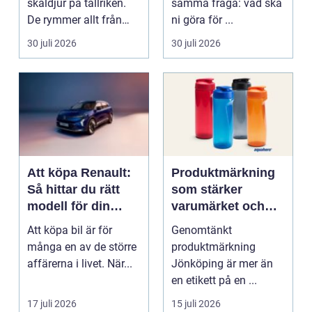
skaldjur på tallriken.
samma fråga: vad ska
De rymmer allt från
ni göra för ...
mat och hälsa ti...
30 juli 2026
30 juli 2026
Att köpa Renault:
Produktmärkning
Så hittar du rätt
som stärker
modell för din
varumärket och
vardag
förenklar vardagen
Att köpa bil är för
Genomtänkt
många en av de större
produktmärkning
affärerna i livet. När...
Jönköping är mer än
en etikett på en ...
17 juli 2026
15 juli 2026