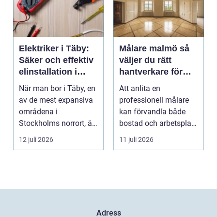
Elektriker i Täby:
Målare malmö så
Säker och effektiv
väljer du rätt
elinstallation i
hantverkare för
norrort
hem och företag
När man bor i Täby, en
Att anlita en
av de mest expansiva
professionell målare
områdena i
kan förvandla både
Stockholms norrort, är
bostad och arbetsplats
b...
på kort tid. Färger, yt...
12 juli 2026
11 juli 2026
Adress