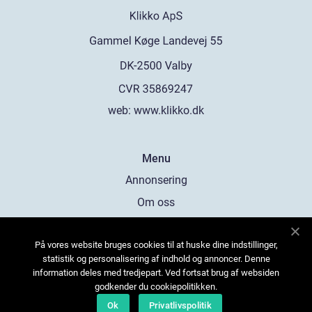
web:
www.klikko.dk
Menu
Annonsering
Om oss
Cookies
På vores website bruges cookies til at huske dine indstillinger,
Kontakta oss
statistik og personalisering af indhold og annoncer. Denne
Sitemap
information deles med tredjepart. Ved fortsat brug af websiden
godkender du cookiepolitikken.
Ok
Privatlivspolitik