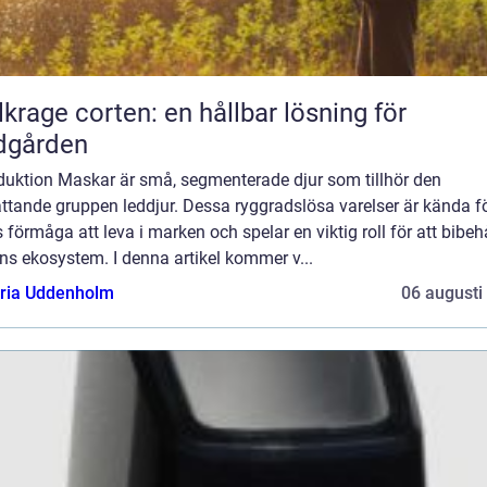
lkrage corten: en hållbar lösning för
dgården
oduktion Maskar är små, segmenterade djur som tillhör den
ttande gruppen leddjur. Dessa ryggradslösa varelser är kända f
 förmåga att leva i marken och spelar en viktig roll för att bibeh
ns ekosystem. I denna artikel kommer v...
oria Uddenholm
06 augusti