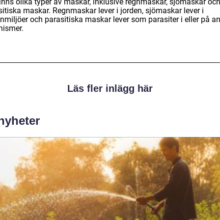
finns olika typer av maskar, inklusive regnmaskar, sjömaskar oc
sitiska maskar. Regnmaskar lever i jorden, sjömaskar lever i
nmiljöer och parasitiska maskar lever som parasiter i eller på a
nismer.
Läs fler inlägg här
 nyheter