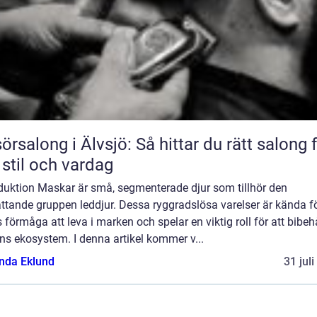
sörsalong i Älvsjö: Så hittar du rätt salong 
 stil och vardag
oduktion Maskar är små, segmenterade djur som tillhör den
ttande gruppen leddjur. Dessa ryggradslösa varelser är kända f
 förmåga att leva i marken och spelar en viktig roll för att bibeh
ns ekosystem. I denna artikel kommer v...
da Eklund
31 jul