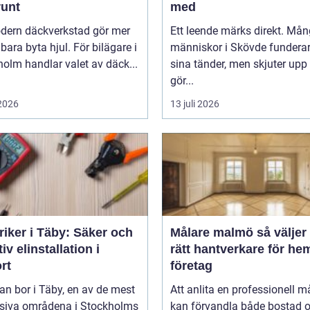
runt
med
dern däckverkstad gör mer
Ett leende märks direkt. Må
 bara byta hjul. För bilägare i
människor i Skövde funderar
olm handlar valet av däck...
sina tänder, men skjuter upp 
gör...
 2026
13 juli 2026
riker i Täby: Säker och
Målare malmö så väljer du
tiv elinstallation i
rätt hantverkare för he
rt
företag
n bor i Täby, en av de mest
Att anlita en professionell m
siva områdena i Stockholms
kan förvandla både bostad 