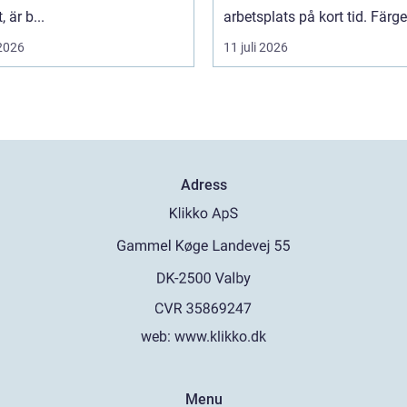
, är b...
arbetsplats på kort tid. Färger,
 2026
11 juli 2026
Adress
web:
www.klikko.dk
Menu