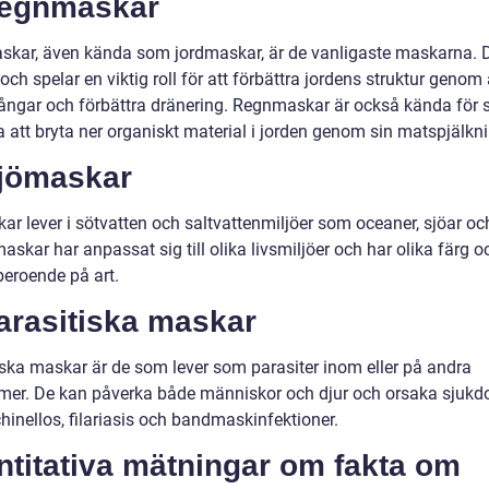
Regnmaskar
kar, även kända som jordmaskar, är de vanligaste maskarna. D
 och spelar en viktig roll för att förbättra jordens struktur genom 
ångar och förbättra dränering. Regnmaskar är också kända för 
 att bryta ner organiskt material i jorden genom sin matspjälkni
Sjömaskar
r lever i sötvatten och saltvattenmiljöer som oceaner, sjöar och
skar har anpassat sig till olika livsmiljöer och har olika färg o
beroende på art.
arasitiska maskar
iska maskar är de som lever som parasiter inom eller på andra
mer. De kan påverka både människor och djur och orsaka sjuk
hinellos, filariasis och bandmaskinfektioner.
ntitativa mätningar om fakta om