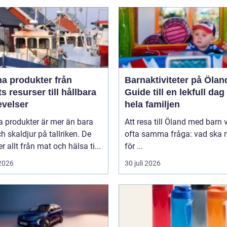
 produkter från
Barnaktiviteter på Ölan
s resurser till hållbara
Guide till en lekfull dag
evelser
hela familjen
a produkter är mer än bara
Att resa till Öland med barn 
ch skaldjur på tallriken. De
ofta samma fråga: vad ska n
 allt från mat och hälsa ti...
för ...
 2026
30 juli 2026