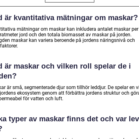
d är kvantitativa mätningar om maskar?
titativa mätningar om maskar kan inkludera antalet maskar per
ratmeter jord och den totala biomasset av maskar på jorden.
den maskar kan variera beroende på jordens näringsnivå och
faktorer.
 är maskar och vilken roll spelar de i
rden?
r är små, segmenterade djur som tillhör leddjur. De spelar en vi
i jordens ekosystem genom att förbättra jordens struktur och gör
permeabel för vatten och luft.
ka typer av maskar finns det och var lev
?