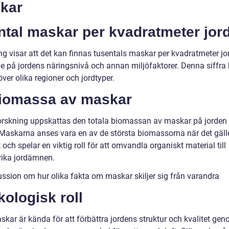
kar
ntal maskar per kvadratmeter jor
ng visar att det kan finnas tusentals maskar per kvadratmeter jo
e på jordens näringsnivå och annan miljöfaktorer. Denna siffra
över olika regioner och jordtyper.
Biomassa av maskar
forskning uppskattas den totala biomassan av maskar på jorden
Maskarna anses vara en av de största biomassorna när det gäll
t och spelar en viktig roll för att omvandla organiskt material till
rika jordämnen.
ussion om hur olika fakta om maskar skiljer sig från varandra
kologisk roll
kar är kända för att förbättra jordens struktur och kvalitet gen