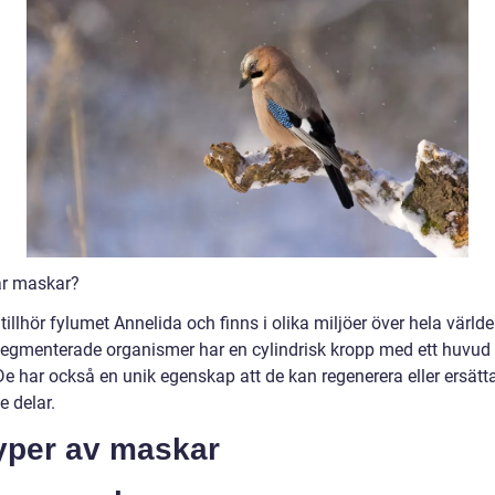
är maskar?
illhör fylumet Annelida och finns i olika miljöer över hela världe
egmenterade organismer har en cylindrisk kropp med ett huvud
De har också en unik egenskap att de kan regenerera eller ersätt
e delar.
Typer av maskar