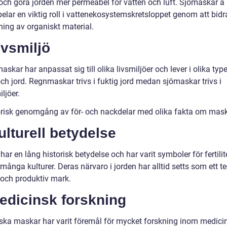
och göra jorden mer permeabel för vatten och luft. Sjömaskar å
elar en viktig roll i vattenekosystemskretsloppet genom att bidra 
ning av organiskt material.
ivsmiljö
skar har anpassat sig till olika livsmiljöer och lever i olika typ
ch jord. Regnmaskar trivs i fuktig jord medan sjömaskar trivs i
ljöer.
orisk genomgång av för- och nackdelar med olika fakta om mas
ulturell betydelse
ar en lång historisk betydelse och har varit symboler för fertilit
 många kulturer. Deras närvaro i jorden har alltid setts som ett t
 och produktiv mark.
edicinsk forskning
iska maskar har varit föremål för mycket forskning inom medici