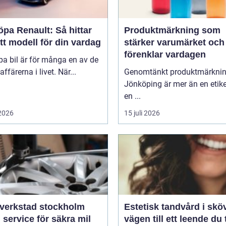
öpa Renault: Så hittar
Produktmärkning som
tt modell för din vardag
stärker varumärket och
förenklar vardagen
pa bil är för många en av de
affärerna i livet. När...
Genomtänkt produktmärkni
Jönköping är mer än en etike
en ...
 2026
15 juli 2026
verkstad stockholm
Estetisk tandvård i skö
 service för säkra mil
vägen till ett leende du 