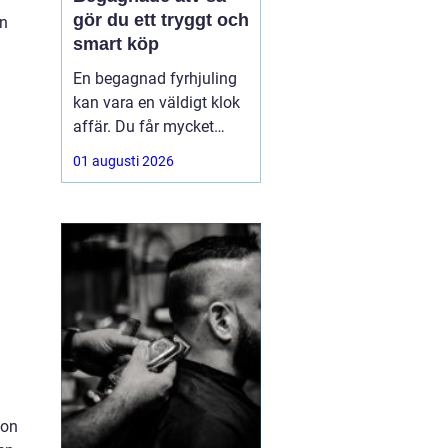
gör du ett tryggt och
en
smart köp
En begagnad fyrhjuling
kan vara en väldigt klok
affär. Du får mycket
funktion för pengarna
01 augusti 2026
och slipper den största
värdeminskningen som
ofta kommer direkt när
en maskin är ny.
Samtidigt kräver ett
andrahandsköp mer
eftertanke. Den som vill
köpa
don