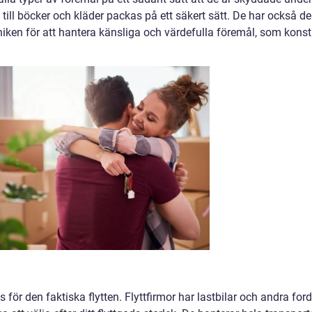
n till böcker och kläder packas på ett säkert sätt. De har också d
niken för att hantera känsliga och värdefulla föremål, som konst
s för den faktiska flytten. Flyttfirmor har lastbilar och andra for