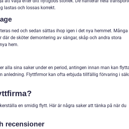
 att välja efter ditt flyttgods storlek. De hanterar hela transpor
ting lastas och lossas korrekt.
tage
eras ned och sedan sättas ihop igen i det nya hemmet. Många
er där de sköter demontering av sängar, skåp och andra stora
 nya hem.
er alla sina saker under en period, antingen innan man kan flytt
anledning. Flyttfirmor kan ofta erbjuda tillfällig förvaring i säk
yttfirma?
äkerställa en smidig flytt. Här är några saker att tänka på när du
 recensioner