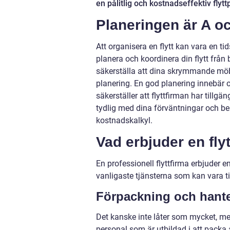
en pålitlig och kostnadseffektiv flytt
Planeringen är A o
Att organisera en flytt kan vara en ti
planera och koordinera din flytt från b
säkerställa att dina skrymmande möb
planering. En god planering innebär o
säkerställer att flyttfirman har tillgän
tydlig med dina förväntningar och beh
kostnadskalkyl.
Vad erbjuder en fly
En professionell flyttfirma erbjuder en
vanligaste tjänsterna som kan vara til
Förpackning och hant
Det kanske inte låter som mycket, men
personal som är utbildad i att packa 