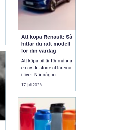
Att köpa Renault: Så
hittar du rätt modell
för din vardag
Att köpa bil är för många
en av de större affärerna
i livet. När någon
funderar på att köpa
17 juli 2026
Renault Skåne
handl...