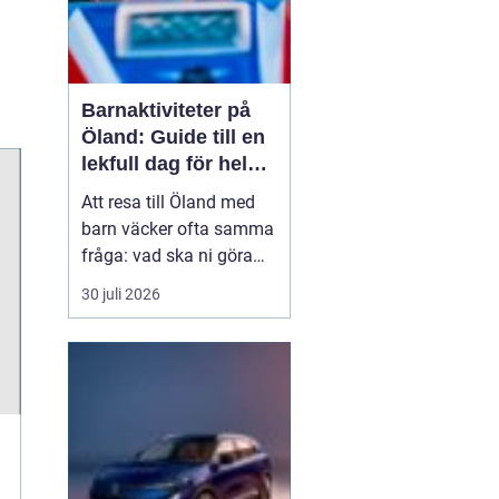
Barnaktiviteter på
Öland: Guide till en
lekfull dag för hela
familjen
Att resa till Öland med
barn väcker ofta samma
fråga: vad ska ni göra
för att alla ska trivas,
30 juli 2026
oavsett ålder och
energinivå? Ön har en
unik kombination av
natur, lek och lugn, och
är full av upplevelser...