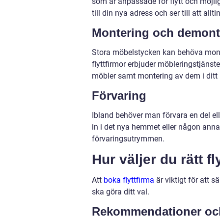
som är anpassade för flytt och möjliga
till din nya adress och ser till att all
Montering och demon
Stora möbelstycken kan behöva mont
flyttfirmor erbjuder möbleringstjänst
möbler samt montering av dem i ditt
Förvaring
Ibland behöver man förvara en del ell
in i det nya hemmet eller någon annan 
förvaringsutrymmen.
Hur väljer du rätt fl
Att
boka flyttfirma
är viktigt för att s
ska göra ditt val.
Rekommendationer och