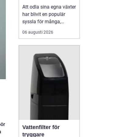
Att odla sina egna växter
har blivit en populär
syssla för många,
oavsett om det handlar
06 augusti 2026
om att ha en prunkande
trädgård, en kolonilott
eller en liten
balkongträdgård i stan.
En av de mest effektiva
och este...
bör
Vattenfilter för
a
tryggare