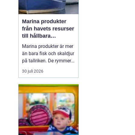
Marina produkter
från havets resurser
till hållbara
upplevelser
Marina produkter är mer
än bara fisk och skaldjur
på tallriken. De rymmer
allt från mat och hälsa
30 juli 2026
till friluftsliv, kultur och
besöksnäring. I kustnära
områden spelar havet en
central roll för både
ekonomi och livskvalitet.
När fler söker sig mot
nat...