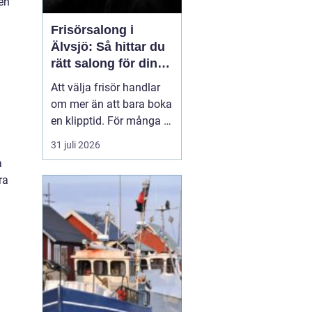
ten
Frisörsalong i
Älvsjö: Så hittar du
rätt salong för din
stil och vardag
Att välja frisör handlar
om mer än att bara boka
en klipptid. För många är
frisörbesöket en paus i
31 juli 2026
vardagen, en chans att
a
förnya sig eller bara
ra
känna sig mer som sig
själv. I Älvsjö fi...