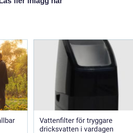
Läs fler inlägg här
llbar
Vattenfilter för tryggare
dricksvatten i vardagen