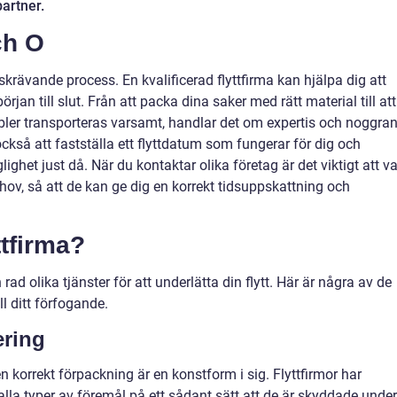
partner.
ch O
dskrävande process. En kvalificerad flyttfirma kan hjälpa dig att
örjan till slut. Från att packa dina saker med rätt material till att
ler transporteras varsamt, handlar det om expertis och noggra
ckså att fastställa ett flyttdatum som fungerar för dig och
glighet just då. När du kontaktar olika företag är det viktigt att v
ov, så att de kan ge dig en korrekt tidsuppskattning och
ttfirma?
 rad olika tjänster för att underlätta din flytt. Här är några av de
l ditt förfogande.
ering
 korrekt förpackning är en konstform i sig. Flyttfirmor har
alla typer av föremål på ett sådant sätt att de är skyddade under