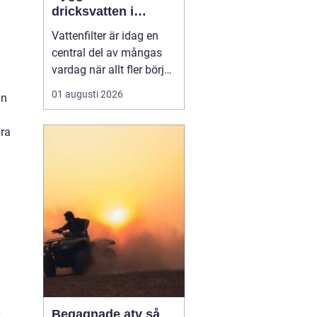
dricksvatten i
vardagen
Vattenfilter är idag en
central del av mångas
vardag när allt fler börjar
fundera på kvaliteten på
01 augusti 2026
nn
vattnet som kommer ur
kranaen. Många tar rent
ara
vatten för givet, men
skillnader i vattenkvalitet
mellan olika områden
kan vara stora. Vissa har
hårt vat...
Begagnade atv så