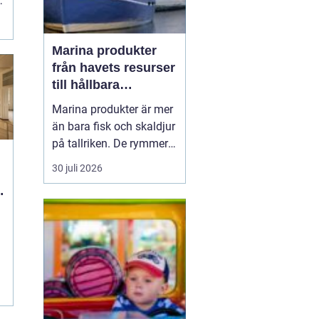
Marina produkter
från havets resurser
till hållbara
upplevelser
Marina produkter är mer
än bara fisk och skaldjur
på tallriken. De rymmer
allt från mat och hälsa
30 juli 2026
till friluftsliv, kultur och
besöksnäring. I kustnära
g
områden spelar havet en
central roll för både
ekonomi och livskvalitet.
När fler söker sig mot
nat...