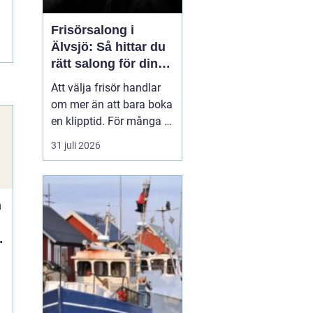
Frisörsalong i
Älvsjö: Så hittar du
rätt salong för din
stil och vardag
Att välja frisör handlar
om mer än att bara boka
en klipptid. För många är
frisörbesöket en paus i
31 juli 2026
vardagen, en chans att
förnya sig eller bara
känna sig mer som sig
n
själv. I Älvsjö fi...