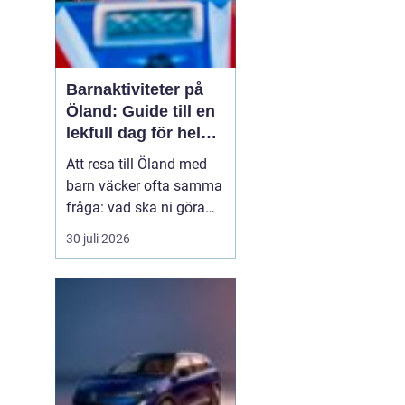
Barnaktiviteter på
Öland: Guide till en
lekfull dag för hela
familjen
Att resa till Öland med
barn väcker ofta samma
fråga: vad ska ni göra
för att alla ska trivas,
30 juli 2026
oavsett ålder och
energinivå? Ön har en
unik kombination av
natur, lek och lugn, och
är full av upplevelser...