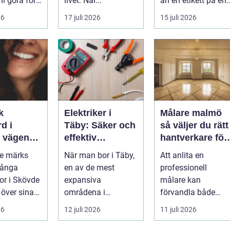
ni göra för
livet. När...
än en etikett på en
...
26
17 juli 2026
15 juli 2026
k
Elektriker i
Målare malmö
d i
Täby: Säker och
så väljer du rätt
n
effektiv
hantverkare för
 leende du
elinstallation i
hem och företa
de märks
När man bor i Täby,
Att anlita en
med
norrort
Många
en av de mest
professionell
r i Skövde
expansiva
målare kan
 över sina
områdena i
förvandla både
men skjuter
Stockholms norrort,
bostad och
26
12 juli 2026
11 juli 2026
ör...
är b...
arbetsplats på kort
tid. Färger, yt...