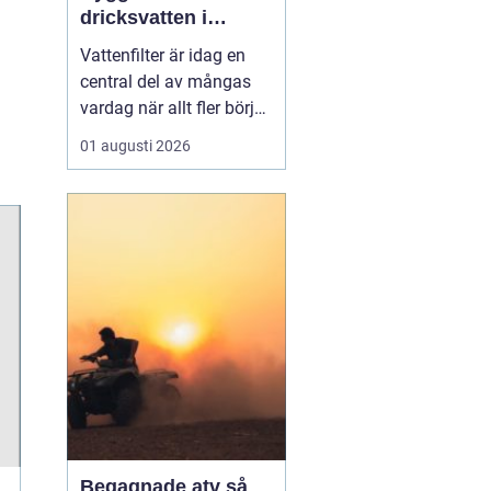
dricksvatten i
vardagen
Vattenfilter är idag en
central del av mångas
vardag när allt fler börjar
fundera på kvaliteten på
01 augusti 2026
vattnet som kommer ur
kranaen. Många tar rent
vatten för givet, men
skillnader i vattenkvalitet
mellan olika områden
kan vara stora. Vissa har
hårt vat...
Begagnade atv så