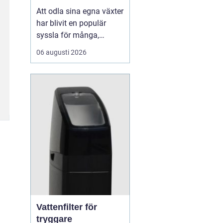
Att odla sina egna växter
har blivit en populär
syssla för många,
oavsett om det handlar
06 augusti 2026
om att ha en prunkande
trädgård, en kolonilott
eller en liten
balkongträdgård i stan.
En av de mest effektiva
och este...
Vattenfilter för
tryggare