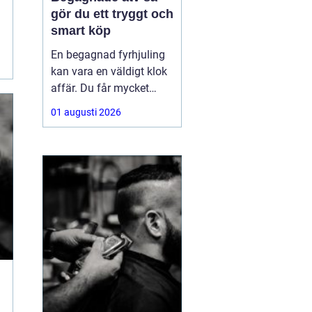
gör du ett tryggt och
smart köp
En begagnad fyrhjuling
kan vara en väldigt klok
affär. Du får mycket
funktion för pengarna
01 augusti 2026
och slipper den största
värdeminskningen som
ofta kommer direkt när
en maskin är ny.
Samtidigt kräver ett
andrahandsköp mer
eftertanke. Den som vill
köpa