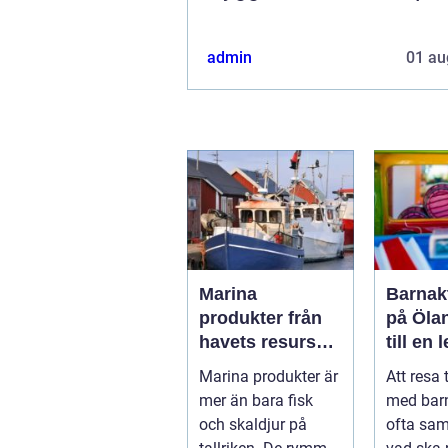
admin
01 au
Marina
Barnakt
produkter från
på Öla
havets resurser
till en 
till hållbara
för hel
Marina produkter är
Att resa 
upplevelser
mer än bara fisk
med bar
och skaldjur på
ofta sa