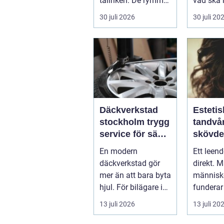
tallriken. De rymmer
vad ska 
allt från mat och
...
30 juli 2026
30 juli 20
hälsa ti...
Däckverkstad
Estetis
stockholm trygg
tandvår
service för säkra
skövde väge
mil året runt
till ett
En modern
Ett leen
trivs 
däckverkstad gör
direkt. 
mer än att bara byta
människo
hjul. För bilägare i
funderar
Stockholm handlar
tänder, 
13 juli 2026
13 juli 20
valet av däck...
upp att g