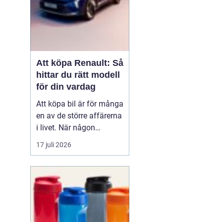
Att köpa Renault: Så
hittar du rätt modell
för din vardag
Att köpa bil är för många
en av de större affärerna
i livet. När någon
funderar på att köpa
17 juli 2026
Renault Skåne
handl...