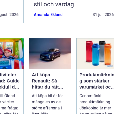
stil och vardag
gusti 2026
Amanda Eklund
31 juli 2026
iviteter
Att köpa
Produktmärkni
nd: Guide
Renault: Så
g som stärker
lekfull dag
hittar du rätt
varumärket och
a familjen
modell för din
förenklar
till Öland
Att köpa bil är för
Genomtänkt
vardag
vardagen
n väcker
många en av de
produktmärkning
mma fråga:
större affärerna i
Jönköping är mer