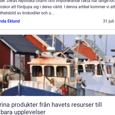
ser. Deras reptiliska charm och imponerande fakta har länge loc
skor att fördjupa sig i deras värld. I denna artikel kommer vi att
lhetsbild av krokodiler och u...
da Eklund
31 jul
rodukter från havets resurser till
lbara upplevelser