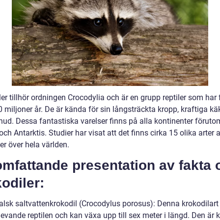
er tillhör ordningen Crocodylia och är en grupp reptiler som har 
 miljoner år. De är kända för sin långsträckta kropp, kraftiga kä
 hud. Dessa fantastiska varelser finns på alla kontinenter föruto
ch Antarktis. Studier har visat att det finns cirka 15 olika arter 
er över hela världen.
omfattande presentation av fakta
odiler:
ralsk saltvattenkrokodil (Crocodylus porosus): Denna krokodilart
levande reptilen och kan växa upp till sex meter i längd. Den är 