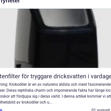
 nyheter
tenfilter för tryggare dricksvatten i vardag
ning: Krokodiler är en av naturens äldsta och mest fascinerande
ser. Deras reptiliska charm och imponerande fakta har länge loc
skor att fördjupa sig i deras värld. I denna artikel kommer vi att
lhetsbild av krokodiler och u...
n
01 augusti