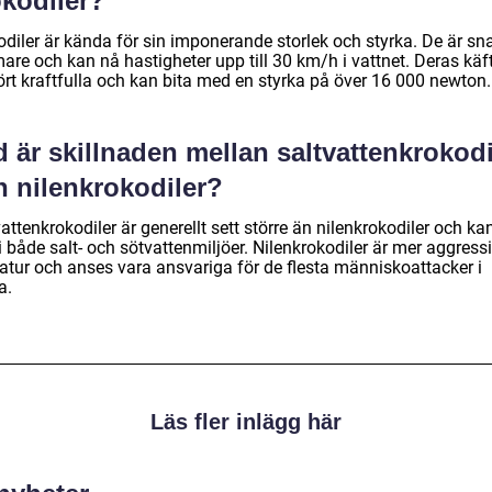
okodiler?
odiler är kända för sin imponerande storlek och styrka. De är s
re och kan nå hastigheter upp till 30 km/h i vattnet. Deras käft
ört kraftfulla och kan bita med en styrka på över 16 000 newton.
 är skillnaden mellan saltvattenkrokodi
h nilenkrokodiler?
attenkrokodiler är generellt sett större än nilenkrokodiler och ka
i både salt- och sötvattenmiljöer. Nilenkrokodiler är mer aggressi
natur och anses vara ansvariga för de flesta människoattacker i
a.
Läs fler inlägg här