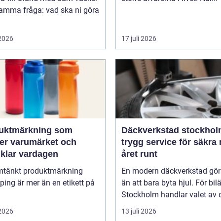
samma fråga: vad ska ni göra
 2026
17 juli 2026
uktmärkning som
Däckverkstad stockho
ker varumärket och
trygg service för säkra 
nklar vardagen
året runt
tänkt produktmärkning
En modern däckverkstad gör
ing är mer än en etikett på
än att bara byta hjul. För bil
Stockholm handlar valet av d
 2026
13 juli 2026