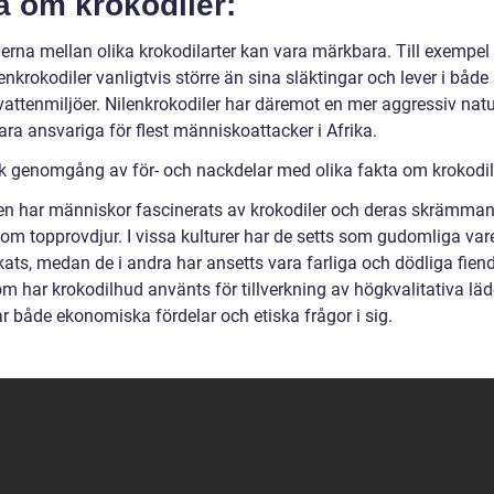
a om krokodiler:
erna mellan olika krokodilarter kan vara märkbara. Till exempel 
enkrokodiler vanligtvis större än sina släktingar och lever i både 
vattenmiljöer. Nilenkrokodiler har däremot en mer aggressiv nat
ra ansvariga för flest människoattacker i Afrika.
sk genomgång av för- och nackdelar med olika fakta om krokodil
rien har människor fascinerats av krokodiler och deras skrämma
som topprovdjur. I vissa kulturer har de setts som gudomliga var
ats, medan de i andra har ansetts vara farliga och dödliga fiend
m har krokodilhud använts för tillverkning av högkvalitativa läd
ar både ekonomiska fördelar och etiska frågor i sig.