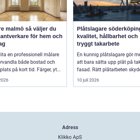
almö så väljer du
Plåtslagare söderköpin
hantverkare för hem och
kvalitet, hållbarhet och
ag
tryggt takarbete
lita en professionell målare
En kunnig plåtslagare gör m
örvandla både bostad och
att bara sätta upp plåt på ta
lats på kort tid. Färger, yt...
fasad. Rätt plåtarbeten skydd
 2026
10 juli 2026
Adress