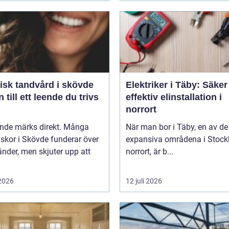
isk tandvård i skövde
Elektriker i Täby: Säke
 till ett leende du trivs
effektiv elinstallation i
norrort
ende märks direkt. Många
När man bor i Täby, en av d
skor i Skövde funderar över
expansiva områdena i Stoc
änder, men skjuter upp att
norrort, är b...
 2026
12 juli 2026