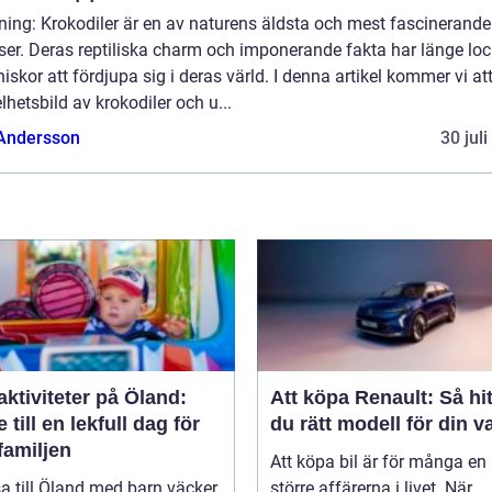
ning: Krokodiler är en av naturens äldsta och mest fascinerande
ser. Deras reptiliska charm och imponerande fakta har länge loc
skor att fördjupa sig i deras värld. I denna artikel kommer vi att
lhetsbild av krokodiler och u...
 Andersson
30 jul
ktiviteter på Öland:
Att köpa Renault: Så hit
 till en lekfull dag för
du rätt modell för din v
familjen
Att köpa bil är för många en
sa till Öland med barn väcker
större affärerna i livet. När...