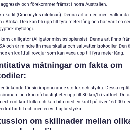
a aggressiv och förekommer främst i norra Australien.
nkrokodil (Crocodylus niloticus): Denna art är den mest välkända
 i Afrika. Den kan bli upp till fyra meter lång och har varit en ce
egyptisk mytologi.
kansk alligator (Alligator mississippiensis): Denna art finns frä
SA och är mindre än maurskallar och saltvattenkrokodiler. Den 
nde en kraftfull rovdjur som kan växa upp till fyra meter lång.
ntitativa mätningar om fakta om
odiler:
er är kända för sin imponerande storlek och styrka. Dessa reptil
simmare och kan nå hastigheter upp till 30 km/h i vattnet. Dera
å extremt kraftfulla och kan bita med en kraft på över 16 000 ne
erträffar till och med en vit haj bitstyrka.
ussion om skillnader mellan olik