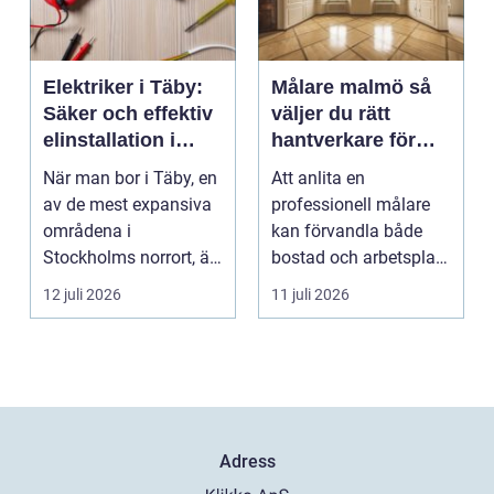
Elektriker i Täby:
Målare malmö så
Säker och effektiv
väljer du rätt
elinstallation i
hantverkare för
norrort
hem och företag
När man bor i Täby, en
Att anlita en
av de mest expansiva
professionell målare
områdena i
kan förvandla både
Stockholms norrort, är
bostad och arbetsplats
b...
på kort tid. Färger, yt...
12 juli 2026
11 juli 2026
Adress