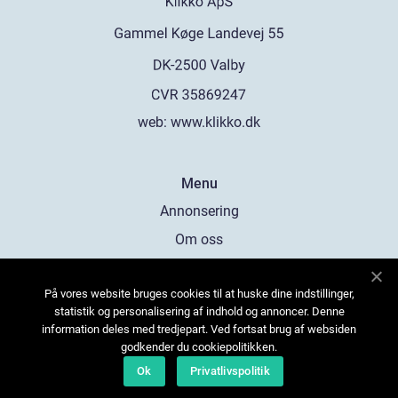
web:
www.klikko.dk
Menu
Annonsering
Om oss
Cookies
På vores website bruges cookies til at huske dine indstillinger,
Kontakta oss
statistik og personalisering af indhold og annoncer. Denne
Sitemap
information deles med tredjepart. Ved fortsat brug af websiden
godkender du cookiepolitikken.
Ok
Privatlivspolitik