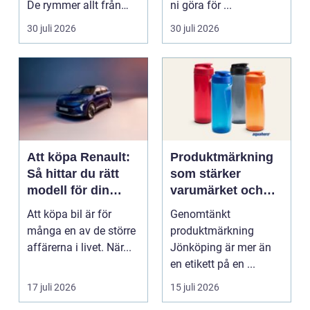
De rymmer allt från
ni göra för ...
mat och hälsa ti...
30 juli 2026
30 juli 2026
Att köpa Renault:
Produktmärkning
Så hittar du rätt
som stärker
modell för din
varumärket och
vardag
förenklar vardagen
Att köpa bil är för
Genomtänkt
många en av de större
produktmärkning
affärerna i livet. När...
Jönköping är mer än
en etikett på en ...
17 juli 2026
15 juli 2026