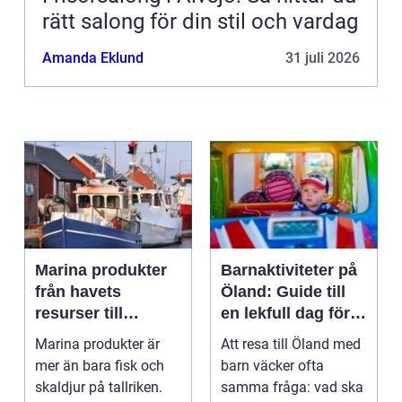
rätt salong för din stil och vardag
Amanda Eklund
31 juli 2026
Marina produkter
Barnaktiviteter på
från havets
Öland: Guide till
resurser till
en lekfull dag för
hållbara
hela familjen
Marina produkter är
Att resa till Öland med
upplevelser
mer än bara fisk och
barn väcker ofta
skaldjur på tallriken.
samma fråga: vad ska