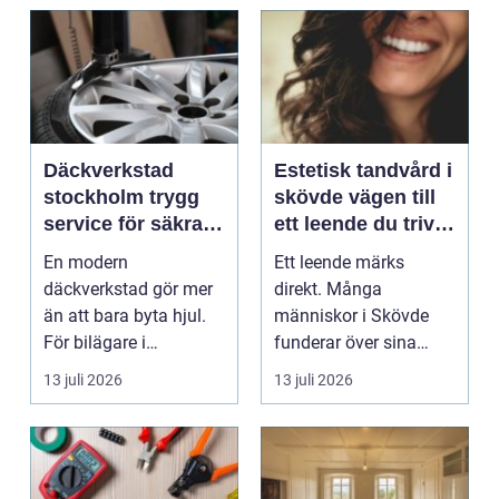
Däckverkstad
Estetisk tandvård i
stockholm trygg
skövde vägen till
service för säkra
ett leende du trivs
mil året runt
med
En modern
Ett leende märks
däckverkstad gör mer
direkt. Många
än att bara byta hjul.
människor i Skövde
För bilägare i
funderar över sina
Stockholm handlar
tänder, men skjuter
13 juli 2026
13 juli 2026
valet av däck...
upp att gör...