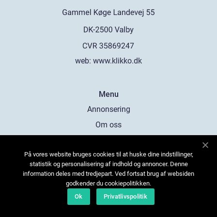
web:
www.klikko.dk
Menu
Annonsering
Om oss
Cookies
På vores website bruges cookies til at huske dine indstillinger,
Kontakta oss
statistik og personalisering af indhold og annoncer. Denne
Sitemap
information deles med tredjepart. Ved fortsat brug af websiden
godkender du cookiepolitikken.
Ok
Privatlivspolitik