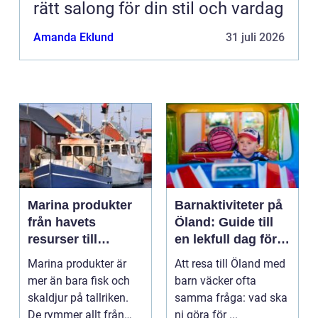
rätt salong för din stil och vardag
Amanda Eklund
31 juli 2026
Marina produkter
Barnaktiviteter på
från havets
Öland: Guide till
resurser till
en lekfull dag för
hållbara
hela familjen
Marina produkter är
Att resa till Öland med
upplevelser
mer än bara fisk och
barn väcker ofta
skaldjur på tallriken.
samma fråga: vad ska
De rymmer allt från
ni göra för ...