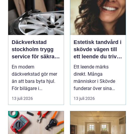
Däckverkstad
Estetisk tandvård i
stockholm trygg
skövde vägen till
service för säkra
ett leende du trivs
mil året runt
med
En modern
Ett leende märks
däckverkstad gör mer
direkt. Många
än att bara byta hjul.
människor i Skövde
För bilägare i
funderar över sina
Stockholm handlar
tänder, men skjuter
13 juli 2026
13 juli 2026
valet av däck...
upp att gör...