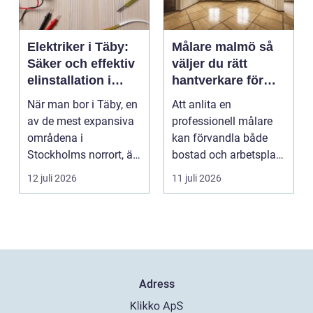
Elektriker i Täby:
Målare malmö så
Säker och effektiv
väljer du rätt
elinstallation i
hantverkare för
norrort
hem och företag
När man bor i Täby, en
Att anlita en
av de mest expansiva
professionell målare
områdena i
kan förvandla både
Stockholms norrort, är
bostad och arbetsplats
b...
på kort tid. Färger, yt...
12 juli 2026
11 juli 2026
Adress