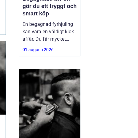
gör du ett tryggt och
smart köp
En begagnad fyrhjuling
kan vara en väldigt klok
affär. Du får mycket
funktion för pengarna
01 augusti 2026
och slipper den största
värdeminskningen som
ofta kommer direkt när
en maskin är ny.
Samtidigt kräver ett
andrahandsköp mer
eftertanke. Den som vill
köpa