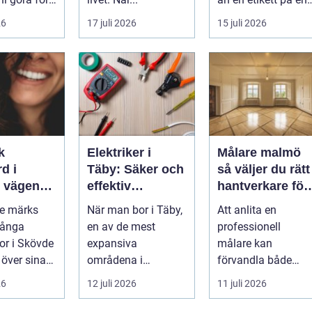
...
26
17 juli 2026
15 juli 2026
k
Elektriker i
Målare malmö
d i
Täby: Säker och
så väljer du rätt
n
effektiv
hantverkare för
 leende du
elinstallation i
hem och företa
de märks
När man bor i Täby,
Att anlita en
med
norrort
Många
en av de mest
professionell
r i Skövde
expansiva
målare kan
 över sina
områdena i
förvandla både
men skjuter
Stockholms norrort,
bostad och
26
12 juli 2026
11 juli 2026
ör...
är b...
arbetsplats på kort
tid. Färger, yt...