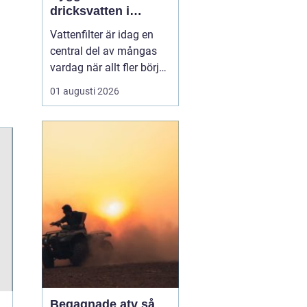
dricksvatten i
vardagen
Vattenfilter är idag en
central del av mångas
vardag när allt fler börjar
fundera på kvaliteten på
01 augusti 2026
vattnet som kommer ur
kranaen. Många tar rent
vatten för givet, men
skillnader i vattenkvalitet
mellan olika områden
kan vara stora. Vissa har
hårt vat...
Begagnade atv så