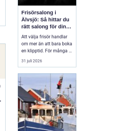
Frisörsalong i
Älvsjö: Så hittar du
rätt salong för din
stil och vardag
Att välja frisör handlar
om mer än att bara boka
en klipptid. För många är
frisörbesöket en paus i
31 juli 2026
vardagen, en chans att
förnya sig eller bara
känna sig mer som sig
n
själv. I Älvsjö fi...