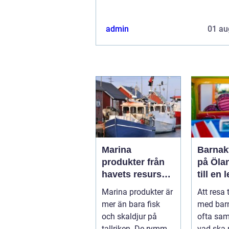
admin
01 au
Marina
Barnakt
produkter från
på Öla
havets resurser
till en 
till hållbara
för hel
Marina produkter är
Att resa 
upplevelser
mer än bara fisk
med bar
och skaldjur på
ofta sa
tallriken. De rymmer
vad ska 