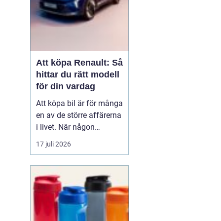
Att köpa Renault: Så
hittar du rätt modell
för din vardag
Att köpa bil är för många
en av de större affärerna
i livet. När någon
funderar på att köpa
17 juli 2026
Renault Skåne
handl...