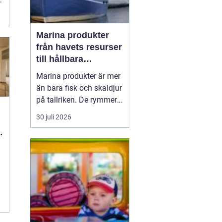
Marina produkter
från havets resurser
till hållbara
upplevelser
Marina produkter är mer
än bara fisk och skaldjur
på tallriken. De rymmer
allt från mat och hälsa
30 juli 2026
till friluftsliv, kultur och
besöksnäring. I kustnära
g
områden spelar havet en
central roll för både
ekonomi och livskvalitet.
När fler söker sig mot
nat...