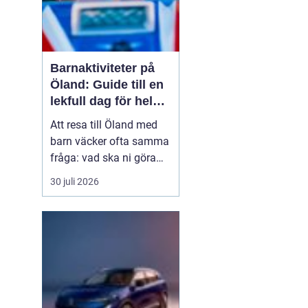
Barnaktiviteter på
Öland: Guide till en
lekfull dag för hela
familjen
Att resa till Öland med
barn väcker ofta samma
fråga: vad ska ni göra
för att alla ska trivas,
30 juli 2026
oavsett ålder och
energinivå? Ön har en
unik kombination av
natur, lek och lugn, och
är full av upplevelser...