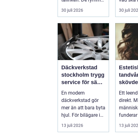
allt från mat och
...
30 juli 2026
30 juli 20
hälsa ti...
Däckverkstad
Estetis
stockholm trygg
tandvår
service för säkra
skövde väge
mil året runt
till ett
En modern
Ett leen
trivs 
däckverkstad gör
direkt. 
mer än att bara byta
människo
hjul. För bilägare i
funderar
Stockholm handlar
tänder, 
13 juli 2026
13 juli 20
valet av däck...
upp att g