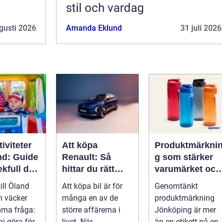
stil och vardag
gusti 2026
Amanda Eklund
31 juli 2026
iviteter
Att köpa
Produktmärkni
nd: Guide
Renault: Så
g som stärker
lekfull dag
hittar du rätt
varumärket och
a familjen
modell för din
förenklar
till Öland
Att köpa bil är för
Genomtänkt
vardag
vardagen
n väcker
många en av de
produktmärkning
mma fråga:
större affärerna i
Jönköping är mer
ni göra för
livet. När...
än en etikett på en