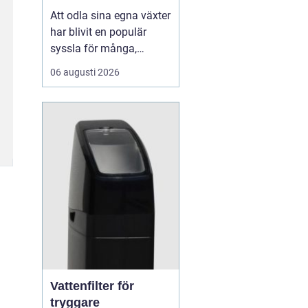
Att odla sina egna växter
har blivit en populär
syssla för många,
oavsett om det handlar
06 augusti 2026
om att ha en prunkande
trädgård, en kolonilott
eller en liten
balkongträdgård i stan.
En av de mest effektiva
och este...
Vattenfilter för
tryggare