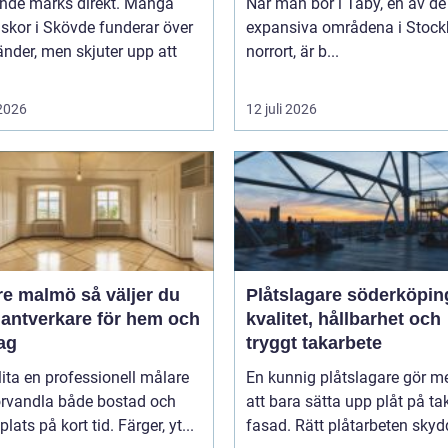
ende märks direkt. Många
När man bor i Täby, en av d
skor i Skövde funderar över
expansiva områdena i Stoc
änder, men skjuter upp att
norrort, är b...
 2026
12 juli 2026
almö så väljer du
Plåtslagare söderköpin
hantverkare för hem och
kvalitet, hållbarhet och
ag
tryggt takarbete
lita en professionell målare
En kunnig plåtslagare gör m
örvandla både bostad och
att bara sätta upp plåt på ta
lats på kort tid. Färger, yt...
fasad. Rätt plåtarbeten skydd