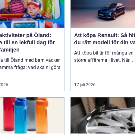
ktiviteter på Öland:
Att köpa Renault: Så hit
 till en lekfull dag för
du rätt modell för din v
familjen
Att köpa bil är för många en
sa till Öland med barn väcker
större affärerna i livet. När...
samma fråga: vad ska ni göra
 2026
17 juli 2026