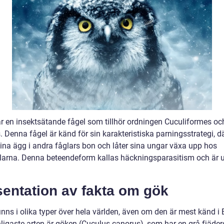
r en insektsätande fågel som tillhör ordningen Cuculiformes och
 Denna fågel är känd för sin karakteristiska parningsstrategi, d
sina ägg i andra fåglars bon och låter sina ungar växa upp hos
larna. Denna beteendeform kallas häckningsparasitism och är u
sentation av fakta om gök
nns i olika typer över hela världen, även om den är mest känd i 
ligaste arten är göken (Cuculus canorus), som har en grå fjäder