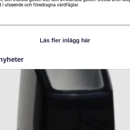
t i utseende och föredragna värdfåglar.
Läs fler inlägg här
 nyheter