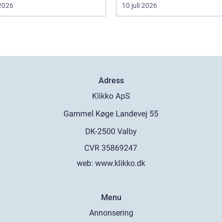
 2026
10 juli 2026
Adress
web:
www.klikko.dk
Menu
Annonsering