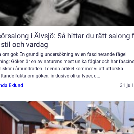
sörsalong i Älvsjö: Så hittar du rätt salong 
 stil och vardag
a om gök En grundlig undersökning av en fascinerande fågel
ning: Göken är en av naturens mest unika fåglar och har fascine
skor i århundraden. I denna artikel kommer vi att utforska
tande fakta om göken, inklusive olika typer, d...
da Eklund
31 jul