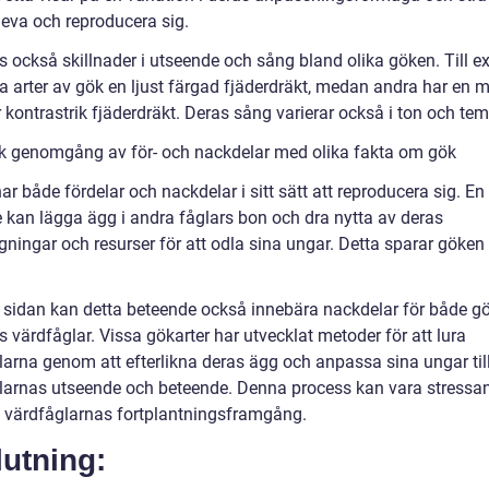
leva och reproducera sig.
ns också skillnader i utseende och sång bland olika göken. Till 
sa arter av gök en ljust färgad fjäderdräkt, medan andra har en 
 kontrastrik fjäderdräkt. Deras sång varierar också i ton och te
sk genomgång av för- och nackdelar med olika fakta om gök
r både fördelar och nackdelar i sitt sätt att reproducera sig. En
e kan lägga ägg i andra fåglars bon och dra nytta av deras
gningar och resurser för att odla sina ungar. Detta sparar göken
 sidan kan detta beteende också innebära nackdelar för både g
 värdfåglar. Vissa gökarter har utvecklat metoder för att lura
larna genom att efterlikna deras ägg och anpassa sina ungar til
larnas utseende och beteende. Denna process kan vara stressa
 värdfåglarnas fortplantningsframgång.
utning: