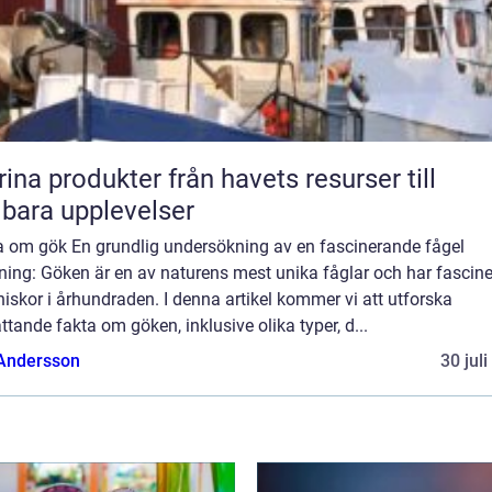
rodukter från havets resurser till
lbara upplevelser
a om gök En grundlig undersökning av en fascinerande fågel
ning: Göken är en av naturens mest unika fåglar och har fascine
skor i århundraden. I denna artikel kommer vi att utforska
tande fakta om göken, inklusive olika typer, d...
 Andersson
30 jul