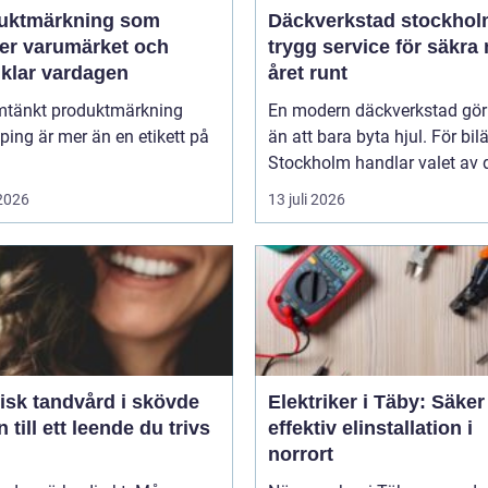
uktmärkning som
Däckverkstad stockho
ker varumärket och
trygg service för säkra 
nklar vardagen
året runt
tänkt produktmärkning
En modern däckverkstad gör
ing är mer än en etikett på
än att bara byta hjul. För bil
Stockholm handlar valet av d
 2026
13 juli 2026
isk tandvård i skövde
Elektriker i Täby: Säke
 till ett leende du trivs
effektiv elinstallation i
norrort