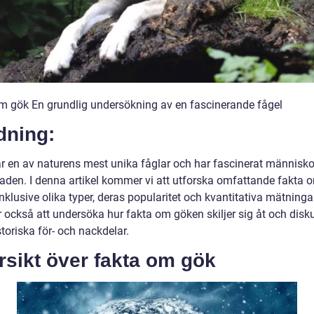
m gök En grundlig undersökning av en fascinerande fågel
dning:
r en av naturens mest unika fåglar och har fascinerat människor
aden. I denna artikel kommer vi att utforska omfattande fakta 
nklusive olika typer, deras popularitet och kvantitativa mätningar
också att undersöka hur fakta om göken skiljer sig åt och disk
toriska för- och nackdelar.
sikt över fakta om gök