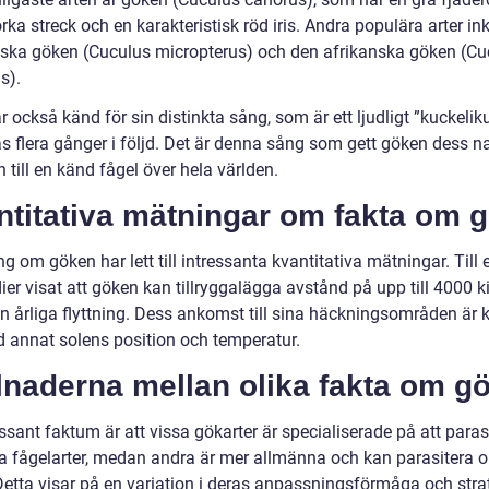
a streck och en karakteristisk röd iris. Andra populära arter in
iska göken (Cuculus micropterus) och den afrikanska göken (Cu
us).
 också känd för sin distinkta sång, som är ett ljudligt ”kuckeli
s flera gånger i följd. Det är denna sång som gett göken dess 
n till en känd fågel över hela världen.
ntitativa mätningar om fakta om 
g om göken har lett till intressanta kvantitativa mätningar. Till
ier visat att göken kan tillryggalägga avstånd på upp till 4000 k
in årliga flyttning. Dess ankomst till sina häckningsområden är
nd annat solens position och temperatur.
lnaderna mellan olika fakta om g
essant faktum är att vissa gökarter är specialiserade på att paras
ka fågelarter, medan andra är mer allmänna och kan parasitera o
Detta visar på en variation i deras anpassningsförmåga och strat