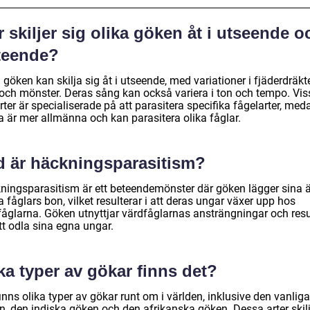
 skiljer sig olika göken åt i utseende o
teende?
 göken kan skilja sig åt i utseende, med variationer i fjäderdräk
 och mönster. Deras sång kan också variera i ton och tempo. Vis
ter är specialiserade på att parasitera specifika fågelarter, med
a är mer allmänna och kan parasitera olika fåglar.
d är häckningsparasitism?
ningsparasitism är ett beteendemönster där göken lägger sina ä
 fåglars bon, vilket resulterar i att deras ungar växer upp hos
fåglarna. Göken utnyttjar värdfåglarnas ansträngningar och res
tt odla sina egna ungar.
ka typer av gökar finns det?
inns olika typer av gökar runt om i världen, inklusive den vanliga
n, den indiska göken och den afrikanska göken. Dessa arter skilj