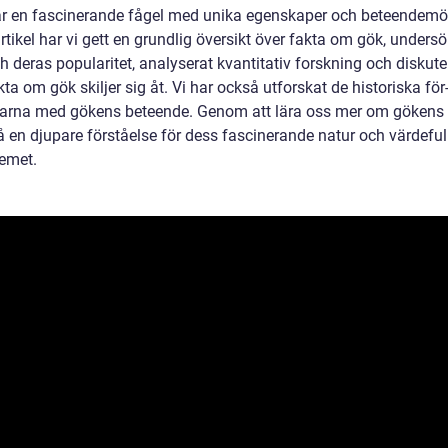
r en fascinerande fågel med unika egenskaper och beteendemön
tikel har vi gett en grundlig översikt över fakta om gök, undersö
h deras popularitet, analyserat kvantitativ forskning och diskute
kta om gök skiljer sig åt. Vi har också utforskat de historiska för
arna med gökens beteende. Genom att lära oss mer om gökens 
å en djupare förståelse för dess fascinerande natur och värdefulla
emet.