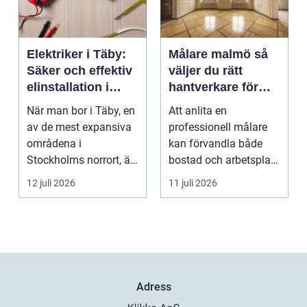
Elektriker i Täby:
Målare malmö så
Säker och effektiv
väljer du rätt
elinstallation i
hantverkare för
norrort
hem och företag
När man bor i Täby, en
Att anlita en
av de mest expansiva
professionell målare
områdena i
kan förvandla både
Stockholms norrort, är
bostad och arbetsplats
b...
på kort tid. Färger, yt...
12 juli 2026
11 juli 2026
Adress