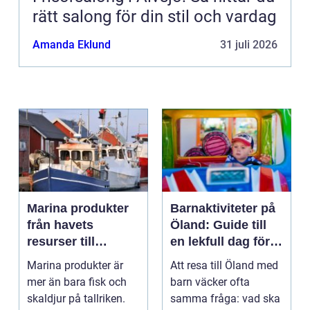
rätt salong för din stil och vardag
Amanda Eklund
31 juli 2026
Marina produkter
Barnaktiviteter på
från havets
Öland: Guide till
resurser till
en lekfull dag för
hållbara
hela familjen
Marina produkter är
Att resa till Öland med
upplevelser
mer än bara fisk och
barn väcker ofta
skaldjur på tallriken.
samma fråga: vad ska