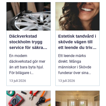
Däckverkstad
Estetisk tandvård i
stockholm trygg
skövde vägen till
service för säkra
ett leende du trivs
mil året runt
med
En modern
Ett leende märks
däckverkstad gör mer
direkt. Många
än att bara byta hjul.
människor i Skövde
För bilägare i
funderar över sina
Stockholm handlar
tänder, men skjuter
13 juli 2026
13 juli 2026
valet av däck...
upp att gör...