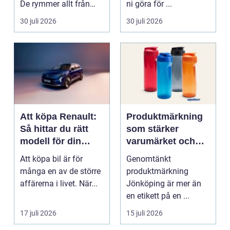
De rymmer allt från
ni göra för ...
mat och hälsa ti...
30 juli 2026
30 juli 2026
Att köpa Renault:
Produktmärkning
Så hittar du rätt
som stärker
modell för din
varumärket och
vardag
förenklar vardagen
Att köpa bil är för
Genomtänkt
många en av de större
produktmärkning
affärerna i livet. När...
Jönköping är mer än
en etikett på en ...
17 juli 2026
15 juli 2026