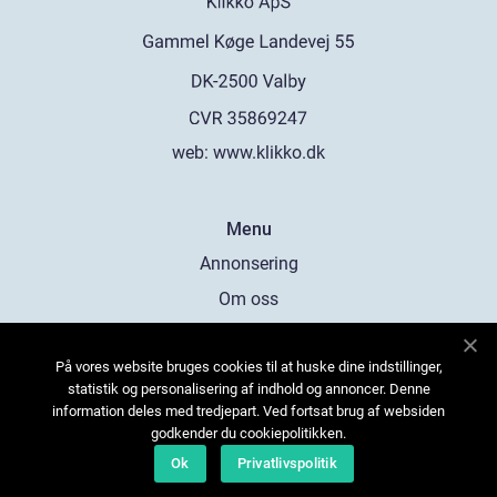
web:
www.klikko.dk
Menu
Annonsering
Om oss
Cookies
På vores website bruges cookies til at huske dine indstillinger,
Kontakta oss
statistik og personalisering af indhold og annoncer. Denne
Sitemap
information deles med tredjepart. Ved fortsat brug af websiden
godkender du cookiepolitikken.
Ok
Privatlivspolitik