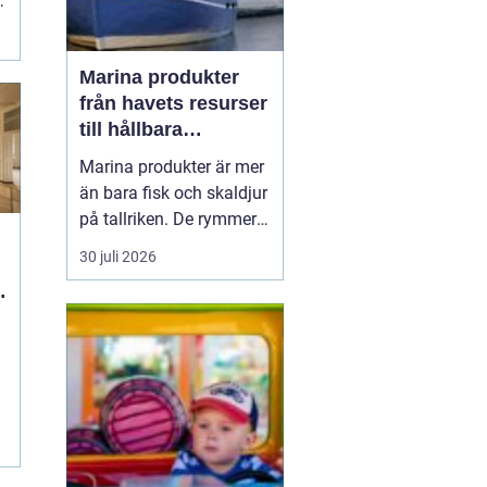
Marina produkter
från havets resurser
till hållbara
upplevelser
Marina produkter är mer
än bara fisk och skaldjur
på tallriken. De rymmer
allt från mat och hälsa
30 juli 2026
till friluftsliv, kultur och
besöksnäring. I kustnära
g
områden spelar havet en
central roll för både
ekonomi och livskvalitet.
När fler söker sig mot
nat...