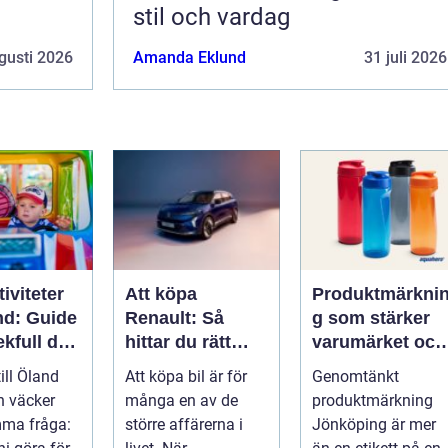
stil och vardag
gusti 2026
Amanda Eklund
31 juli 2026
iviteter
Att köpa
Produktmärkni
nd: Guide
Renault: Så
g som stärker
lekfull dag
hittar du rätt
varumärket och
a familjen
modell för din
förenklar
till Öland
Att köpa bil är för
Genomtänkt
vardag
vardagen
n väcker
många en av de
produktmärkning
mma fråga:
större affärerna i
Jönköping är mer