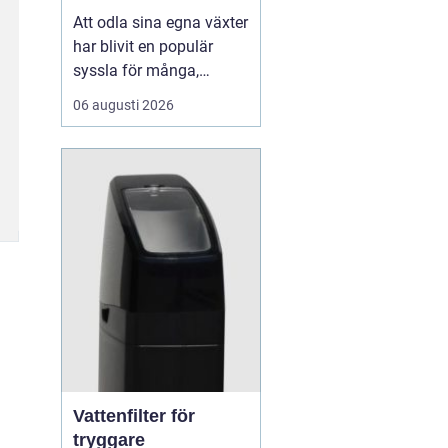
Att odla sina egna växter
har blivit en populär
syssla för många,
oavsett om det handlar
06 augusti 2026
om att ha en prunkande
trädgård, en kolonilott
eller en liten
balkongträdgård i stan.
En av de mest effektiva
och este...
Vattenfilter för
tryggare