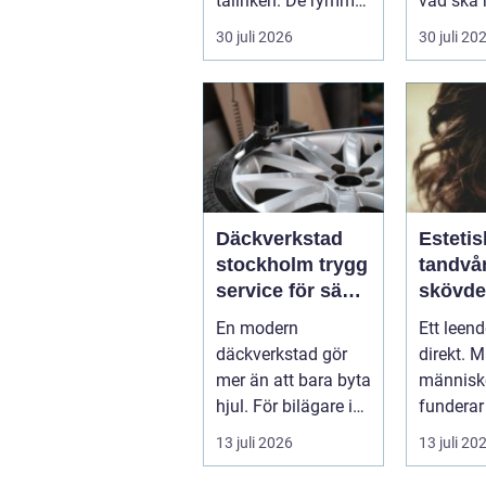
tallriken. De rymmer
vad ska 
allt från mat och
...
30 juli 2026
30 juli 20
hälsa ti...
Däckverkstad
Estetis
stockholm trygg
tandvår
service för säkra
skövde väge
mil året runt
till ett
En modern
Ett leen
trivs 
däckverkstad gör
direkt. 
mer än att bara byta
människo
hjul. För bilägare i
funderar
Stockholm handlar
tänder, 
13 juli 2026
13 juli 20
valet av däck...
upp att g