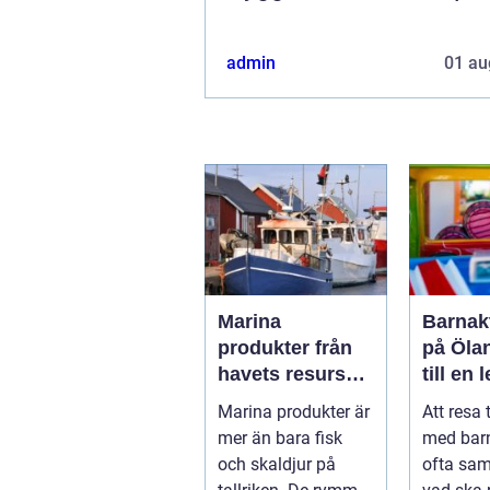
admin
01 au
Marina
Barnakt
produkter från
på Öla
havets resurser
till en 
till hållbara
för hel
Marina produkter är
Att resa 
upplevelser
mer än bara fisk
med bar
och skaldjur på
ofta sa