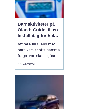
Barnaktiviteter på
Öland: Guide till en
lekfull dag för hela
familjen
Att resa till Öland med
barn väcker ofta samma
fråga: vad ska ni göra
för att alla ska trivas,
30 juli 2026
oavsett ålder och
energinivå? Ön har en
unik kombination av
natur, lek och lugn, och
är full av upplevelser...