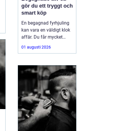
gör du ett tryggt och
smart köp
En begagnad fyrhjuling
kan vara en väldigt klok
affär. Du får mycket
funktion för pengarna
01 augusti 2026
och slipper den största
värdeminskningen som
ofta kommer direkt när
en maskin är ny.
Samtidigt kräver ett
andrahandsköp mer
eftertanke. Den som vill
köpa