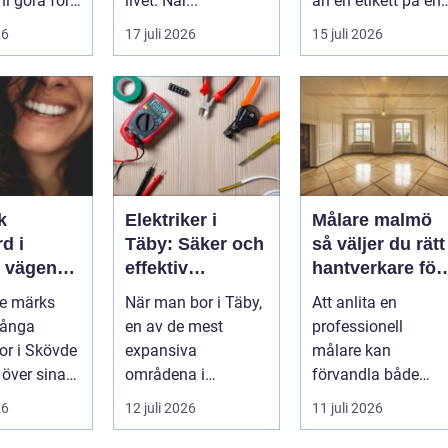
ni göra för
livet. När...
än en etikett på en
...
26
17 juli 2026
15 juli 2026
k
Elektriker i
Målare malmö
d i
Täby: Säker och
så väljer du rätt
n
effektiv
hantverkare för
 leende du
elinstallation i
hem och företa
de märks
När man bor i Täby,
Att anlita en
med
norrort
Många
en av de mest
professionell
r i Skövde
expansiva
målare kan
 över sina
områdena i
förvandla både
men skjuter
Stockholms norrort,
bostad och
26
12 juli 2026
11 juli 2026
ör...
är b...
arbetsplats på kort
tid. Färger, yt...