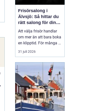
Frisörsalong i
Älvsjö: Så hittar du
rätt salong för din
stil och vardag
Att välja frisör handlar
om mer än att bara boka
en klipptid. För många är
frisörbesöket en paus i
31 juli 2026
vardagen, en chans att
förnya sig eller bara
känna sig mer som sig
n
själv. I Älvsjö fi...