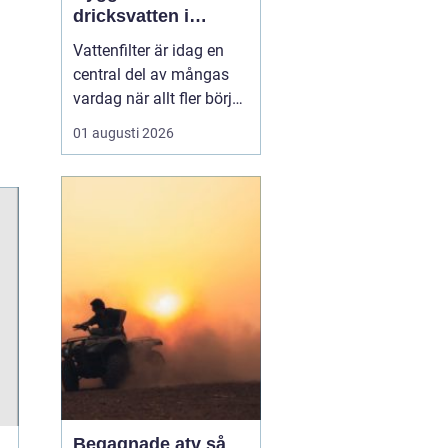
dricksvatten i
vardagen
Vattenfilter är idag en
central del av mångas
vardag när allt fler börjar
fundera på kvaliteten på
01 augusti 2026
vattnet som kommer ur
kranaen. Många tar rent
vatten för givet, men
skillnader i vattenkvalitet
mellan olika områden
kan vara stora. Vissa har
hårt vat...
Begagnade atv så