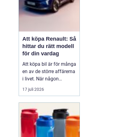
Att köpa Renault: Så
hittar du rätt modell
för din vardag
Att köpa bil är för många
en av de större affärerna
i livet. När någon
funderar på att köpa
17 juli 2026
Renault Skåne
handl...