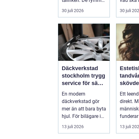
tallriken. De rymmer
vad ska 
allt från mat och
...
30 juli 2026
30 juli 20
hälsa ti...
Däckverkstad
Estetis
stockholm trygg
tandvår
service för säkra
skövde väge
mil året runt
till ett
En modern
Ett leen
trivs 
däckverkstad gör
direkt. 
mer än att bara byta
människo
hjul. För bilägare i
funderar
Stockholm handlar
tänder, 
13 juli 2026
13 juli 20
valet av däck...
upp att g