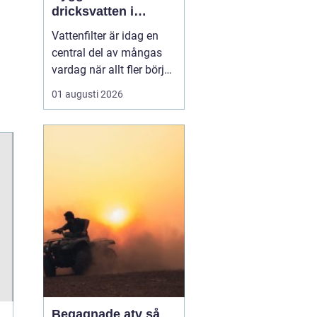
dricksvatten i
vardagen
Vattenfilter är idag en
central del av mångas
vardag när allt fler börjar
fundera på kvaliteten på
01 augusti 2026
vattnet som kommer ur
kranaen. Många tar rent
vatten för givet, men
skillnader i vattenkvalitet
mellan olika områden
kan vara stora. Vissa har
hårt vat...
Begagnade atv så