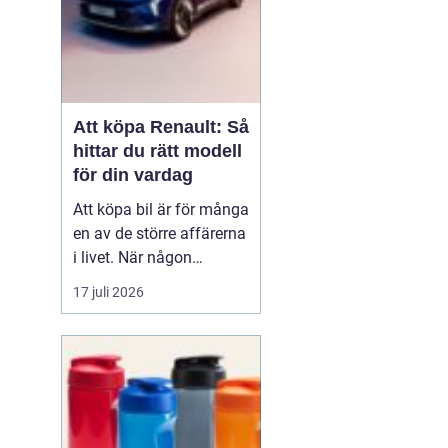
Att köpa Renault: Så
hittar du rätt modell
för din vardag
Att köpa bil är för många
en av de större affärerna
i livet. När någon
funderar på att köpa
17 juli 2026
Renault Skåne
handl...