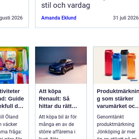
stil och vardag
gusti 2026
Amanda Eklund
31 juli 2026
iviteter
Att köpa
Produktmärkni
nd: Guide
Renault: Så
g som stärker
lekfull dag
hittar du rätt
varumärket och
a familjen
modell för din
förenklar
till Öland
Att köpa bil är för
Genomtänkt
vardag
vardagen
n väcker
många en av de
produktmärkning
mma fråga:
större affärerna i
Jönköping är mer