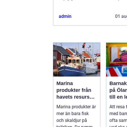
admin
01 au
Marina
Barnakt
produkter från
på Öla
havets resurser
till en 
till hållbara
för hel
Marina produkter är
Att resa 
upplevelser
mer än bara fisk
med bar
och skaldjur på
ofta sa