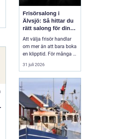
Frisörsalong i
Älvsjö: Så hittar du
rätt salong för din
stil och vardag
Att välja frisör handlar
om mer än att bara boka
en klipptid. För många är
frisörbesöket en paus i
31 juli 2026
vardagen, en chans att
förnya sig eller bara
känna sig mer som sig
n
själv. I Älvsjö fi...