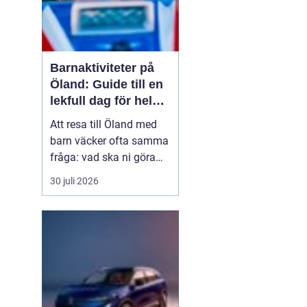
Barnaktiviteter på
Öland: Guide till en
lekfull dag för hela
familjen
Att resa till Öland med
barn väcker ofta samma
fråga: vad ska ni göra
för att alla ska trivas,
30 juli 2026
oavsett ålder och
energinivå? Ön har en
unik kombination av
natur, lek och lugn, och
är full av upplevelser...