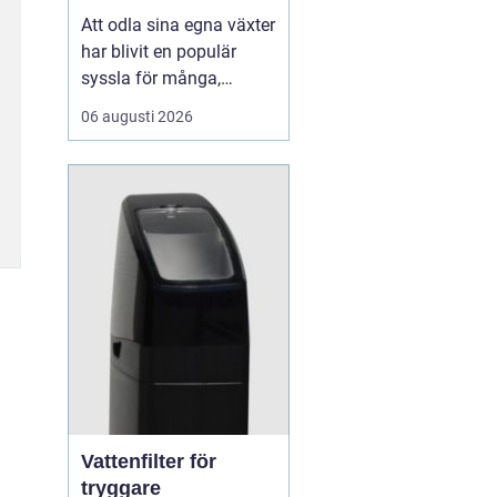
Att odla sina egna växter
har blivit en populär
syssla för många,
oavsett om det handlar
06 augusti 2026
om att ha en prunkande
trädgård, en kolonilott
eller en liten
balkongträdgård i stan.
En av de mest effektiva
och este...
Vattenfilter för
tryggare