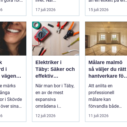
ni göra för
livet. När...
än en etikett på en
...
26
17 juli 2026
15 juli 2026
k
Elektriker i
Målare malmö
d i
Täby: Säker och
så väljer du rätt
n
effektiv
hantverkare för
 leende du
elinstallation i
hem och företa
de märks
När man bor i Täby,
Att anlita en
med
norrort
Många
en av de mest
professionell
r i Skövde
expansiva
målare kan
 över sina
områdena i
förvandla både
men skjuter
Stockholms norrort,
bostad och
26
12 juli 2026
11 juli 2026
ör...
är b...
arbetsplats på kort
tid. Färger, yt...