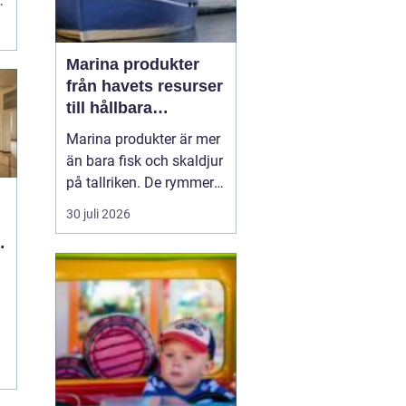
Marina produkter
från havets resurser
till hållbara
upplevelser
Marina produkter är mer
än bara fisk och skaldjur
på tallriken. De rymmer
allt från mat och hälsa
30 juli 2026
till friluftsliv, kultur och
besöksnäring. I kustnära
g
områden spelar havet en
central roll för både
ekonomi och livskvalitet.
När fler söker sig mot
nat...