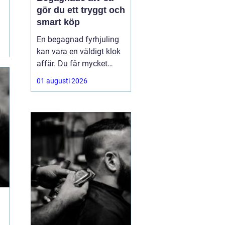
gör du ett tryggt och
smart köp
En begagnad fyrhjuling
kan vara en väldigt klok
affär. Du får mycket
funktion för pengarna
01 augusti 2026
och slipper den största
värdeminskningen som
ofta kommer direkt när
en maskin är ny.
Samtidigt kräver ett
andrahandsköp mer
eftertanke. Den som vill
köpa