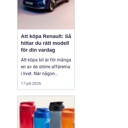
Att köpa Renault: Så
hittar du rätt modell
för din vardag
Att köpa bil är för många
en av de större affärerna
i livet. När någon
funderar på att köpa
17 juli 2026
Renault Skåne
handl...