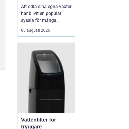
Att odla sina egna växter
har blivit en populär
syssla för många,
oavsett om det handlar
06 augusti 2026
om att ha en prunkande
trädgård, en kolonilott
eller en liten
balkongträdgård i stan.
En av de mest effektiva
och este...
Vattenfilter för
tryggare