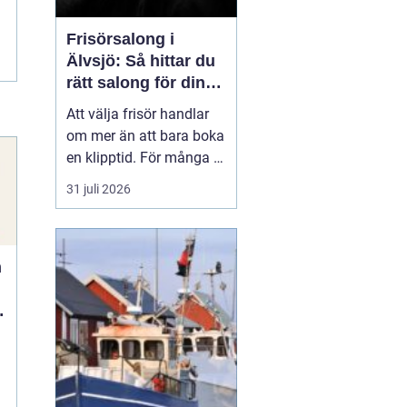
Frisörsalong i
Älvsjö: Så hittar du
rätt salong för din
stil och vardag
Att välja frisör handlar
om mer än att bara boka
en klipptid. För många är
frisörbesöket en paus i
31 juli 2026
vardagen, en chans att
förnya sig eller bara
känna sig mer som sig
n
själv. I Älvsjö fi...