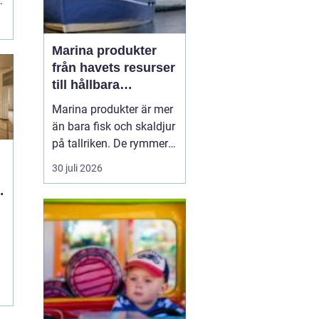
Marina produkter
från havets resurser
till hållbara
upplevelser
Marina produkter är mer
än bara fisk och skaldjur
på tallriken. De rymmer
allt från mat och hälsa
30 juli 2026
till friluftsliv, kultur och
besöksnäring. I kustnära
g
områden spelar havet en
central roll för både
ekonomi och livskvalitet.
När fler söker sig mot
nat...