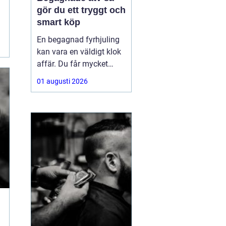
gör du ett tryggt och
smart köp
En begagnad fyrhjuling
kan vara en väldigt klok
affär. Du får mycket
funktion för pengarna
01 augusti 2026
och slipper den största
värdeminskningen som
ofta kommer direkt när
en maskin är ny.
Samtidigt kräver ett
andrahandsköp mer
eftertanke. Den som vill
köpa