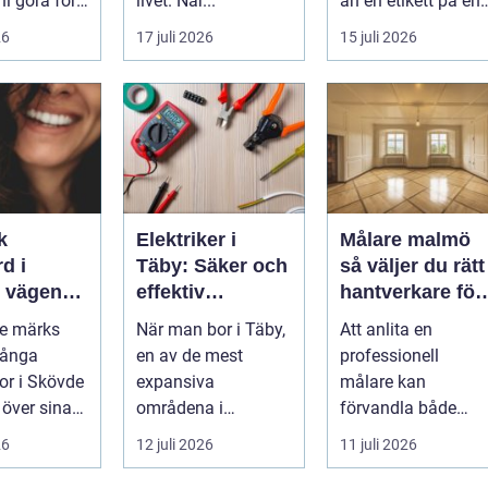
ni göra för
livet. När...
än en etikett på en
...
26
17 juli 2026
15 juli 2026
k
Elektriker i
Målare malmö
d i
Täby: Säker och
så väljer du rätt
n
effektiv
hantverkare för
 leende du
elinstallation i
hem och företa
de märks
När man bor i Täby,
Att anlita en
med
norrort
Många
en av de mest
professionell
r i Skövde
expansiva
målare kan
 över sina
områdena i
förvandla både
men skjuter
Stockholms norrort,
bostad och
26
12 juli 2026
11 juli 2026
ör...
är b...
arbetsplats på kort
tid. Färger, yt...