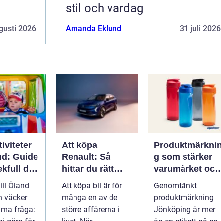
stil och vardag
gusti 2026
Amanda Eklund
31 juli 2026
iviteter
Att köpa
Produktmärkni
nd: Guide
Renault: Så
g som stärker
lekfull dag
hittar du rätt
varumärket och
a familjen
modell för din
förenklar
till Öland
Att köpa bil är för
Genomtänkt
vardag
vardagen
n väcker
många en av de
produktmärkning
mma fråga:
större affärerna i
Jönköping är mer