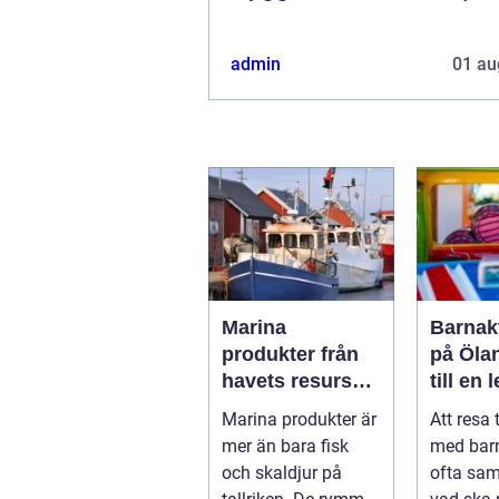
admin
01 au
Marina
Barnakt
produkter från
på Öla
havets resurser
till en 
till hållbara
för hel
Marina produkter är
Att resa 
upplevelser
mer än bara fisk
med bar
och skaldjur på
ofta sa