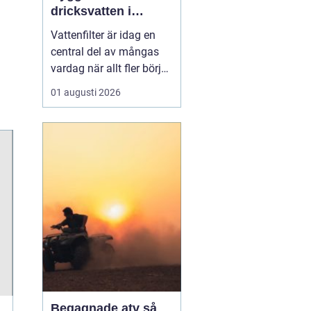
dricksvatten i
vardagen
Vattenfilter är idag en
central del av mångas
vardag när allt fler börjar
fundera på kvaliteten på
01 augusti 2026
vattnet som kommer ur
kranaen. Många tar rent
vatten för givet, men
skillnader i vattenkvalitet
mellan olika områden
kan vara stora. Vissa har
hårt vat...
Begagnade atv så