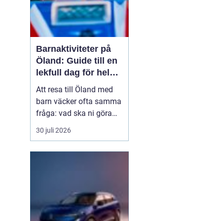
Barnaktiviteter på
Öland: Guide till en
lekfull dag för hela
familjen
Att resa till Öland med
barn väcker ofta samma
fråga: vad ska ni göra
för att alla ska trivas,
30 juli 2026
oavsett ålder och
energinivå? Ön har en
unik kombination av
natur, lek och lugn, och
är full av upplevelser...