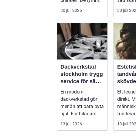
tallriken. De rymmer
vad ska 
allt från mat och
...
30 juli 2026
30 juli 20
hälsa ti...
Däckverkstad
Estetis
stockholm trygg
tandvår
service för säkra
skövde väge
mil året runt
till ett
En modern
Ett leen
trivs 
däckverkstad gör
direkt. 
mer än att bara byta
människo
hjul. För bilägare i
funderar
Stockholm handlar
tänder, 
13 juli 2026
13 juli 20
valet av däck...
upp att g