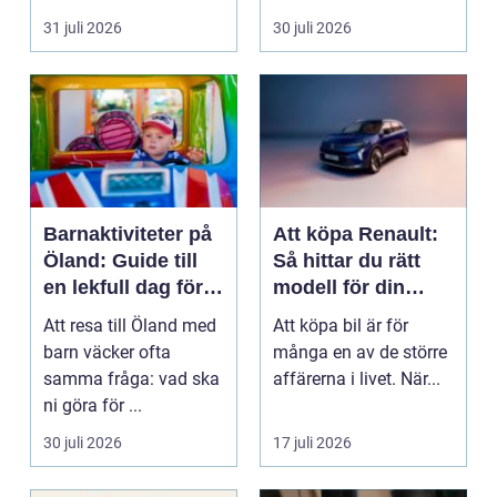
mat och hälsa ti...
31 juli 2026
30 juli 2026
Barnaktiviteter på
Att köpa Renault:
Öland: Guide till
Så hittar du rätt
en lekfull dag för
modell för din
hela familjen
vardag
Att resa till Öland med
Att köpa bil är för
barn väcker ofta
många en av de större
samma fråga: vad ska
affärerna i livet. När...
ni göra för ...
30 juli 2026
17 juli 2026