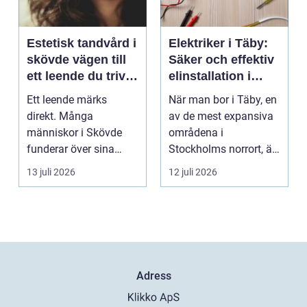
Estetisk tandvård i
Elektriker i Täby:
skövde vägen till
Säker och effektiv
ett leende du trivs
elinstallation i
med
norrort
Ett leende märks
När man bor i Täby, en
direkt. Många
av de mest expansiva
människor i Skövde
områdena i
funderar över sina
Stockholms norrort, är
tänder, men skjuter
b...
13 juli 2026
12 juli 2026
upp att gör...
Adress