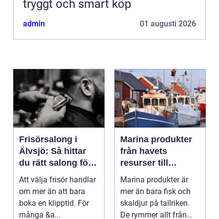
tryggt och smart köp
admin
01 augusti 2026
Frisörsalong i
Marina produkter
Älvsjö: Så hittar
från havets
du rätt salong för
resurser till
din stil och vardag
hållbara
Att välja frisör handlar
Marina produkter är
upplevelser
om mer än att bara
mer än bara fisk och
boka en klipptid. För
skaldjur på tallriken.
många &a...
De rymmer allt från