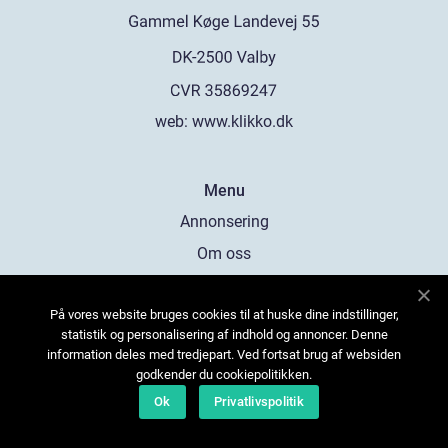
web:
www.klikko.dk
Menu
Annonsering
Om oss
Cookies
På vores website bruges cookies til at huske dine indstillinger,
Kontakta oss
statistik og personalisering af indhold og annoncer. Denne
Sitemap
information deles med tredjepart. Ved fortsat brug af websiden
godkender du cookiepolitikken.
Ok
Privatlivspolitik