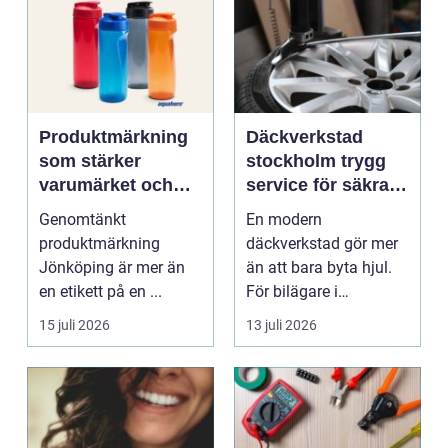
Produktmärkning
Däckverkstad
som stärker
stockholm trygg
varumärket och
service för säkra
förenklar vardagen
mil året runt
Genomtänkt
En modern
produktmärkning
däckverkstad gör mer
Jönköping är mer än
än att bara byta hjul.
en etikett på en ...
För bilägare i
Stockholm handlar
15 juli 2026
13 juli 2026
valet av däck...