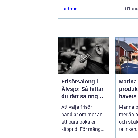
admin
01 au
Frisörsalong i
Marina
Älvsjö: Så hittar
produkter
du rätt salong
havets
för din stil och
till hål
Att välja frisör
Marina p
vardag
upplev
handlar om mer än
mer än b
att bara boka en
och skal
klipptid. För många
tallrike
&a...
allt från