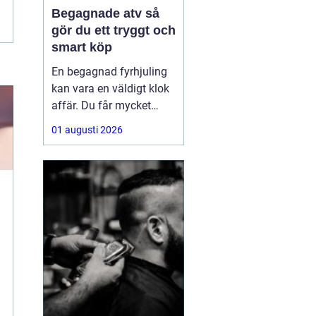
Begagnade atv så
gör du ett tryggt och
smart köp
En begagnad fyrhjuling
kan vara en väldigt klok
affär. Du får mycket
funktion för pengarna
01 augusti 2026
och slipper den största
värdeminskningen som
ofta kommer direkt när
en maskin är ny.
Samtidigt kräver ett
andrahandsköp mer
eftertanke. Den som vill
köpa