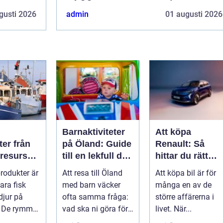
gusti 2026
admin
01 augusti 2026
Barnaktiviteter
Att köpa
 från
på Öland: Guide
Renault: Så
 resurser
till en lekfull dag
hittar du rätt
lbara
för hela familjen
modell för din
rodukter är
Att resa till Öland
Att köpa bil är för
elser
vardag
ara fisk
med barn väcker
många en av de
djur på
ofta samma fråga:
större affärerna i
n. De rymmer
vad ska ni göra för
livet. När...
 mat och
...