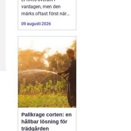
vardagen, men den
märks oftast först när
något slutar fungera. I
09 augusti 2026
Järfälla växer både
villaområden och
företagsfastigheter, och
kraven på säkra
elinstallationer ökar i
takt med fler laddboxar,
solceller och moderna
kök. Då blir
Pallkrage corten: en
hållbar lösning för
trädgården