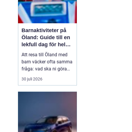
Barnaktiviteter på
Öland: Guide till en
lekfull dag för hela
familjen
Att resa till Öland med
barn väcker ofta samma
fråga: vad ska ni göra
för att alla ska trivas,
30 juli 2026
oavsett ålder och
energinivå? Ön har en
unik kombination av
natur, lek och lugn, och
är full av upplevelser...