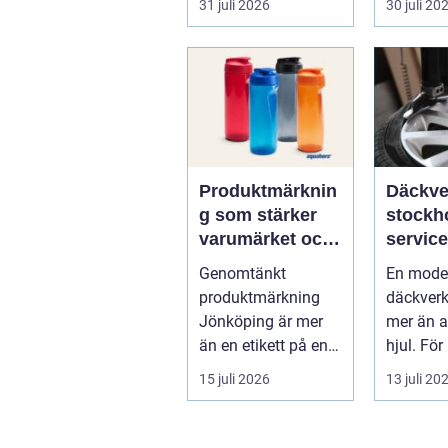
31 juli 2026
30 juli 20
hälsa ti..
Produktmärknin
Däckve
g som stärker
stockholm
varumärket och
service
förenklar
mil åre
Genomtänkt
En mode
vardagen
produktmärkning
däckverk
Jönköping är mer
mer än a
än en etikett på en
hjul. För
...
Stockho
15 juli 2026
13 juli 20
valet av 