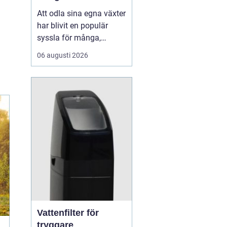
Att odla sina egna växter
har blivit en populär
syssla för många,
oavsett om det handlar
06 augusti 2026
om att ha en prunkande
trädgård, en kolonilott
eller en liten
balkongträdgård i stan.
En av de mest effektiva
och este...
Vattenfilter för
tryggare