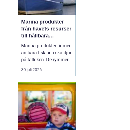
Marina produkter
från havets resurser
till hållbara
upplevelser
Marina produkter är mer
än bara fisk och skaldjur
på tallriken. De rymmer
allt från mat och hälsa
30 juli 2026
till friluftsliv, kultur och
besöksnäring. I kustnära
områden spelar havet en
central roll för både
ekonomi och livskvalitet.
När fler söker sig mot
nat...