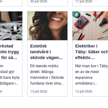
26
30 juli 2026
17 juli 2026
.
rkstad
Estetisk
Elektriker i
 trygg
tandvård i
Täby: Säker oc
 för säkra
skövde vägen
effektiv
t runt
till ett leende du
elinstallation i
rn
Ett leende märks
När man bor i Täby
trivs med
norrort
stad gör
direkt. Många
en av de mest
tt bara byta
människor i Skövde
expansiva
 bilägare i
funderar över sina
områdena i
lm handlar
tänder, men skjuter
Stockholms norrort
26
13 juli 2026
12 juli 2026
däck...
upp att gör...
är b...