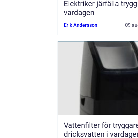
Elektriker järfälla trygg el i
vardagen
Erik Andersson
09 au
Vattenfilter för tryggar
dricksvatten i vardage