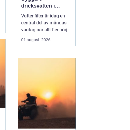
dricksvatten i
vardagen
Vattenfilter är idag en
central del av mångas
vardag när allt fler börjar
fundera på kvaliteten på
01 augusti 2026
vattnet som kommer ur
kranaen. Många tar rent
vatten för givet, men
skillnader i vattenkvalitet
mellan olika områden
kan vara stora. Vissa har
hårt vat...