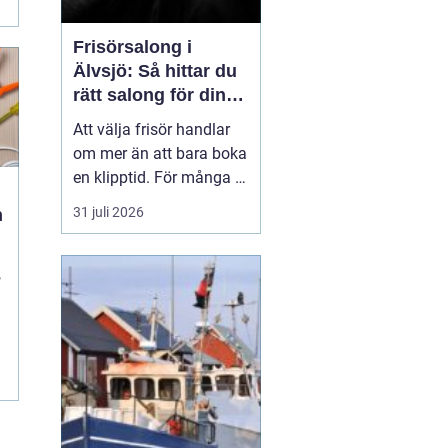
Frisörsalong i
Älvsjö: Så hittar du
rätt salong för din
stil och vardag
Att välja frisör handlar
om mer än att bara boka
en klipptid. För många är
frisörbesöket en paus i
31 juli 2026
h
vardagen, en chans att
förnya sig eller bara
,
känna sig mer som sig
själv. I Älvsjö fi...
,