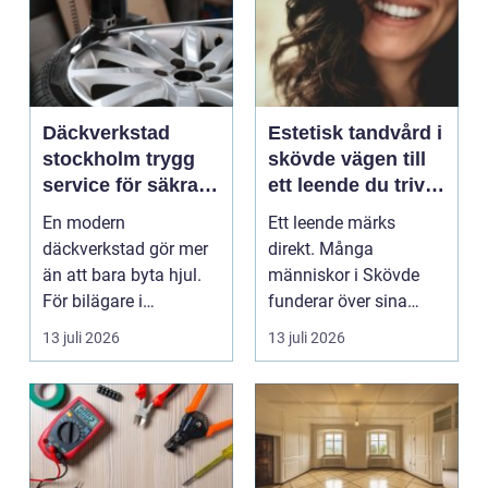
Däckverkstad
Estetisk tandvård i
stockholm trygg
skövde vägen till
service för säkra
ett leende du trivs
mil året runt
med
En modern
Ett leende märks
däckverkstad gör mer
direkt. Många
än att bara byta hjul.
människor i Skövde
För bilägare i
funderar över sina
Stockholm handlar
tänder, men skjuter
13 juli 2026
13 juli 2026
valet av däck...
upp att gör...