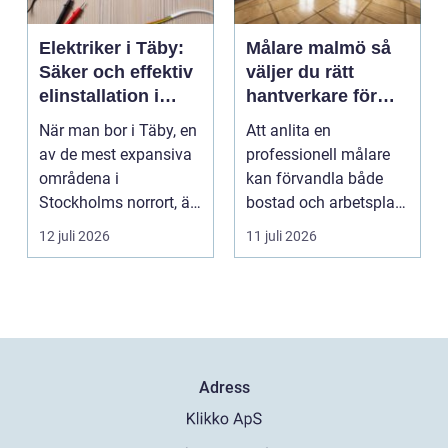
Elektriker i Täby:
Målare malmö så
Säker och effektiv
väljer du rätt
elinstallation i
hantverkare för
norrort
hem och företag
När man bor i Täby, en
Att anlita en
av de mest expansiva
professionell målare
områdena i
kan förvandla både
Stockholms norrort, är
bostad och arbetsplats
b...
på kort tid. Färger, yt...
12 juli 2026
11 juli 2026
Adress