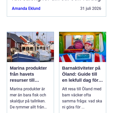
Amanda Eklund
31 juli 2026
Marina produkter
Barnaktiviteter på
från havets
Öland: Guide till
resurser till
en lekfull dag för
hållbara
hela familjen
Marina produkter är
Att resa till Öland med
upplevelser
mer än bara fisk och
barn väcker ofta
skaldjur på tallriken.
samma fråga: vad ska
De rymmer allt från
ni göra för ...