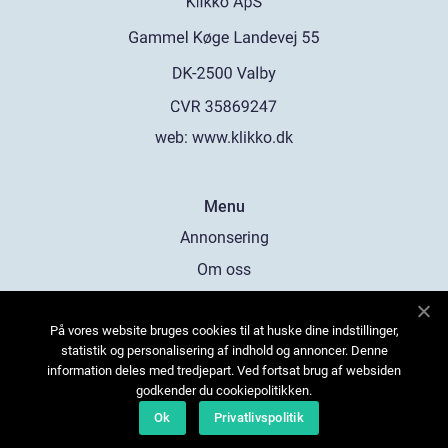
web:
www.klikko.dk
Menu
Annonsering
Om oss
Cookies
På vores website bruges cookies til at huske dine indstillinger,
Kontakta oss
statistik og personalisering af indhold og annoncer. Denne
Sitemap
information deles med tredjepart. Ved fortsat brug af websiden
godkender du cookiepolitikken.
Ok
Privatlivspolitik