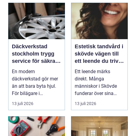
Däckverkstad
Estetisk tandvård i
stockholm trygg
skövde vägen till
service för säkra
ett leende du trivs
mil året runt
med
En modern
Ett leende märks
däckverkstad gör mer
direkt. Många
än att bara byta hjul.
människor i Skövde
För bilägare i
funderar över sina
Stockholm handlar
tänder, men skjuter
13 juli 2026
13 juli 2026
valet av däck...
upp att gör...