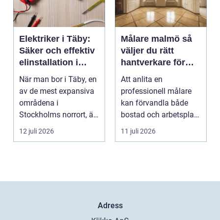
Elektriker i Täby:
Målare malmö så
Säker och effektiv
väljer du rätt
elinstallation i
hantverkare för
norrort
hem och företag
När man bor i Täby, en
Att anlita en
av de mest expansiva
professionell målare
områdena i
kan förvandla både
Stockholms norrort, är
bostad och arbetsplats
b...
på kort tid. Färger, yt...
12 juli 2026
11 juli 2026
Adress