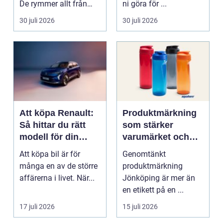
De rymmer allt från
ni göra för ...
mat och hälsa ti...
30 juli 2026
30 juli 2026
Att köpa Renault:
Produktmärkning
Så hittar du rätt
som stärker
modell för din
varumärket och
vardag
förenklar vardagen
Att köpa bil är för
Genomtänkt
många en av de större
produktmärkning
affärerna i livet. När...
Jönköping är mer än
en etikett på en ...
17 juli 2026
15 juli 2026