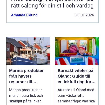
rätt salong för din stil och vardag
Amanda Eklund
31 juli 2026
Marina produkter
Barnaktiviteter på
från havets
Öland: Guide till
resurser till
en lekfull dag för
hållbara
hela familjen
Marina produkter är
Att resa till Öland med
upplevelser
mer än bara fisk och
barn väcker ofta
skaldjur på tallriken.
samma fråga: vad ska