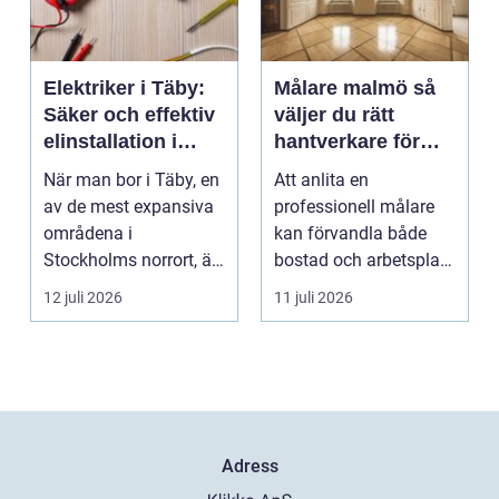
Elektriker i Täby:
Målare malmö så
Säker och effektiv
väljer du rätt
elinstallation i
hantverkare för
norrort
hem och företag
När man bor i Täby, en
Att anlita en
av de mest expansiva
professionell målare
områdena i
kan förvandla både
Stockholms norrort, är
bostad och arbetsplats
b...
på kort tid. Färger, yt...
12 juli 2026
11 juli 2026
Adress