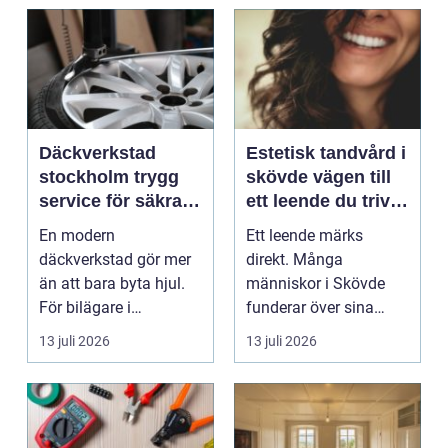
Däckverkstad
Estetisk tandvård i
stockholm trygg
skövde vägen till
service för säkra
ett leende du trivs
mil året runt
med
En modern
Ett leende märks
däckverkstad gör mer
direkt. Många
än att bara byta hjul.
människor i Skövde
För bilägare i
funderar över sina
Stockholm handlar
tänder, men skjuter
13 juli 2026
13 juli 2026
valet av däck...
upp att gör...