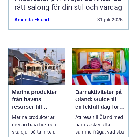
rätt salong för din stil och vardag
Amanda Eklund
31 juli 2026
Marina produkter
Barnaktiviteter på
från havets
Öland: Guide till
resurser till
en lekfull dag för
hållbara
hela familjen
Marina produkter är
Att resa till Öland med
upplevelser
mer än bara fisk och
barn väcker ofta
skaldjur på tallriken.
samma fråga: vad ska