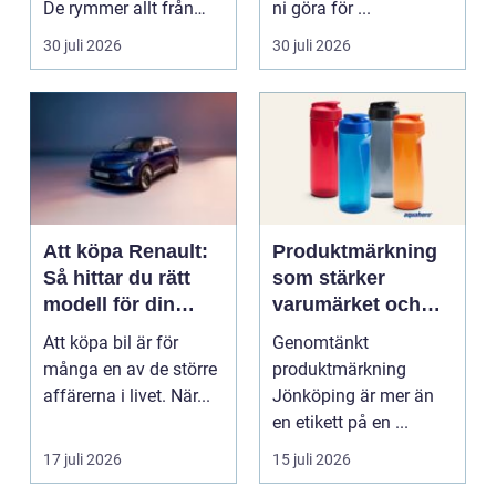
De rymmer allt från
ni göra för ...
mat och hälsa ti...
30 juli 2026
30 juli 2026
Att köpa Renault:
Produktmärkning
Så hittar du rätt
som stärker
modell för din
varumärket och
vardag
förenklar vardagen
Att köpa bil är för
Genomtänkt
många en av de större
produktmärkning
affärerna i livet. När...
Jönköping är mer än
en etikett på en ...
17 juli 2026
15 juli 2026