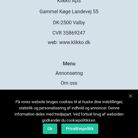
web:
www.klikko.dk
Menu
Annonsering
Om oss
Cookies
På vores website bruges cookies til at huske dine indstillinger,
Kontakta oss
statistik og personalisering af indhold og annoncer. Denne
Sitemap
information deles med tredjepart. Ved fortsat brug af websiden
godkender du cookiepolitikken.
Ok
Privatlivspolitik