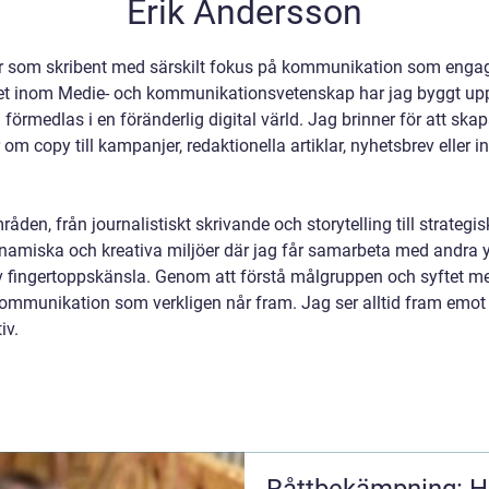
Erik Andersson
r som skribent med särskilt fokus på kommunikation som engage
et inom Medie- och kommunikationsvetenskap har jag byggt upp 
örmedlas i en föränderlig digital värld. Jag brinner för att ska
om copy till kampanjer, redaktionella artiklar, nyhetsbrev eller
åden, från journalistiskt skrivande och storytelling till strateg
dynamiska och kreativa miljöer där jag får samarbeta med andra 
 fingertoppskänsla. Genom att förstå målgruppen och syftet me
 kommunikation som verkligen når fram. Jag ser alltid fram emot
iv.