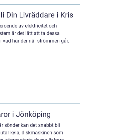
i Din Livräddare i Kris
 beroende av elektricitet och
m är det lätt att ta dessa
en vad händer när strömmen går,
aror i Jönköping
år sönder kan det snabbt bli
lutar kyla, diskmaskinen som