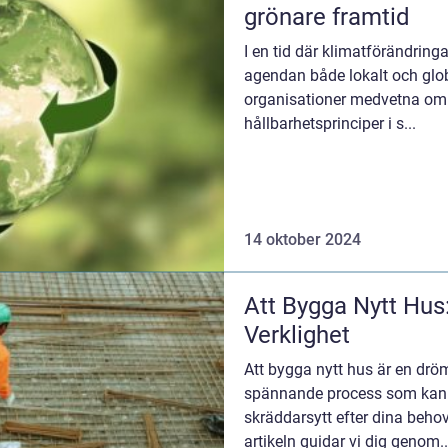
grönare framtid
I en tid där klimatförändring
agendan både lokalt och global
organisationer medvetna om v
hållbarhetsprinciper i s...
14 oktober 2024
Att Bygga Nytt Hus
Verklighet
Att bygga nytt hus är en drö
spännande process som kan r
skräddarsytt efter dina beho
artikeln guidar vi dig genom..