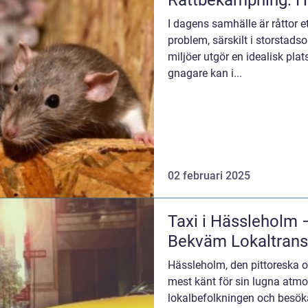
Råttbekämpning: Hu
I dagens samhälle är råttor 
problem, särskilt i storstads
miljöer utgör en idealisk pla
gnagare kan i...
02 februari 2025
Taxi i Hässleholm –
Bekväm Lokaltrans
Hässleholm, den pittoreska or
mest känt för sin lugna atmo
lokalbefolkningen och besökarn