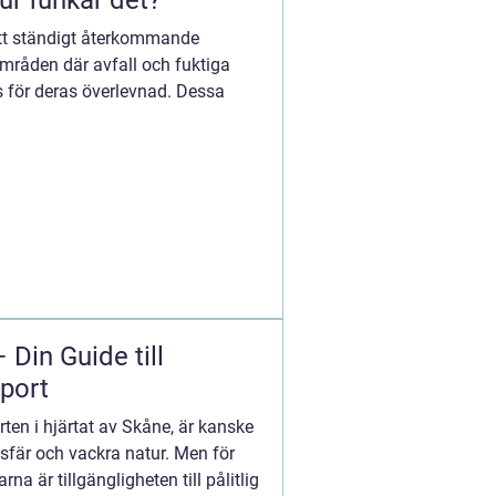
r funkar det?
ett ständigt återkommande
områden där avfall och fuktiga
ts för deras överlevnad. Dessa
 Din Guide till
port
ten i hjärtat av Skåne, är kanske
sfär och vackra natur. Men för
a är tillgängligheten till pålitlig