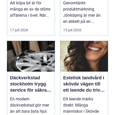
vardag
förenklar vardagen
Att köpa bil är för
Genomtänkt
många en av de större
produktmärkning
affärerna i livet. När...
Jönköping är mer än
en etikett på en ...
17 juli 2026
15 juli 2026
Däckverkstad
Estetisk tandvård i
stockholm trygg
skövde vägen till
service för säkra
ett leende du trivs
mil året runt
med
En modern
Ett leende märks
däckverkstad gör mer
direkt. Många
än att bara byta hjul.
människor i Skövde