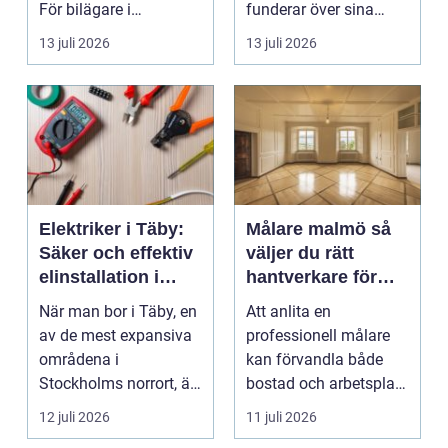
För bilägare i
funderar över sina
Stockholm handlar
tänder, men skjuter
13 juli 2026
13 juli 2026
valet av däck...
upp att gör...
Elektriker i Täby:
Målare malmö så
Säker och effektiv
väljer du rätt
elinstallation i
hantverkare för
norrort
hem och företag
När man bor i Täby, en
Att anlita en
av de mest expansiva
professionell målare
områdena i
kan förvandla både
Stockholms norrort, är
bostad och arbetsplats
b...
på kort tid. Färger, yt...
12 juli 2026
11 juli 2026