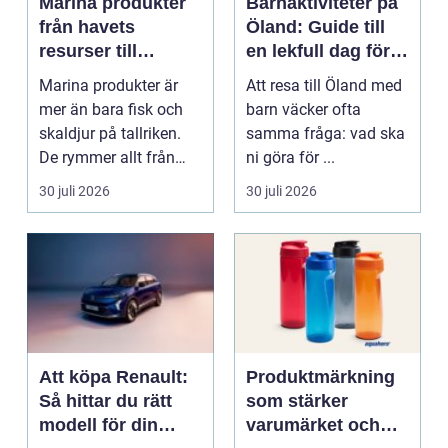
Marina produkter
Barnaktiviteter på
från havets
Öland: Guide till
resurser till
en lekfull dag för
hållbara
hela familjen
Marina produkter är
Att resa till Öland med
upplevelser
mer än bara fisk och
barn väcker ofta
skaldjur på tallriken.
samma fråga: vad ska
De rymmer allt från
ni göra för ...
mat och hälsa ti...
30 juli 2026
30 juli 2026
Att köpa Renault:
Produktmärkning
Så hittar du rätt
som stärker
modell för din
varumärket och