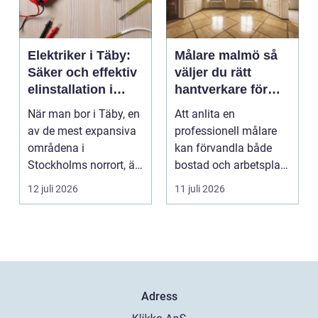
Elektriker i Täby:
Målare malmö så
Säker och effektiv
väljer du rätt
elinstallation i
hantverkare för
norrort
hem och företag
När man bor i Täby, en
Att anlita en
av de mest expansiva
professionell målare
områdena i
kan förvandla både
Stockholms norrort, är
bostad och arbetsplats
b...
på kort tid. Färger, yt...
12 juli 2026
11 juli 2026
Adress