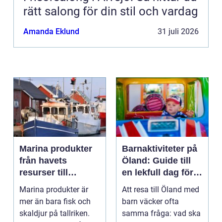
rätt salong för din stil och vardag
Amanda Eklund
31 juli 2026
Marina produkter
Barnaktiviteter på
från havets
Öland: Guide till
resurser till
en lekfull dag för
hållbara
hela familjen
Marina produkter är
Att resa till Öland med
upplevelser
mer än bara fisk och
barn väcker ofta
skaldjur på tallriken.
samma fråga: vad ska