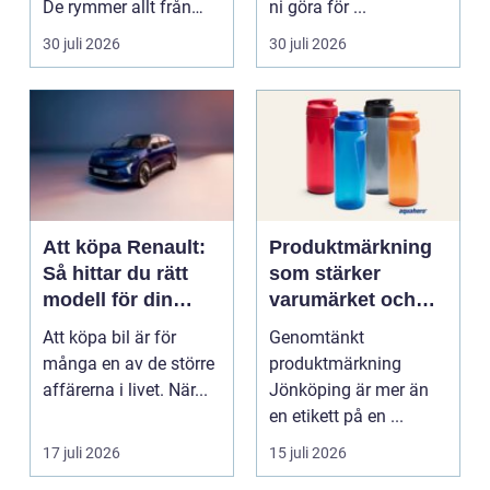
De rymmer allt från
ni göra för ...
mat och hälsa ti...
30 juli 2026
30 juli 2026
Att köpa Renault:
Produktmärkning
Så hittar du rätt
som stärker
modell för din
varumärket och
vardag
förenklar vardagen
Att köpa bil är för
Genomtänkt
många en av de större
produktmärkning
affärerna i livet. När...
Jönköping är mer än
en etikett på en ...
17 juli 2026
15 juli 2026