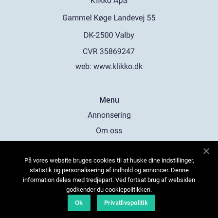
web:
www.klikko.dk
Menu
Annonsering
Om oss
Cookies
På vores website bruges cookies til at huske dine indstillinger,
Kontakta oss
statistik og personalisering af indhold og annoncer. Denne
Sitemap
information deles med tredjepart. Ved fortsat brug af websiden
godkender du cookiepolitikken.
Ok
Privatlivspolitik