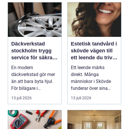
Däckverkstad
Estetisk tandvård i
stockholm trygg
skövde vägen till
service för säkra
ett leende du trivs
mil året runt
med
En modern
Ett leende märks
däckverkstad gör mer
direkt. Många
än att bara byta hjul.
människor i Skövde
För bilägare i
funderar över sina
Stockholm handlar
tänder, men skjuter
13 juli 2026
13 juli 2026
valet av däck...
upp att gör...