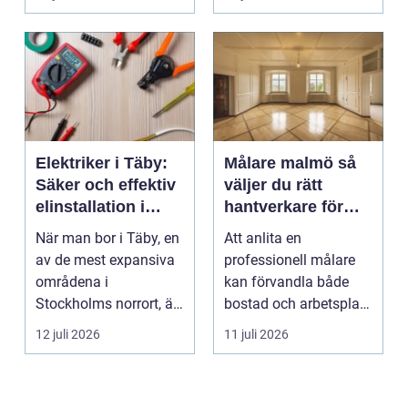
valet av däck...
upp att gör...
Elektriker i Täby:
Målare malmö så
Säker och effektiv
väljer du rätt
elinstallation i
hantverkare för
norrort
hem och företag
När man bor i Täby, en
Att anlita en
av de mest expansiva
professionell målare
områdena i
kan förvandla både
Stockholms norrort, är
bostad och arbetsplats
b...
på kort tid. Färger, yt...
12 juli 2026
11 juli 2026