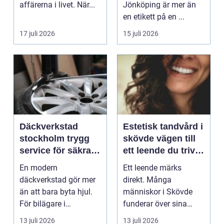
affärerna i livet. När...
Jönköping är mer än
en etikett på en ...
17 juli 2026
15 juli 2026
Däckverkstad
Estetisk tandvård i
stockholm trygg
skövde vägen till
service för säkra
ett leende du trivs
mil året runt
med
En modern
Ett leende märks
däckverkstad gör mer
direkt. Många
än att bara byta hjul.
människor i Skövde
För bilägare i
funderar över sina
Stockholm handlar
tänder, men skjuter
13 juli 2026
13 juli 2026