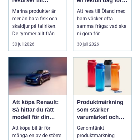
resurser till
en lekfull dag för
hållbara
hela familjen
Marina produkter är
Att resa till Öland med
upplevelser
mer än bara fisk och
barn väcker ofta
skaldjur på tallriken.
samma fråga: vad ska
De rymmer allt från
ni göra för ...
mat och hälsa ti...
30 juli 2026
30 juli 2026
Att köpa Renault:
Produktmärkning
Så hittar du rätt
som stärker
modell för din
varumärket och
vardag
förenklar vardagen
Att köpa bil är för
Genomtänkt
många en av de större
produktmärkning