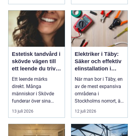
valet av däck...
Estetisk tandvård i
Elektriker i Täby:
skövde vägen till
Säker och effektiv
ett leende du trivs
elinstallation i
med
norrort
Ett leende märks
När man bor i Täby, en
direkt. Många
av de mest expansiva
människor i Skövde
områdena i
funderar över sina
Stockholms norrort, är
tänder, men skjuter
b...
13 juli 2026
12 juli 2026
upp att gör...