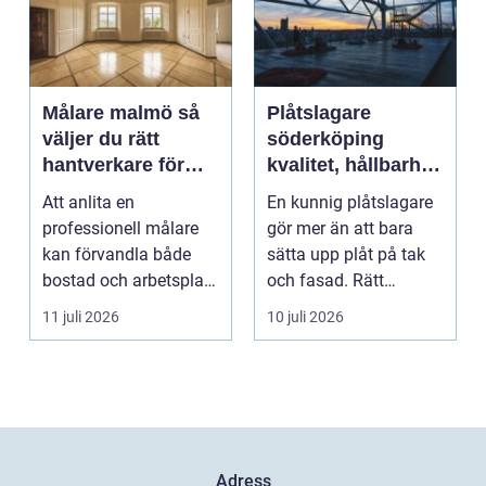
Målare malmö så
Plåtslagare
väljer du rätt
söderköping
hantverkare för
kvalitet, hållbarhet
hem och företag
och tryggt
Att anlita en
En kunnig plåtslagare
takarbete
professionell målare
gör mer än att bara
kan förvandla både
sätta upp plåt på tak
bostad och arbetsplats
och fasad. Rätt
på kort tid. Färger, yt...
plåtarbeten skyddar ...
11 juli 2026
10 juli 2026
Adress