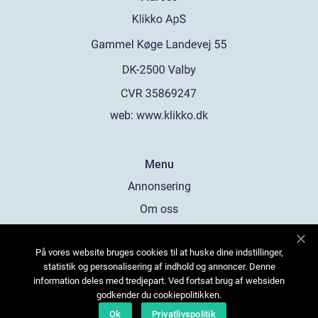
web:
www.klikko.dk
Menu
Annonsering
Om oss
Cookies
På vores website bruges cookies til at huske dine indstillinger,
Kontakta oss
statistik og personalisering af indhold og annoncer. Denne
Sitemap
information deles med tredjepart. Ved fortsat brug af websiden
godkender du cookiepolitikken.
Ok
Privatlivspolitik