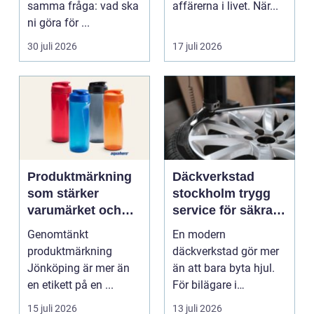
samma fråga: vad ska
affärerna i livet. När...
ni göra för ...
30 juli 2026
17 juli 2026
Produktmärkning
Däckverkstad
som stärker
stockholm trygg
varumärket och
service för säkra
förenklar vardagen
mil året runt
Genomtänkt
En modern
produktmärkning
däckverkstad gör mer
Jönköping är mer än
än att bara byta hjul.
en etikett på en ...
För bilägare i
Stockholm handlar
15 juli 2026
13 juli 2026