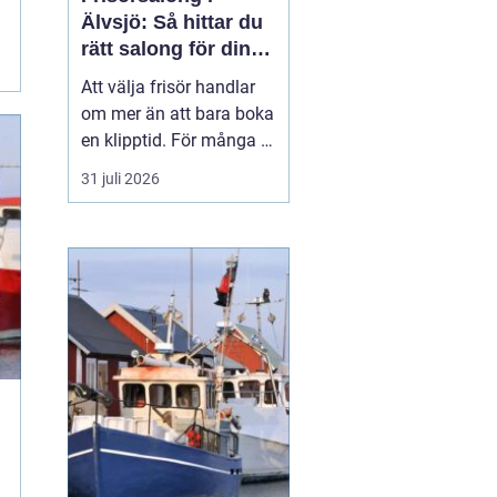
Älvsjö: Så hittar du
rätt salong för din
stil och vardag
Att välja frisör handlar
om mer än att bara boka
en klipptid. För många är
frisörbesöket en paus i
31 juli 2026
vardagen, en chans att
förnya sig eller bara
känna sig mer som sig
själv. I Älvsjö fi...