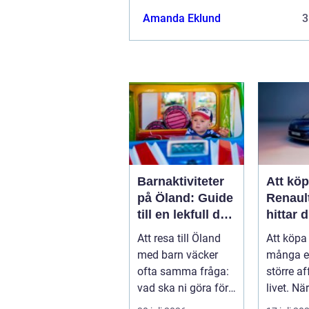
Amanda Eklund
3
Barnaktiviteter
Att kö
på Öland: Guide
Renaul
till en lekfull dag
hittar d
för hela familjen
modell 
Att resa till Öland
Att köpa 
vardag
med barn väcker
många e
ofta samma fråga:
större af
vad ska ni göra för
livet. När.
...