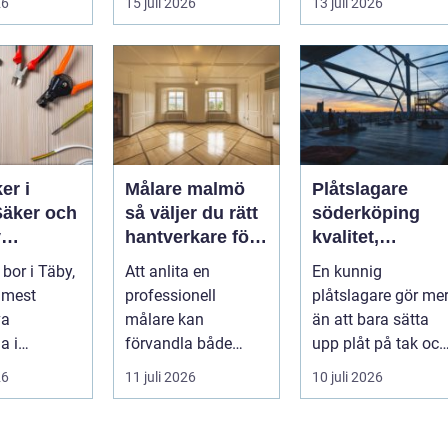
26
15 juli 2026
13 juli 2026
valet av däck...
er i
Målare malmö
Plåtslagare
Säker och
så väljer du rätt
söderköping
v
hantverkare för
kvalitet,
lation i
hem och företag
hållbarhet och
bor i Täby,
Att anlita en
En kunnig
tryggt takarbete
 mest
professionell
plåtslagare gör me
va
målare kan
än att bara sätta
a i
förvandla både
upp plåt på tak och
ms norrort,
bostad och
fasad. Rätt
26
11 juli 2026
10 juli 2026
arbetsplats på kort
plåtarbeten skydda
tid. Färger, yt...
...