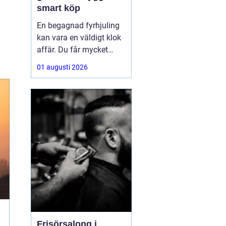
smart köp
En begagnad fyrhjuling
kan vara en väldigt klok
affär. Du får mycket
funktion för pengarna
01 augusti 2026
och slipper den största
värdeminskningen som
ofta kommer direkt när
en maskin är ny.
Samtidigt kräver ett
andrahandsköp mer
eftertanke. Den som vill
köpa
Frisörsalong i