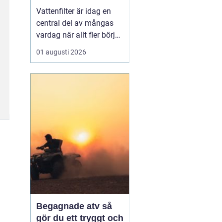
vardagen
Vattenfilter är idag en
central del av mångas
vardag när allt fler börjar
fundera på kvaliteten på
01 augusti 2026
vattnet som kommer ur
kranaen. Många tar rent
vatten för givet, men
skillnader i vattenkvalitet
mellan olika områden
kan vara stora. Vissa har
hårt vat...
Begagnade atv så
gör du ett tryggt och