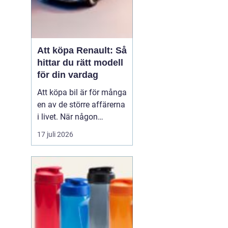
Att köpa Renault: Så
hittar du rätt modell
för din vardag
Att köpa bil är för många
en av de större affärerna
i livet. När någon
funderar på att köpa
17 juli 2026
Renault Skåne
handl...