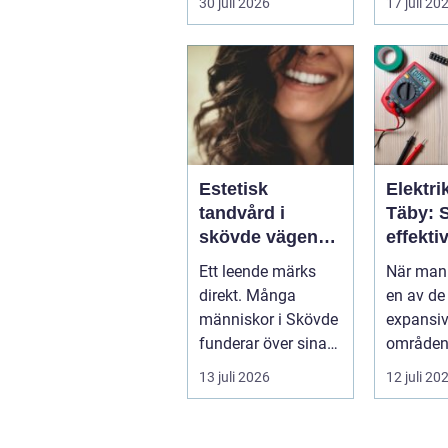
30 juli 2026
17 juli 20
Estetisk
Elektrik
tandvård i
Täby: 
skövde vägen
effekti
till ett leende du
elinstal
Ett leende märks
När man 
trivs med
norrort
direkt. Många
en av de
människor i Skövde
expansi
funderar över sina
områden
tänder, men skjuter
Stockhol
13 juli 2026
12 juli 20
upp att gör...
är b...