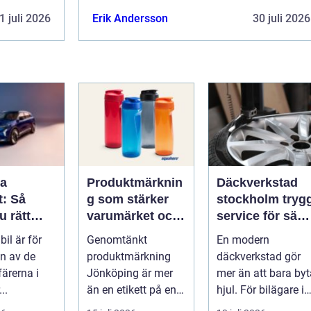
1 juli 2026
Erik Andersson
30 juli 2026
pa
Produktmärknin
Däckverkstad
t: Så
g som stärker
stockholm trygg
u rätt
varumärket och
service för säkr
för din
förenklar
mil året runt
bil är för
Genomtänkt
En modern
vardagen
n av de
produktmärkning
däckverkstad gör
färerna i
Jönköping är mer
mer än att bara byt
..
än en etikett på en
hjul. För bilägare i
...
Stockholm handlar