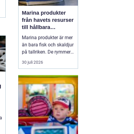
Marina produkter
från havets resurser
till hållbara
upplevelser
Marina produkter är mer
än bara fisk och skaldjur
på tallriken. De rymmer
allt från mat och hälsa
30 juli 2026
till friluftsliv, kultur och
besöksnäring. I kustnära
områden spelar havet en
central roll för både
a
ekonomi och livskvalitet.
När fler söker sig mot
nat...
a