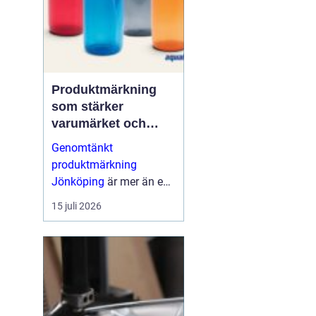
Produktmärkning
som stärker
varumärket och
förenklar vardagen
Genomtänkt
produktmärkning
Jönköping
är mer än en
etikett på en produkt.
15 juli 2026
Den guidar användaren,
skapar trygghet, uppfy...