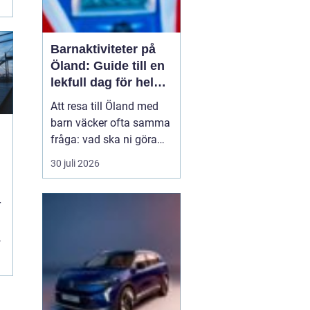
Barnaktiviteter på
Öland: Guide till en
lekfull dag för hela
familjen
Att resa till Öland med
barn väcker ofta samma
fråga: vad ska ni göra
för att alla ska trivas,
30 juli 2026
oavsett ålder och
energinivå? Ön har en
r
unik kombination av
natur, lek och lugn, och
är full av upplevelser...
r