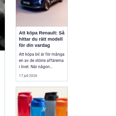
Att köpa Renault: Så
hittar du rätt modell
för din vardag
Att köpa bil är för många
en av de större affärerna
i livet. När någon
funderar på att köpa
17 juli 2026
Renault Skåne
handl...