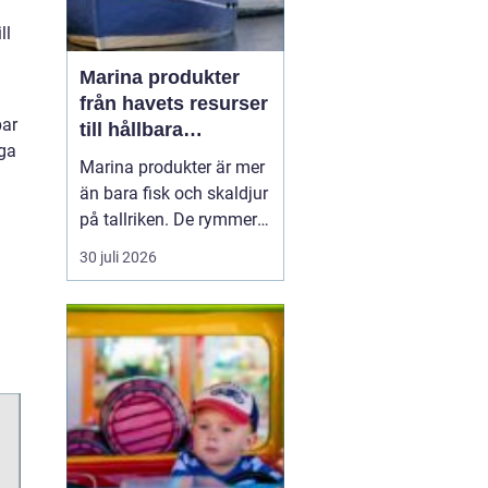
ll
Marina produkter
från havets resurser
bar
till hållbara
iga
upplevelser
Marina produkter är mer
än bara fisk och skaldjur
på tallriken. De rymmer
allt från mat och hälsa
30 juli 2026
till friluftsliv, kultur och
besöksnäring. I kustnära
områden spelar havet en
central roll för både
ekonomi och livskvalitet.
När fler söker sig mot
nat...