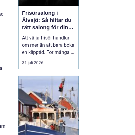
Frisörsalong i
ad
Älvsjö: Så hittar du
rätt salong för din
stil och vardag
Att välja frisör handlar
om mer än att bara boka
t
en klipptid. För många är
frisörbesöket en paus i
31 juli 2026
vardagen, en chans att
ra
förnya sig eller bara
känna sig mer som sig
själv. I Älvsjö fi...
lam