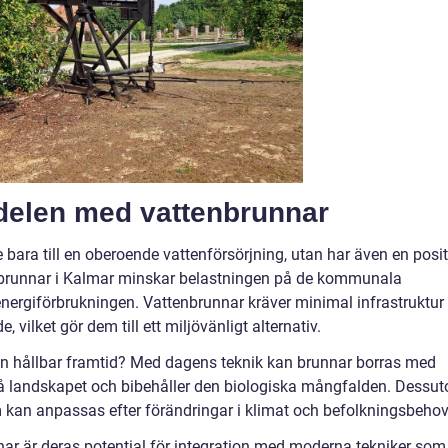
delen med vattenbrunnar
 bara till en oberoende vattenförsörjning, utan har även en posit
 brunnar i Kalmar minskar belastningen på de kommunala
 energiförbrukningen. Vattenbrunnar kräver minimal infrastruktur
, vilket gör dem till ett miljövänligt alternativ.
en hållbar framtid? Med dagens teknik kan brunnar borras med
å landskapet och bibehåller den biologiska mångfalden. Dessu
m kan anpassas efter förändringar i klimat och befolkningsbehov
ar är deras potential för integration med moderna tekniker som