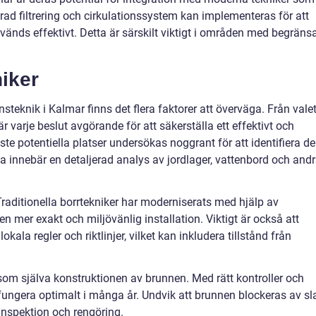
rad filtrering och cirkulationssystem kan implementeras för att
nvänds effektivt. Detta är särskilt viktigt i områden med begräns
niker
nnsteknik i Kalmar finns det flera faktorer att överväga. Från vale
 är varje beslut avgörande för att säkerställa ett effektivt och
te potentiella platser undersökas noggrant för att identifiera de
a innebär en detaljerad analys av jordlager, vattenbord och and
 Traditionella borrtekniker har moderniserats med hjälp av
 mer exakt och miljövänlig installation. Viktigt är också att
okala regler och riktlinjer, vilket kan inkludera tillstånd från
 som själva konstruktionen av brunnen. Med rätt kontroller och
fungera optimalt i många år. Undvik att brunnen blockeras av s
inspektion och rengöring.