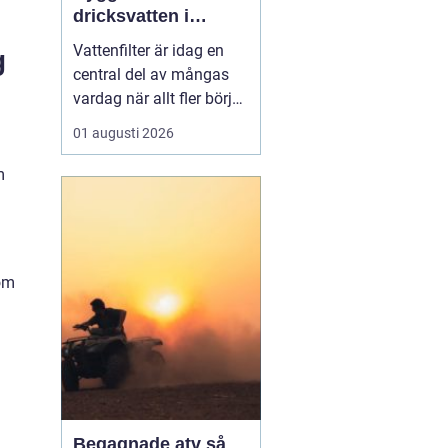
dricksvatten i
vardagen
Vattenfilter är idag en
g
central del av mångas
vardag när allt fler börjar
fundera på kvaliteten på
01 augusti 2026
vattnet som kommer ur
kranaen. Många tar rent
m
vatten för givet, men
skillnader i vattenkvalitet
mellan olika områden
kan vara stora. Vissa har
som
hårt vat...
Begagnade atv så