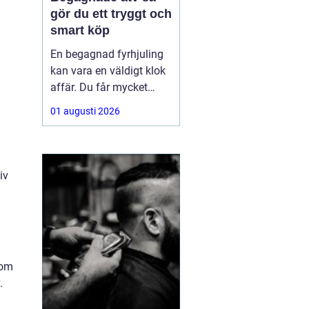
gör du ett tryggt och
smart köp
En begagnad fyrhjuling
kan vara en väldigt klok
affär. Du får mycket
funktion för pengarna
01 augusti 2026
och slipper den största
värdeminskningen som
ofta kommer direkt när
en maskin är ny.
iv
Samtidigt kräver ett
andrahandsköp mer
eftertanke. Den som vill
köpa
tom
.