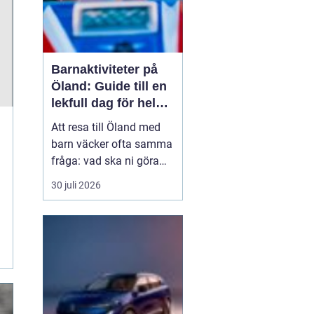
Barnaktiviteter på
Öland: Guide till en
lekfull dag för hela
familjen
Att resa till Öland med
barn väcker ofta samma
fråga: vad ska ni göra
för att alla ska trivas,
30 juli 2026
oavsett ålder och
energinivå? Ön har en
unik kombination av
natur, lek och lugn, och
är full av upplevelser...