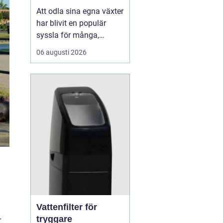
Att odla sina egna växter
har blivit en populär
syssla för många,
oavsett om det handlar
06 augusti 2026
om att ha en prunkande
trädgård, en kolonilott
eller en liten
balkongträdgård i stan.
En av de mest effektiva
och este...
Vattenfilter för
tryggare
r