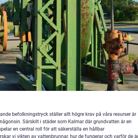
ande befolkningstryck ställer allt högre krav på våra resurser är
än någonsin. Särskilt i städer som Kalmar där grundvatten är en
pelar en central roll för att säkerställa en hållbar
orskar vi vikten av vattenbrunnar, hur de fungerar och varför de ä