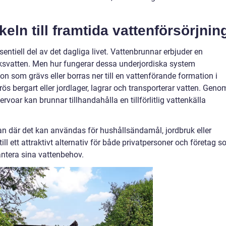
eln till framtida vattenförsörjnin
entiell del av det dagliga livet. Vattenbrunnar erbjuder en
dricksvatten. Men hur fungerar dessa underjordiska system
on som grävs eller borras ner till en vattenförande formation i
s bergart eller jordlager, lagrar och transporterar vatten. Geno
rvoar kan brunnar tillhandahålla en tillförlitlig vattenkälla
tan där det kan användas för hushållsändamål, jordbruk eller
till ett attraktivt alternativ för både privatpersoner och företag 
hantera sina vattenbehov.