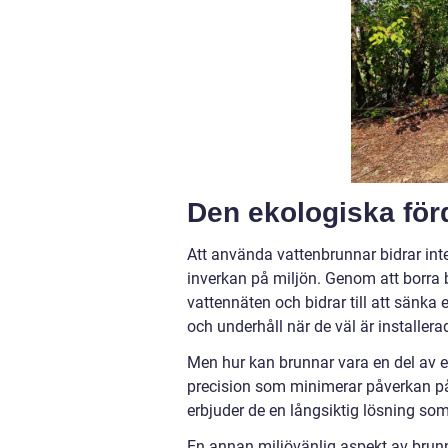
Den ekologiska för
Att använda vattenbrunnar bidrar inte
inverkan på miljön. Genom att borra
vattennäten och bidrar till att sänka
och underhåll när de väl är installerade
Men hur kan brunnar vara en del av 
precision som minimerar påverkan p
erbjuder de en långsiktig lösning so
En annan miljövänlig aspekt av brunn