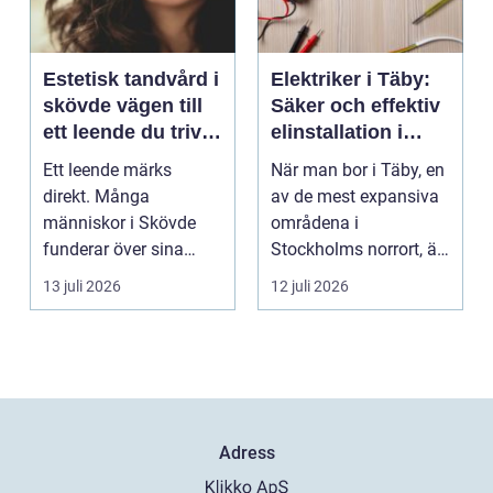
Estetisk tandvård i
Elektriker i Täby:
skövde vägen till
Säker och effektiv
ett leende du trivs
elinstallation i
med
norrort
Ett leende märks
När man bor i Täby, en
direkt. Många
av de mest expansiva
människor i Skövde
områdena i
funderar över sina
Stockholms norrort, är
tänder, men skjuter
b...
13 juli 2026
12 juli 2026
upp att gör...
Adress