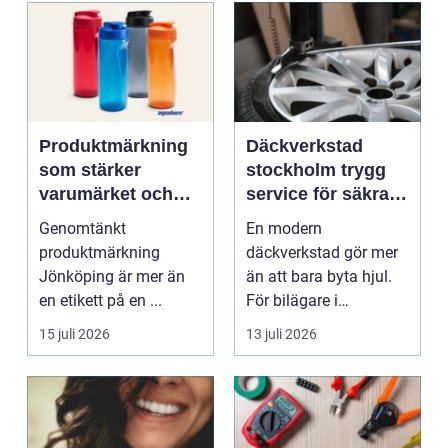
Produktmärkning
Däckverkstad
som stärker
stockholm trygg
varumärket och
service för säkra
förenklar vardagen
mil året runt
Genomtänkt
En modern
produktmärkning
däckverkstad gör mer
Jönköping är mer än
än att bara byta hjul.
en etikett på en ...
För bilägare i
Stockholm handlar
15 juli 2026
13 juli 2026
valet av däck...