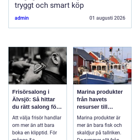
tryggt och smart köp
admin
01 augusti 2026
Frisörsalong i
Marina produkter
Älvsjö: Så hittar
från havets
du rätt salong för
resurser till
din stil och vardag
hållbara
Att välja frisör handlar
Marina produkter är
upplevelser
om mer än att bara
mer än bara fisk och
boka en klipptid. För
skaldjur på tallriken.