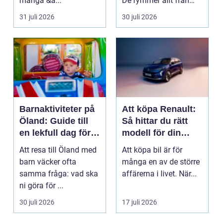
många &a...
De rymmer allt från
mat och hälsa ti...
31 juli 2026
30 juli 2026
Barnaktiviteter på
Att köpa Renault:
Öland: Guide till
Så hittar du rätt
en lekfull dag för
modell för din
hela familjen
vardag
Att resa till Öland med
Att köpa bil är för
barn väcker ofta
många en av de större
samma fråga: vad ska
affärerna i livet. När...
ni göra för ...
30 juli 2026
17 juli 2026