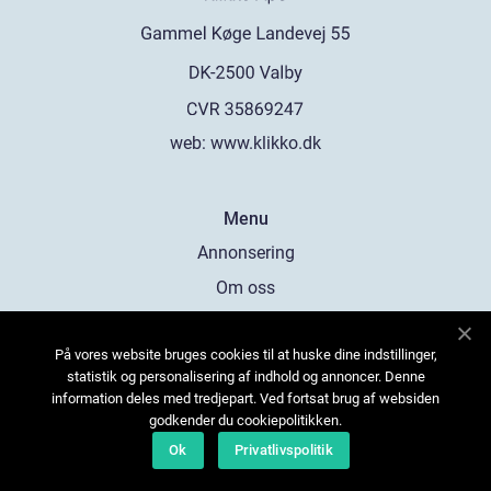
web:
www.klikko.dk
Menu
Annonsering
Om oss
Cookies
På vores website bruges cookies til at huske dine indstillinger,
Kontakta oss
statistik og personalisering af indhold og annoncer. Denne
Sitemap
information deles med tredjepart. Ved fortsat brug af websiden
godkender du cookiepolitikken.
Ok
Privatlivspolitik