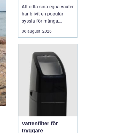
Att odla sina egna växter
har blivit en populär
syssla för många,
oavsett om det handlar
06 augusti 2026
om att ha en prunkande
trädgård, en kolonilott
eller en liten
balkongträdgård i stan.
En av de mest effektiva
och este...
Vattenfilter för
tryggare