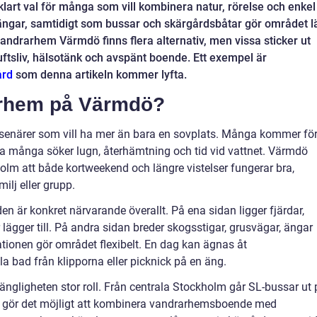
vklart val för många som vill kombinera natur, rörelse och enkel
ängar, samtidigt som bussar och skärgårdsbåtar gör området lä
vandrarhem Värmdö finns flera alternativ, men vissa sticker ut
uftsliv, hälsotänk och avspänt boende. Ett exempel är
ård
som denna artikeln kommer lyfta.
rarhem på Värmdö?
senärer som vill ha mer än bara en sovplats. Många kommer fö
ika många söker lugn, återhämtning och tid vid vattnet. Värmdö
lm att både kortweekend och längre vistelser fungerar bra,
ilj eller grupp.
en är konkret närvarande överallt. På ena sidan ligger fjärdar,
ägger till. På andra sidan breder skogsstigar, grusvägar, ängar
tionen gör området flexibelt. En dag kan ägnas åt
la bad från klipporna eller picknick på en äng.
lgängligheten stor roll. Från centrala Stockholm går SL-bussar ut
n gör det möjligt att kombinera vandrarhemsboende med