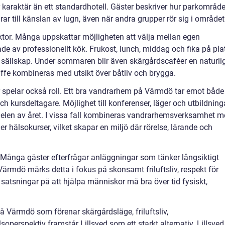
karaktär än ett standardhotell. Gäster beskriver hur parkområde
rar till känslan av lugn, även när andra grupper rör sig i området
tor. Många uppskattar möjligheten att välja mellan egen
de av professionellt kök. Frukost, lunch, middag och fika på pla
re sällskap. Under sommaren blir även skärgårdscaféer en naturli
affe kombineras med utsikt över båtliv och brygga.
r spelar också roll. Ett bra vandrarhem på Värmdö tar emot både
och kursdeltagare. Möjlighet till konferenser, läger och utbildning
 delen av året. I vissa fall kombineras vandrarhemsverksamhet 
er hälsokurser, vilket skapar en miljö där rörelse, lärande och
re. Många gäster efterfrågar anläggningar som tänker långsiktigt
ärmdö märks detta i fokus på skonsamt friluftsliv, respekt för
satsningar på att hjälpa människor må bra över tid fysiskt,
å Värmdö som förenar skärgårdsläge, friluftsliv,
lsoperspektiv framstår Lillsved som ett starkt alternativ. Lillsved