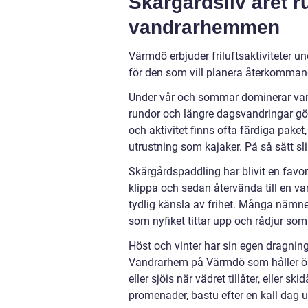
Skärgårdsliv året ru
vandrarhemmen
Värmdö erbjuder friluftsaktiviteter u
för den som vill planera återkommand
Under vår och sommar dominerar vandr
rundor och längre dagsvandringar gör
och aktivitet finns ofta färdiga paket
utrustning som kajaker. På så sätt sl
Skärgårdspaddling har blivit en favori
klippa och sedan återvända till en 
tydlig känsla av frihet. Många nämne
som nyfiket tittar upp och rådjur som
Höst och vinter har sin egen dragnings
Vandrarhem på Värmdö som håller öppe
eller sjöis när vädret tillåter, eller
promenader, bastu efter en kall dag u