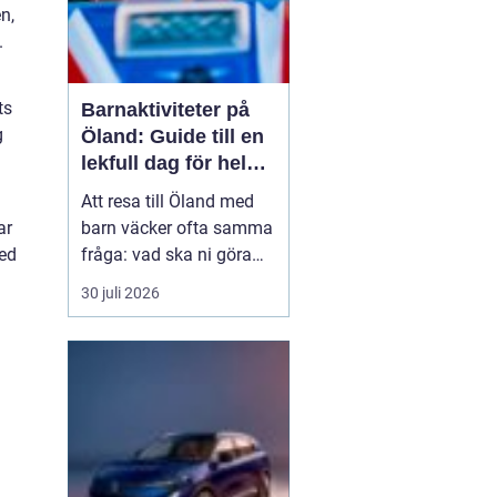
n,
.
ts
Barnaktiviteter på
g
Öland: Guide till en
lekfull dag för hela
familjen
Att resa till Öland med
barn väcker ofta samma
ar
fråga: vad ska ni göra
med
för att alla ska trivas,
30 juli 2026
oavsett ålder och
energinivå? Ön har en
unik kombination av
natur, lek och lugn, och
är full av upplevelser...