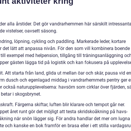
nt aktiviteter kring
nder alla årstider. Det gör vandrarhemmen här särskilt intressant
e vistelser, oavsett säsong.
ing, löpning, cykling och paddling. Markerade leder, kortare
 det lätt att anpassa nivån. För den som vill kombinera boende
, till exempel med helpension, tillgång till träningsanläggning oc
ipper gästen lägga tid på logistik och kan fokusera på upplevels
t. Att starta från land, glida ut mellan öar och skär, pausa vid e
varm dusch och egenlagad middag i vandrarhemmets pentry ger 
r också naturupplevelserna: havsörn som cirklar över fjärden, sä
 betar i skogsbrynet.
kraft. Färgerna skiftar, luften blir klarare och tempot går ner.
t året runt gör det möjligt att testa skridskoåkning på havs-
 skidåkning när snön lägger sig. För andra handlar det mer om lugna
te och kanske en bok framför en brasa eller i ett stilla vardagsr