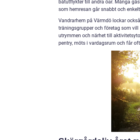
båtutflykter till andra öar. Många gäs
som hemresan går snabbt och enkelt
Vandrarhem på Värmdö lockar också gr
träningsgrupper och företag som vi
utrymmen och närhet till aktivitetsyt
pentry, möts i vardagsrum och får oft