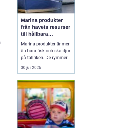
g
Marina produkter
från havets resurser
till hållbara
upplevelser
i
Marina produkter är mer
än bara fisk och skaldjur
på tallriken. De rymmer
allt från mat och hälsa
30 juli 2026
till friluftsliv, kultur och
besöksnäring. I kustnära
områden spelar havet en
central roll för både
ekonomi och livskvalitet.
När fler söker sig mot
nat...