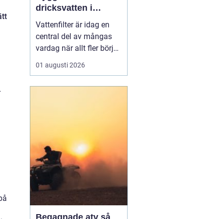
dricksvatten i
tt
vardagen
Vattenfilter är idag en
central del av mångas
vardag när allt fler börjar
fundera på kvaliteten på
01 augusti 2026
vattnet som kommer ur
kranaen. Många tar rent
r
vatten för givet, men
skillnader i vattenkvalitet
mellan olika områden
kan vara stora. Vissa har
hårt vat...
 på
Begagnade atv så