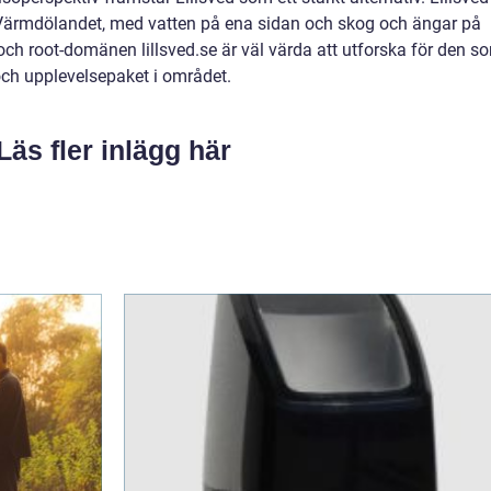
a Värmdölandet, med vatten på ena sidan och skog och ängar på
ch root-domänen lillsved.se är väl värda att utforska för den s
r och upplevelsepaket i området.
Läs fler inlägg här