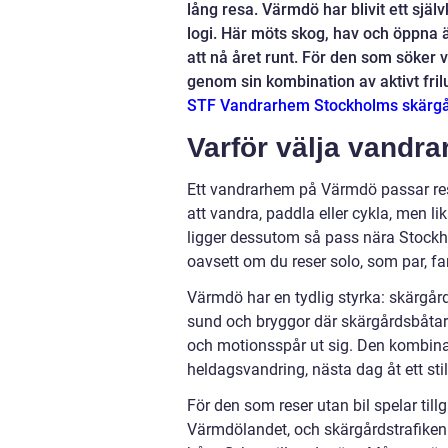
lång resa. Värmdö har blivit ett själ
logi. Här möts skog, hav och öppna 
att nå året runt. För den som söker 
genom sin kombination av aktivt fril
STF Vandrarhem Stockholms skärg
Varför välja vand
Ett vandrarhem på Värmdö passar re
att vandra, paddla eller cykla, men l
ligger dessutom så pass nära Stockho
oavsett om du reser solo, som par, fam
Värmdö har en tydlig styrka: skärgård
sund och bryggor där skärgårdsbåtar l
och motionsspår ut sig. Den kombina
heldagsvandring, nästa dag åt ett stil
För den som reser utan bil spelar til
Värmdölandet, och skärgårdstrafike