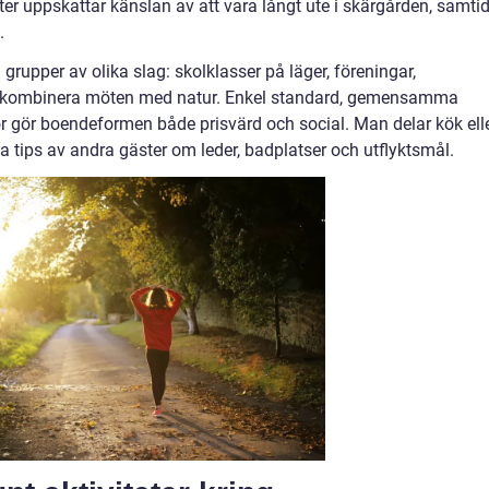
ter uppskattar känslan av att vara långt ute i skärgården, samtid
.
upper av olika slag: skolklasser på läger, föreningar,
ll kombinera möten med natur. Enkel standard, gemensamma
or gör boendeformen både prisvärd och social. Man delar kök ell
a tips av andra gäster om leder, badplatser och utflyktsmål.