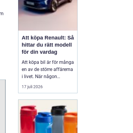
om
Att köpa Renault: Så
hittar du rätt modell
för din vardag
Att köpa bil är för många
en av de större affärerna
i livet. När någon
funderar på att köpa
17 juli 2026
Renault Skåne
handl...