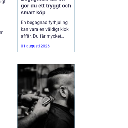
igt
gör du ett tryggt och
smart köp
En begagnad fyrhjuling
kan vara en väldigt klok
er
affär. Du får mycket
funktion för pengarna
01 augusti 2026
och slipper den största
värdeminskningen som
ofta kommer direkt när
en maskin är ny.
Samtidigt kräver ett
andrahandsköp mer
eftertanke. Den som vill
köpa