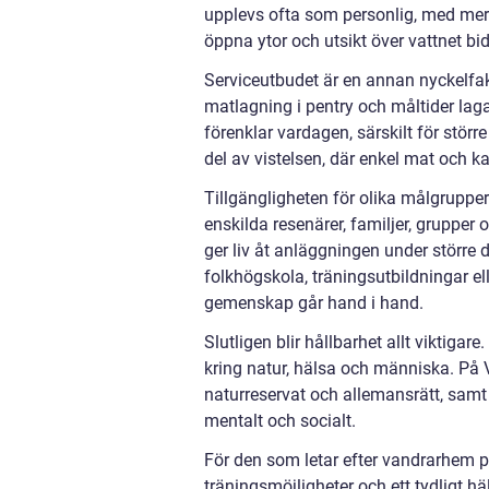
upplevs ofta som personlig, med mer 
öppna ytor och utsikt över vattnet bid
Serviceutbudet är en annan nyckelfak
matlagning i pentry och måltider laga
förenklar vardagen, särskilt för stör
del av vistelsen, där enkel mat och k
Tillgängligheten för olika målgruppe
enskilda resenärer, familjer, grupper 
ger liv åt anläggningen under större
folkhögskola, träningsutbildningar ell
gemenskap går hand i hand.
Slutligen blir hållbarhet allt viktiga
kring natur, hälsa och människa. På V
naturreservat och allemansrätt, samt 
mentalt och socialt.
För den som letar efter vandrarhem p
träningsmöjligheter och ett tydligt hä