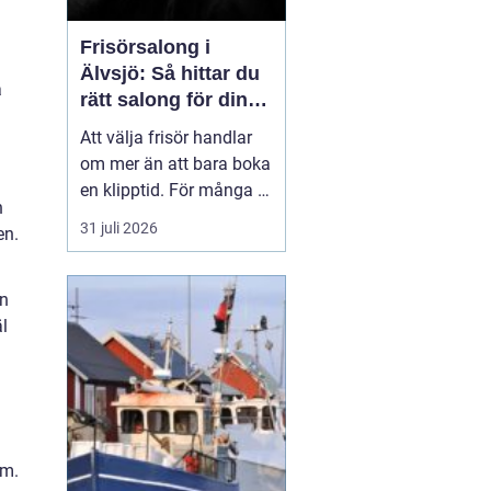
Frisörsalong i
Älvsjö: Så hittar du
a
rätt salong för din
stil och vardag
Att välja frisör handlar
om mer än att bara boka
en klipptid. För många är
h
frisörbesöket en paus i
31 juli 2026
en.
vardagen, en chans att
förnya sig eller bara
n
känna sig mer som sig
en
själv. I Älvsjö fi...
l
um.