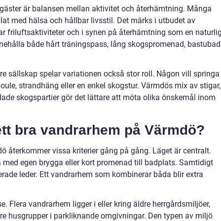
 gäster är balansen mellan aktivitet och återhämtning. Många
at med hälsa och hållbar livsstil. Det märks i utbudet av
ar friluftsaktiviteter och i synen på återhämtning som en naturli
innehålla både hårt träningspass, lång skogspromenad, bastubad
e sällskap spelar variationen också stor roll. Någon vill springa 
ule, strandhäng eller en enkel skogstur. Värmdös mix av stigar,
ade skogspartier gör det lättare att möta olika önskemål inom
ett bra vandrarhem på Värmdö?
ö återkommer vissa kriterier gång på gång. Läget är centralt.
a med egen brygga eller kort promenad till badplats. Samtidigt
erade leder. Ett vandrarhem som kombinerar båda blir extra
. Flera vandrarhem ligger i eller kring äldre herrgårdsmiljöer,
re husgrupper i parkliknande omgivningar. Den typen av miljö