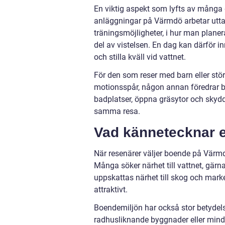
En viktig aspekt som lyfts av många
anläggningar på Värmdö arbetar uttal
träningsmöjligheter, i hur man planer
del av vistelsen. En dag kan därför 
och stilla kväll vid vattnet.
För den som reser med barn eller störr
motionsspår, någon annan föredrar bo
badplatser, öppna gräsytor och skydd
samma resa.
Vad kännetecknar 
När resenärer väljer boende på Värmd
Många söker närhet till vattnet, gärn
uppskattas närhet till skog och mark
attraktivt.
Boendemiljön har också stor betydelse
radhusliknande byggnader eller mind