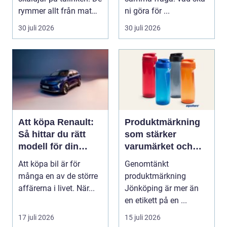
rymmer allt från mat
ni göra för ...
och hälsa ti...
30 juli 2026
30 juli 2026
Att köpa Renault:
Produktmärkning
Så hittar du rätt
som stärker
modell för din
varumärket och
vardag
förenklar vardagen
Att köpa bil är för
Genomtänkt
många en av de större
produktmärkning
affärerna i livet. När...
Jönköping är mer än
en etikett på en ...
17 juli 2026
15 juli 2026