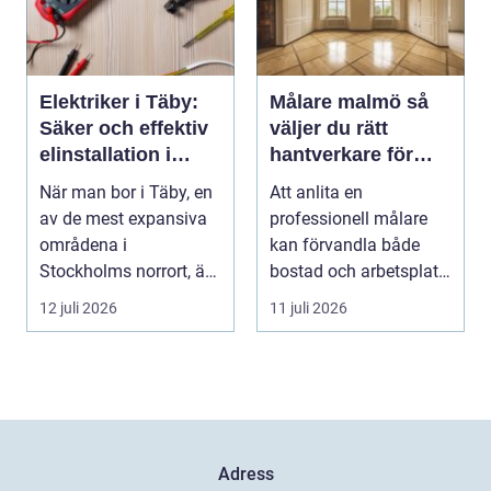
Elektriker i Täby:
Målare malmö så
Säker och effektiv
väljer du rätt
elinstallation i
hantverkare för
norrort
hem och företag
När man bor i Täby, en
Att anlita en
av de mest expansiva
professionell målare
områdena i
kan förvandla både
Stockholms norrort, är
bostad och arbetsplats
b...
på kort tid. Färger, yt...
12 juli 2026
11 juli 2026
Adress