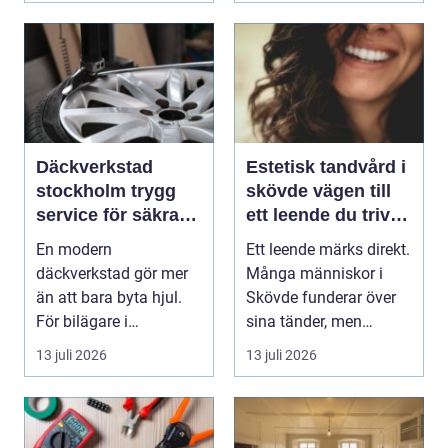
Däckverkstad
Estetisk tandvård i
stockholm trygg
skövde vägen till
service för säkra
ett leende du trivs
mil året runt
med
En modern
Ett leende märks direkt.
däckverkstad gör mer
Många människor i
än att bara byta hjul.
Skövde funderar över
För bilägare i
sina tänder, men
Stockholm handlar
skjuter upp att gör...
13 juli 2026
13 juli 2026
valet av däck...