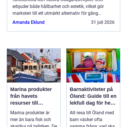
erbjuder både hållbarhet och estetik, vilket gör
marksten till ett utmärkt alternativ för gång...
Amanda Eklund
31 juli 2026
Marina produkter
Barnaktiviteter på
från havets
Öland: Guide till en
resurser till
lekfull dag för hela
hållbara
familjen
Marina produkter är
Att resa till Öland med
upplevelser
mer än bara fisk och
barn väcker ofta
skaldjur på tallriken. De
samma fråga: vad ska