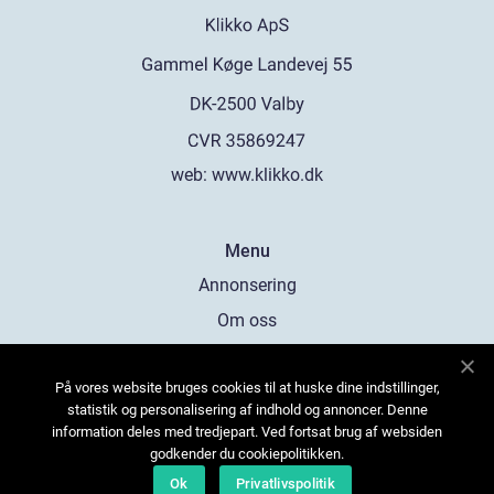
web:
www.klikko.dk
Menu
Annonsering
Om oss
Cookies
På vores website bruges cookies til at huske dine indstillinger,
Kontakta oss
statistik og personalisering af indhold og annoncer. Denne
Sitemap
information deles med tredjepart. Ved fortsat brug af websiden
godkender du cookiepolitikken.
Ok
Privatlivspolitik