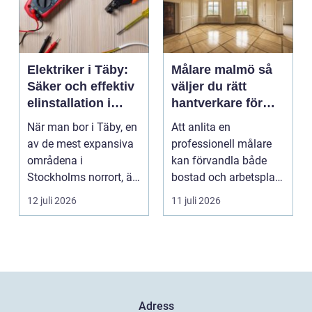
Elektriker i Täby:
Målare malmö så
Säker och effektiv
väljer du rätt
elinstallation i
hantverkare för
norrort
hem och företag
När man bor i Täby, en
Att anlita en
av de mest expansiva
professionell målare
områdena i
kan förvandla både
Stockholms norrort, är
bostad och arbetsplats
b...
på kort tid. Färger, yt...
12 juli 2026
11 juli 2026
Adress