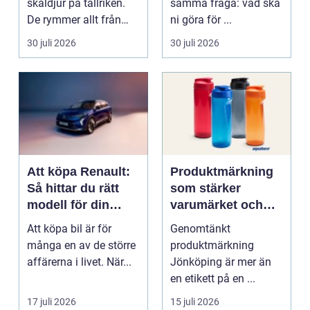
skaldjur på tallriken.
samma fråga: vad ska
De rymmer allt från
ni göra för ...
mat och hälsa ti...
30 juli 2026
30 juli 2026
Att köpa Renault:
Produktmärkning
Så hittar du rätt
som stärker
modell för din
varumärket och
vardag
förenklar vardagen
Att köpa bil är för
Genomtänkt
många en av de större
produktmärkning
affärerna i livet. När...
Jönköping är mer än
en etikett på en ...
17 juli 2026
15 juli 2026