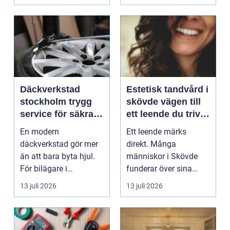
Däckverkstad
Estetisk tandvård i
stockholm trygg
skövde vägen till
service för säkra
ett leende du trivs
mil året runt
med
En modern
Ett leende märks
däckverkstad gör mer
direkt. Många
än att bara byta hjul.
människor i Skövde
För bilägare i
funderar över sina
Stockholm handlar
tänder, men skjuter
13 juli 2026
13 juli 2026
valet av däck...
upp att gör...