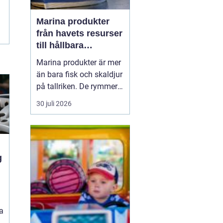
Marina produkter
från havets resurser
till hållbara
upplevelser
Marina produkter är mer
än bara fisk och skaldjur
på tallriken. De rymmer
allt från mat och hälsa
30 juli 2026
till friluftsliv, kultur och
besöksnäring. I kustnära
områden spelar havet en
central roll för både
ekonomi och livskvalitet.
a
När fler söker sig mot
nat...
a