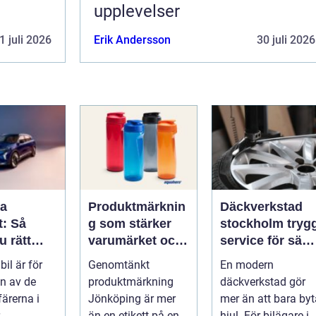
upplevelser
1 juli 2026
Erik Andersson
30 juli 2026
pa
Produktmärknin
Däckverkstad
t: Så
g som stärker
stockholm trygg
u rätt
varumärket och
service för säkr
för din
förenklar
mil året runt
bil är för
Genomtänkt
En modern
vardagen
n av de
produktmärkning
däckverkstad gör
färerna i
Jönköping är mer
mer än att bara byt
..
än en etikett på en
hjul. För bilägare i