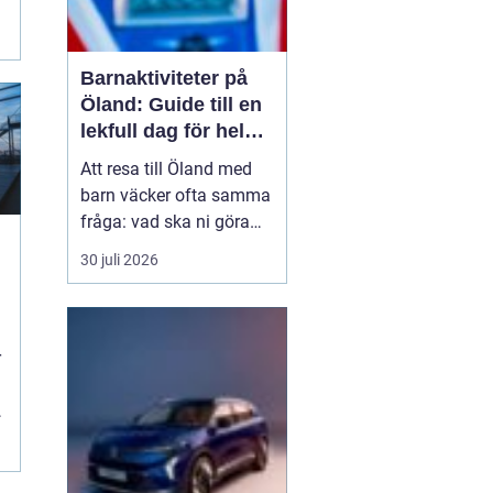
Barnaktiviteter på
Öland: Guide till en
lekfull dag för hela
familjen
Att resa till Öland med
barn väcker ofta samma
fråga: vad ska ni göra
för att alla ska trivas,
30 juli 2026
oavsett ålder och
energinivå? Ön har en
unik kombination av
natur, lek och lugn, och
r
är full av upplevelser...
r