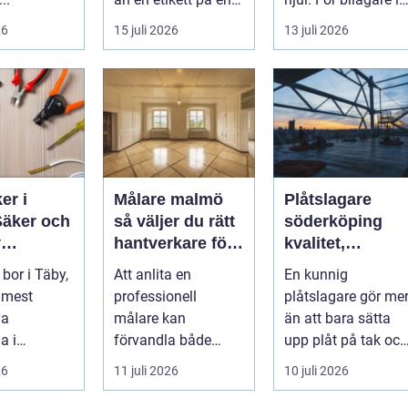
...
Stockholm handlar
26
15 juli 2026
13 juli 2026
valet av däck...
er i
Målare malmö
Plåtslagare
Säker och
så väljer du rätt
söderköping
v
hantverkare för
kvalitet,
lation i
hem och företag
hållbarhet och
bor i Täby,
Att anlita en
En kunnig
tryggt takarbete
 mest
professionell
plåtslagare gör me
va
målare kan
än att bara sätta
a i
förvandla både
upp plåt på tak och
ms norrort,
bostad och
fasad. Rätt
26
11 juli 2026
10 juli 2026
arbetsplats på kort
plåtarbeten skydda
tid. Färger, yt...
...