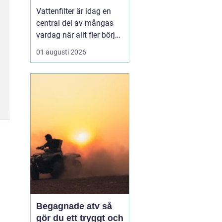
vardagen
Vattenfilter är idag en
central del av mångas
vardag när allt fler börjar
fundera på kvaliteten på
01 augusti 2026
vattnet som kommer ur
kranaen. Många tar rent
vatten för givet, men
skillnader i vattenkvalitet
mellan olika områden
kan vara stora. Vissa har
hårt vat...
Begagnade atv så
gör du ett tryggt och