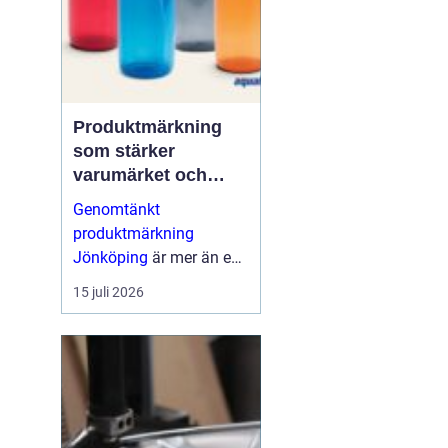
Produktmärkning
som stärker
varumärket och
förenklar vardagen
Genomtänkt
produktmärkning
Jönköping
är mer än en
etikett på en produkt.
15 juli 2026
Den guidar användaren,
skapar trygghet, uppfy...