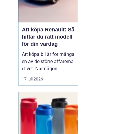
Att köpa Renault: Så
hittar du rätt modell
för din vardag
Att köpa bil är för många
en av de större affärerna
i livet. När någon
funderar på att köpa
17 juli 2026
Renault Skåne
handl...