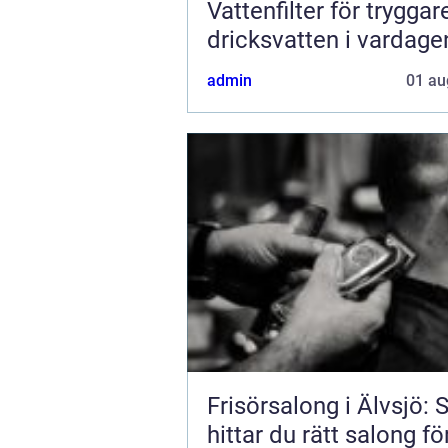
Vattenfilter för tryggar
dricksvatten i vardage
admin
01 au
Frisörsalong i Älvsjö: 
hittar du rätt salong fö