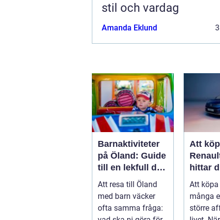
stil och vardag
Amanda Eklund
3
Barnaktiviteter
Att kö
på Öland: Guide
Renaul
till en lekfull dag
hittar d
för hela familjen
modell 
Att resa till Öland
Att köpa 
vardag
med barn väcker
många e
ofta samma fråga:
större af
vad ska ni göra för
livet. När.