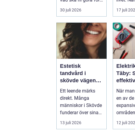
...
30 juli 2026
17 juli 20
Estetisk
Elektrik
tandvård i
Täby: 
skövde vägen
effekti
till ett leende du
elinstal
Ett leende märks
När man 
trivs med
norrort
direkt. Många
en av de
människor i Skövde
expansi
funderar över sina
områden
tänder, men skjuter
Stockhol
13 juli 2026
12 juli 20
upp att gör...
är b...