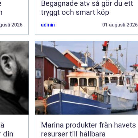
e
Begagnade atv så gör du ett
n
tryggt och smart köp
gusti 2026
admin
01 augusti 2026
Så
Marina produkter från havets
r din
resurser till hållbara