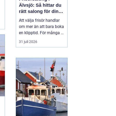
Älvsjö: Så hittar du
rätt salong för din
stil och vardag
Att välja frisör handlar
om mer än att bara boka
en klipptid. För många är
frisörbesöket en paus i
31 juli 2026
vardagen, en chans att
förnya sig eller bara
känna sig mer som sig
själv. I Älvsjö fi...