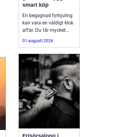
smart köp
En begagnad fyrhjuling
kan vara en väldigt klok
affär. Du får mycket
funktion för pengarna
01 augusti 2026
och slipper den största
värdeminskningen som
ofta kommer direkt när
en maskin är ny.
Samtidigt kräver ett
andrahandsköp mer
eftertanke. Den som vill
köpa
Frisörsalong i