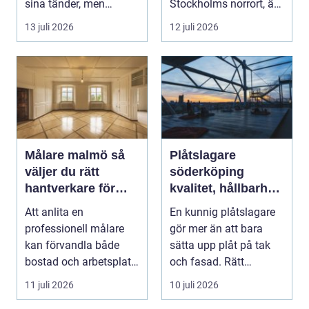
sina tänder, men
Stockholms norrort, är
skjuter upp att gör...
b...
13 juli 2026
12 juli 2026
Målare malmö så
Plåtslagare
väljer du rätt
söderköping
hantverkare för
kvalitet, hållbarhet
hem och företag
och tryggt
Att anlita en
En kunnig plåtslagare
takarbete
professionell målare
gör mer än att bara
kan förvandla både
sätta upp plåt på tak
bostad och arbetsplats
och fasad. Rätt
på kort tid. Färger, yt...
plåtarbeten skyddar ...
11 juli 2026
10 juli 2026