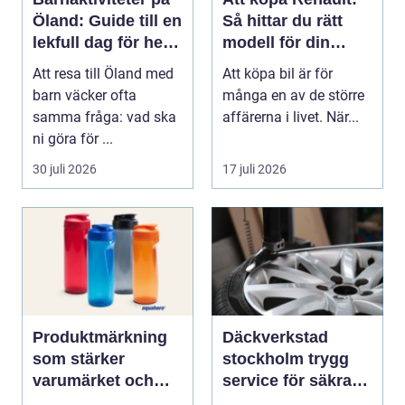
Öland: Guide till en
Så hittar du rätt
lekfull dag för hela
modell för din
familjen
vardag
Att resa till Öland med
Att köpa bil är för
barn väcker ofta
många en av de större
samma fråga: vad ska
affärerna i livet. När...
ni göra för ...
30 juli 2026
17 juli 2026
Produktmärkning
Däckverkstad
som stärker
stockholm trygg
varumärket och
service för säkra
förenklar vardagen
mil året runt