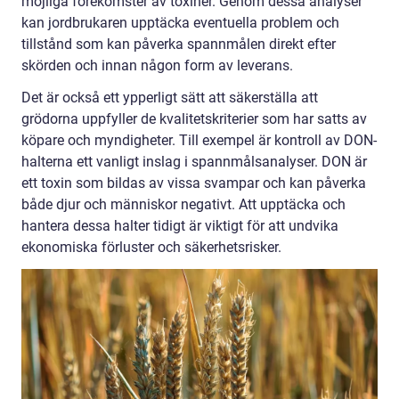
möjliga förekomster av toxiner. Genom dessa analyser
kan jordbrukaren upptäcka eventuella problem och
tillstånd som kan påverka spannmålen direkt efter
skörden och innan någon form av leverans.
Det är också ett ypperligt sätt att säkerställa att
grödorna uppfyller de kvalitetskriterier som har satts av
köpare och myndigheter. Till exempel är kontroll av DON-
halterna ett vanligt inslag i spannmålsanalyser. DON är
ett toxin som bildas av vissa svampar och kan påverka
både djur och människor negativt. Att upptäcka och
hantera dessa halter tidigt är viktigt för att undvika
ekonomiska förluster och säkerhetsrisker.