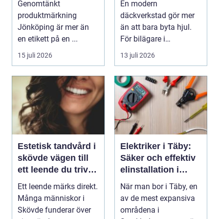
Genomtänkt
En modern
produktmärkning
däckverkstad gör mer
Jönköping är mer än
än att bara byta hjul.
en etikett på en ...
För bilägare i
Stockholm handlar
15 juli 2026
13 juli 2026
valet av däck...
Estetisk tandvård i
Elektriker i Täby:
skövde vägen till
Säker och effektiv
ett leende du trivs
elinstallation i
med
norrort
Ett leende märks direkt.
När man bor i Täby, en
Många människor i
av de mest expansiva
Skövde funderar över
områdena i