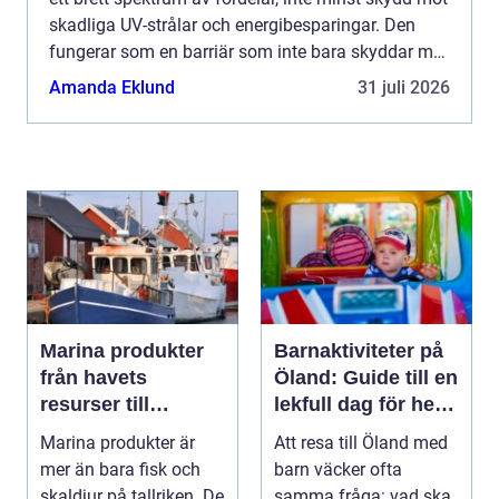
skadliga UV-strålar och energibesparingar. Den
fungerar som en barriär som inte bara skyddar mot
solens starka str&arin...
Amanda Eklund
31 juli 2026
Marina produkter
Barnaktiviteter på
från havets
Öland: Guide till en
resurser till
lekfull dag för hela
hållbara
familjen
Marina produkter är
Att resa till Öland med
upplevelser
mer än bara fisk och
barn väcker ofta
skaldjur på tallriken. De
samma fråga: vad ska