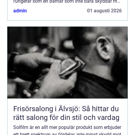
fungerar som en barriär som inte bara skyddar mot
solens starka str&arin...
admin
01 augusti 2026
Frisörsalong i Älvsjö: Så hittar du
rätt salong för din stil och vardag
Solfilm är en allt mer populär produkt som erbjuder
ett brett spektrum av fördelar, inte minst skydd mot