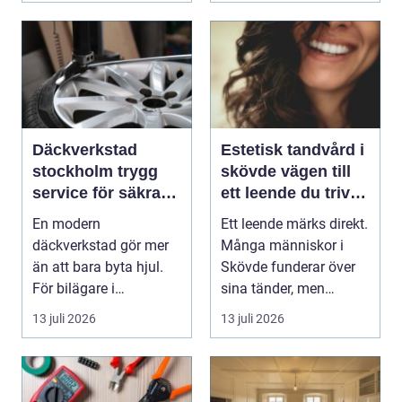
Däckverkstad
Estetisk tandvård i
stockholm trygg
skövde vägen till
service för säkra
ett leende du trivs
mil året runt
med
En modern
Ett leende märks direkt.
däckverkstad gör mer
Många människor i
än att bara byta hjul.
Skövde funderar över
För bilägare i
sina tänder, men
Stockholm handlar
skjuter upp att gör...
13 juli 2026
13 juli 2026
valet av däck...