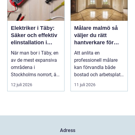
Elektriker i Täby:
Målare malmö så
Säker och effektiv
väljer du rätt
elinstallation i
hantverkare för
norrort
hem och företag
När man bor i Täby, en
Att anlita en
av de mest expansiva
professionell målare
områdena i
kan förvandla både
Stockholms norrort, är
bostad och arbetsplats
b...
på kort tid. Färger, yt...
12 juli 2026
11 juli 2026
Adress