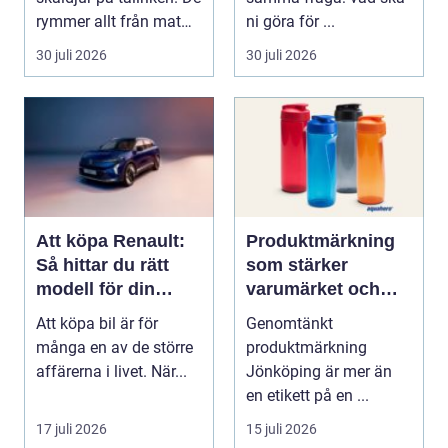
rymmer allt från mat
ni göra för ...
och hälsa ti...
30 juli 2026
30 juli 2026
Att köpa Renault:
Produktmärkning
Så hittar du rätt
som stärker
modell för din
varumärket och
vardag
förenklar vardagen
Att köpa bil är för
Genomtänkt
många en av de större
produktmärkning
affärerna i livet. När...
Jönköping är mer än
en etikett på en ...
17 juli 2026
15 juli 2026