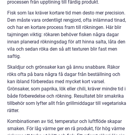
processen från upptining till färdig produkt.
Fisk som lax kräver kortare tid men desto mer precision.
Den måste vara ordentligt rengjord, ofta inlämnad tinad,
och har en kortare process fram till rökningen. Här blir
tajmingen viktig: rökaren behöver fisken några dagar
innan planerad rökningsdag för att hinna salta, låta den
vila och sedan röka den så att texturen blir fast men
saftig.
Skaldjur och grönsaker kan gå ännu snabbare. Räkor
röks ofta på bara några få dagar från beställning och
kan ibland förberedas med mycket kort varsel.
Grönsaker, som paprika, lök eller chili, kräver mindre tid i
både förberedelse och rökning. Resultatet blir smakrika
tillbehör som lyfter allt från grillmiddagar till vegetariska
rätter.
Kombinationen av tid, temperatur och luftflöde skapar
smaken. För låg värme ger en rå produkt, för hög värme