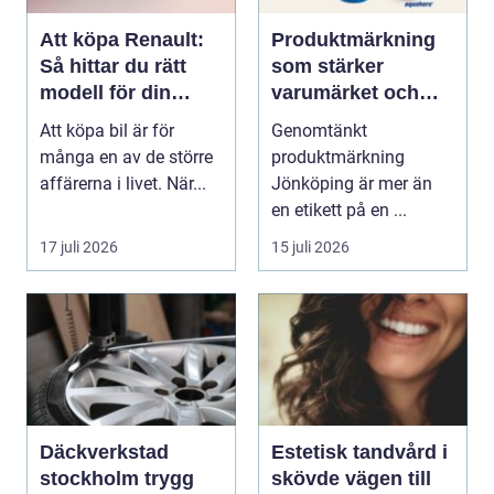
Att köpa Renault:
Produktmärkning
Så hittar du rätt
som stärker
modell för din
varumärket och
vardag
förenklar vardagen
Att köpa bil är för
Genomtänkt
många en av de större
produktmärkning
affärerna i livet. När...
Jönköping är mer än
en etikett på en ...
17 juli 2026
15 juli 2026
Däckverkstad
Estetisk tandvård i
stockholm trygg
skövde vägen till