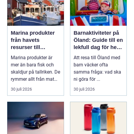
Marina produkter
Barnaktiviteter på
från havets
Öland: Guide till en
resurser till
lekfull dag för hela
hållbara
familjen
Marina produkter är
Att resa till Öland med
upplevelser
mer än bara fisk och
barn väcker ofta
skaldjur på tallriken. De
samma fråga: vad ska
rymmer allt från mat
ni göra för ...
och hälsa ti...
30 juli 2026
30 juli 2026