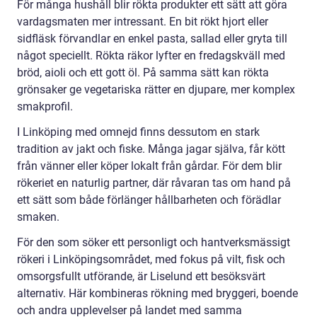
För många hushåll blir rökta produkter ett sätt att göra
vardagsmaten mer intressant. En bit rökt hjort eller
sidfläsk förvandlar en enkel pasta, sallad eller gryta till
något speciellt. Rökta räkor lyfter en fredagskväll med
bröd, aioli och ett gott öl. På samma sätt kan rökta
grönsaker ge vegetariska rätter en djupare, mer komplex
smakprofil.
I Linköping med omnejd finns dessutom en stark
tradition av jakt och fiske. Många jagar själva, får kött
från vänner eller köper lokalt från gårdar. För dem blir
rökeriet en naturlig partner, där råvaran tas om hand på
ett sätt som både förlänger hållbarheten och förädlar
smaken.
För den som söker ett personligt och hantverksmässigt
rökeri i Linköpingsområdet, med fokus på vilt, fisk och
omsorgsfullt utförande, är Liselund ett besöksvärt
alternativ. Här kombineras rökning med bryggeri, boende
och andra upplevelser på landet med samma