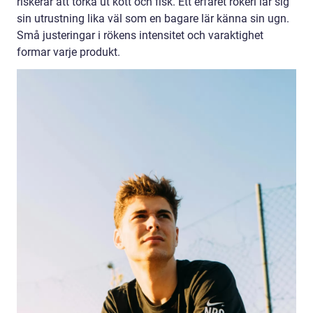
riskerar att torka ut kött och fisk. Ett erfaret rökeri lär sig
sin utrustning lika väl som en bagare lär känna sin ugn.
Små justeringar i rökens intensitet och varaktighet
formar varje produkt.