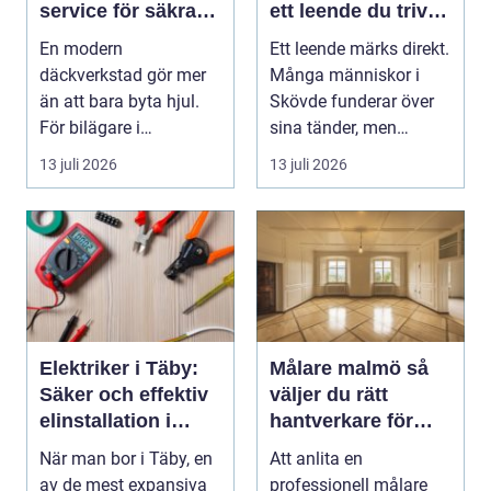
service för säkra
ett leende du trivs
mil året runt
med
En modern
Ett leende märks direkt.
däckverkstad gör mer
Många människor i
än att bara byta hjul.
Skövde funderar över
För bilägare i
sina tänder, men
Stockholm handlar
skjuter upp att gör...
13 juli 2026
13 juli 2026
valet av däck...
Elektriker i Täby:
Målare malmö så
Säker och effektiv
väljer du rätt
elinstallation i
hantverkare för
norrort
hem och företag
När man bor i Täby, en
Att anlita en
av de mest expansiva
professionell målare