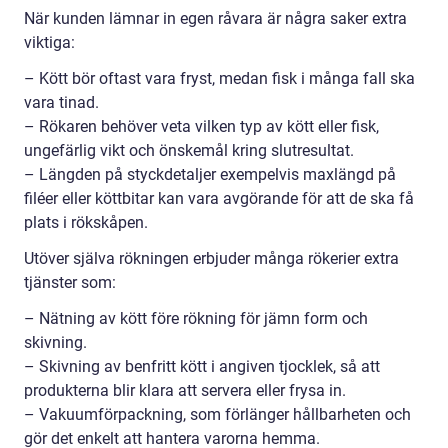
När kunden lämnar in egen råvara är några saker extra
viktiga:
– Kött bör oftast vara fryst, medan fisk i många fall ska
vara tinad.
– Rökaren behöver veta vilken typ av kött eller fisk,
ungefärlig vikt och önskemål kring slutresultat.
– Längden på styckdetaljer exempelvis maxlängd på
filéer eller köttbitar kan vara avgörande för att de ska få
plats i rökskåpen.
Utöver själva rökningen erbjuder många rökerier extra
tjänster som:
– Nätning av kött före rökning för jämn form och
skivning.
– Skivning av benfritt kött i angiven tjocklek, så att
produkterna blir klara att servera eller frysa in.
– Vakuumförpackning, som förlänger hållbarheten och
gör det enkelt att hantera varorna hemma.