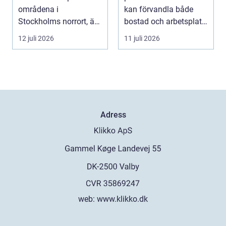
områdena i
kan förvandla både
Stockholms norrort, är
bostad och arbetsplats
b...
på kort tid. Färger, yt...
12 juli 2026
11 juli 2026
Adress
web:
www.klikko.dk