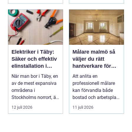
valet av däck...
upp att gör...
Elektriker i Täby:
Målare malmö så
Säker och effektiv
väljer du rätt
elinstallation i
hantverkare för
norrort
hem och företag
När man bor i Täby, en
Att anlita en
av de mest expansiva
professionell målare
områdena i
kan förvandla både
Stockholms norrort, är
bostad och arbetsplats
b...
på kort tid. Färger, yt...
12 juli 2026
11 juli 2026