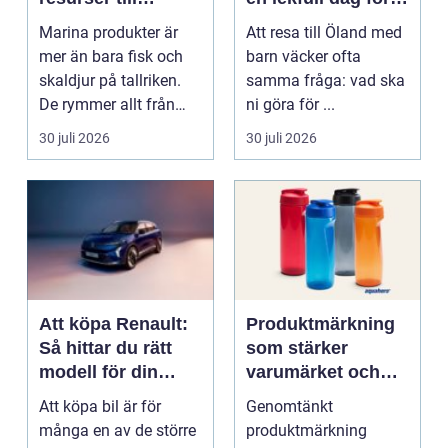
hållbara
hela familjen
Marina produkter är
Att resa till Öland med
upplevelser
mer än bara fisk och
barn väcker ofta
skaldjur på tallriken.
samma fråga: vad ska
De rymmer allt från
ni göra för ...
mat och hälsa ti...
30 juli 2026
30 juli 2026
Att köpa Renault:
Produktmärkning
Så hittar du rätt
som stärker
modell för din
varumärket och
vardag
förenklar vardagen
Att köpa bil är för
Genomtänkt
många en av de större
produktmärkning