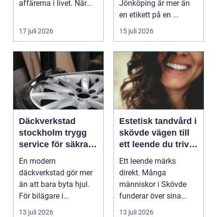
affärerna i livet. När...
Jönköping är mer än
en etikett på en ...
17 juli 2026
15 juli 2026
Däckverkstad
Estetisk tandvård i
stockholm trygg
skövde vägen till
service för säkra
ett leende du trivs
mil året runt
med
En modern
Ett leende märks
däckverkstad gör mer
direkt. Många
än att bara byta hjul.
människor i Skövde
För bilägare i
funderar över sina
Stockholm handlar
tänder, men skjuter
13 juli 2026
13 juli 2026