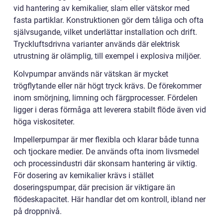
vid hantering av kemikalier, slam eller vätskor med
fasta partiklar. Konstruktionen gör dem tåliga och ofta
självsugande, vilket underlättar installation och drift.
Tryckluftsdrivna varianter används där elektrisk
utrustning är olämplig, till exempel i explosiva miljöer.
Kolvpumpar används när vätskan är mycket
trögflytande eller när högt tryck krävs. De förekommer
inom smörjning, limning och färgprocesser. Fördelen
ligger i deras förmåga att leverera stabilt flöde även vid
höga viskositeter.
Impellerpumpar är mer flexibla och klarar både tunna
och tjockare medier. De används ofta inom livsmedel
och processindustri där skonsam hantering är viktig.
För dosering av kemikalier krävs i stället
doseringspumpar, där precision är viktigare än
flödeskapacitet. Här handlar det om kontroll, ibland ner
på droppnivå.