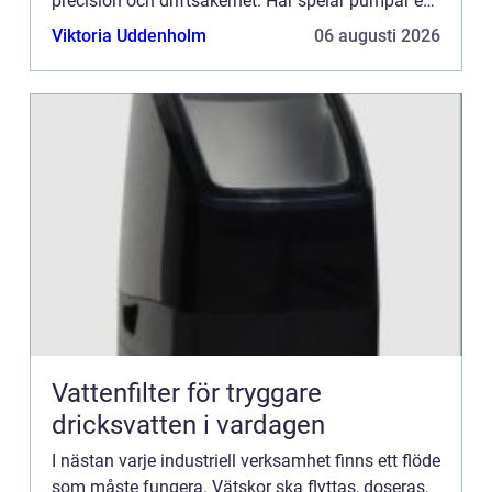
precision och driftsäkerhet. Här spelar pumpar en
avg&o...
Viktoria Uddenholm
06 augusti 2026
Vattenfilter för tryggare
dricksvatten i vardagen
I nästan varje industriell verksamhet finns ett flöde
som måste fungera. Vätskor ska flyttas, doseras,