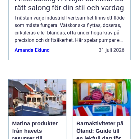
rätt salong för din stil och vardag
I nästan varje industriell verksamhet finns ett flöde
som måste fungera. Vätskor ska flyttas, doseras,
cirkuleras eller blandas, ofta under höga krav på
precision och driftsäkerhet. Här spelar pumpar en
avg&o...
Amanda Eklund
31 juli 2026
Marina produkter
Barnaktiviteter på
från havets
Öland: Guide till
resurser till
en lekfull dag för