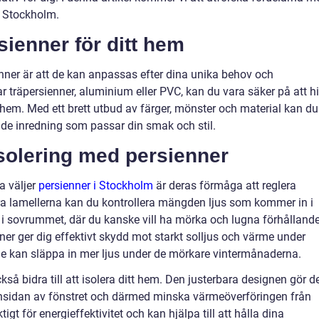
i Stockholm.
ienner för ditt hem
nner är att de kan anpassas efter dina unika behov och
r träpersienner, aluminium eller PVC, kan du vara säker på att hi
t hem. Med ett brett utbud av färger, mönster och material kan du
e inredning som passar din smak och stil.
isolering med persienner
a väljer
persienner i Stockholm
är deras förmåga att reglera
era lamellerna kan du kontrollera mängden ljus som kommer in i
 i sovrummet, där du kanske vill ha mörka och lugna förhålland
nner ger dig effektivt skydd mot starkt solljus och värme under
kan släppa in mer ljus under de mörkare vintermånaderna.
kså bidra till att isolera ditt hem. Den justerbara designen gör d
 insidan av fönstret och därmed minska värmeöverföringen från
igt för energieffektivitet och kan hjälpa till att hålla dina