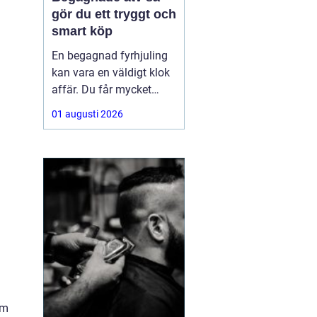
gör du ett tryggt och
smart köp
En begagnad fyrhjuling
kan vara en väldigt klok
affär. Du får mycket
funktion för pengarna
01 augusti 2026
och slipper den största
värdeminskningen som
ofta kommer direkt när
en maskin är ny.
Samtidigt kräver ett
andrahandsköp mer
eftertanke. Den som vill
köpa
om