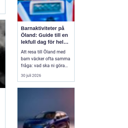
Barnaktiviteter på
Öland: Guide till en
lekfull dag för hela
familjen
Att resa till Öland med
barn väcker ofta samma
fråga: vad ska ni göra
för att alla ska trivas,
30 juli 2026
oavsett ålder och
energinivå? Ön har en
unik kombination av
natur, lek och lugn, och
är full av upplevelser...