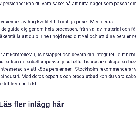
 persienner kan du vara säker på att hitta något som passar di
rsienner av hög kvalitet till rimliga priser. Med deras
de guida dig genom hela processen, från val av material och fä
t säkerställa att du blir helt nöjd med ditt val och att dina persienn
r att kontrollera ljusinsläppet och bevara din integritet i ditt hem 
ller kan du enkelt anpassa ljuset efter behov och skapa en trev
ntresserad av att köpa persienner i Stockholm rekommenderar v
xaindustri. Med deras expertis och breda utbud kan du vara säke
 ditt hem perfekt.
Läs fler inlägg här