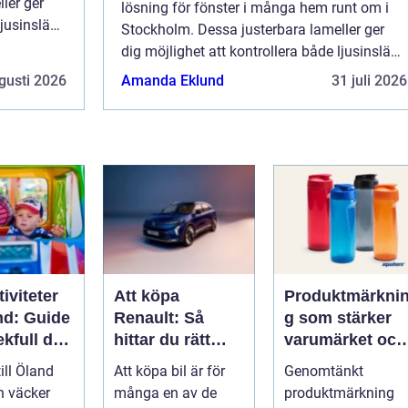
ler ger
lösning för fönster i många hem runt om i
ljusinsläpp
Stockholm. Dessa justerbara lameller ger
dig möjlighet att kontrollera både ljusinsläpp
och integritet på ett smidigt...
gusti 2026
Amanda Eklund
31 juli 2026
iviteter
Att köpa
Produktmärkni
nd: Guide
Renault: Så
g som stärker
lekfull dag
hittar du rätt
varumärket och
a familjen
modell för din
förenklar
till Öland
Att köpa bil är för
Genomtänkt
vardag
vardagen
n väcker
många en av de
produktmärkning