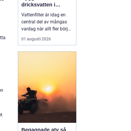
dricksvatten i
vardagen
Vattenfilter är idag en
central del av mångas
vardag när allt fler börjar
fundera på kvaliteten på
tta
01 augusti 2026
vattnet som kommer ur
kranaen. Många tar rent
vatten för givet, men
skillnader i vattenkvalitet
mellan olika områden
kan vara stora. Vissa har
hårt vat...
en
et
Begagnade atv så