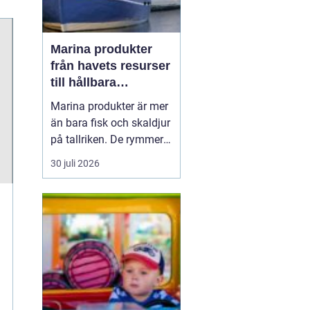
Marina produkter
från havets resurser
till hållbara
upplevelser
Marina produkter är mer
än bara fisk och skaldjur
på tallriken. De rymmer
allt från mat och hälsa
30 juli 2026
till friluftsliv, kultur och
besöksnäring. I kustnära
områden spelar havet en
central roll för både
ekonomi och livskvalitet.
När fler söker sig mot
nat...