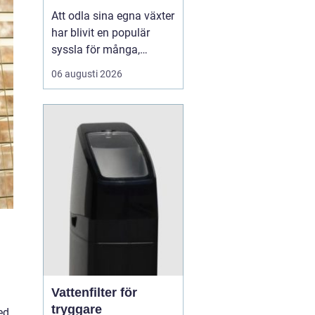
Att odla sina egna växter
har blivit en populär
syssla för många,
oavsett om det handlar
06 augusti 2026
om att ha en prunkande
trädgård, en kolonilott
eller en liten
balkongträdgård i stan.
En av de mest effektiva
och este...
Vattenfilter för
tryggare
ed