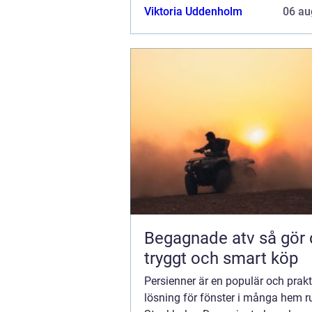
och integritet på ett smidigt...
Viktoria Uddenholm
06 au
Begagnade atv så gör du ett
tryggt och smart köp
Persienner är en populär och prakt
lösning för fönster i många hem r