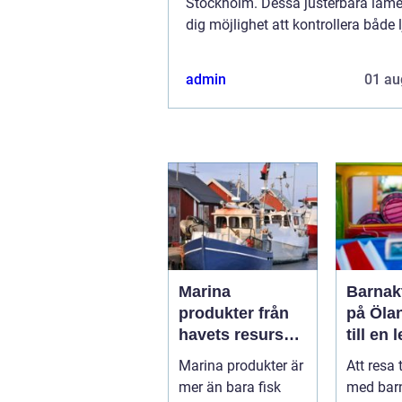
Stockholm. Dessa justerbara lamel
dig möjlighet att kontrollera både 
och integritet på ett smidigt...
admin
01 au
Marina
Barnakt
produkter från
på Öla
havets resurser
till en 
till hållbara
för hel
Marina produkter är
Att resa 
upplevelser
mer än bara fisk
med bar