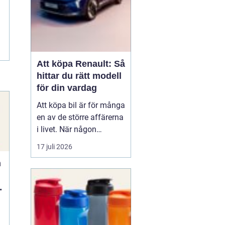
Att köpa Renault: Så
hittar du rätt modell
för din vardag
Att köpa bil är för många
en av de större affärerna
i livet. När någon
funderar på att köpa
17 juli 2026
Renault Skåne
handl...
n