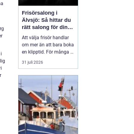
na
Frisörsalong i
Älvsjö: Så hittar du
rätt salong för din
rg
stil och vardag
er
Att välja frisör handlar
om mer än att bara boka
en klipptid. För många är
i
frisörbesöket en paus i
lig
31 juli 2026
vardagen, en chans att
i
förnya sig eller bara
r
känna sig mer som sig
själv. I Älvsjö fi...