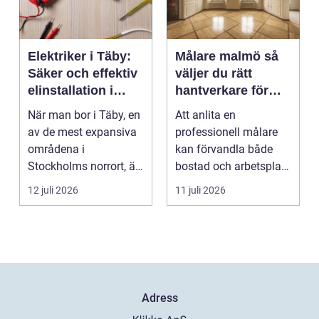
Elektriker i Täby:
Målare malmö så
Säker och effektiv
väljer du rätt
elinstallation i
hantverkare för
norrort
hem och företag
När man bor i Täby, en
Att anlita en
av de mest expansiva
professionell målare
områdena i
kan förvandla både
Stockholms norrort, är
bostad och arbetsplats
b...
på kort tid. Färger, yt...
12 juli 2026
11 juli 2026
Adress