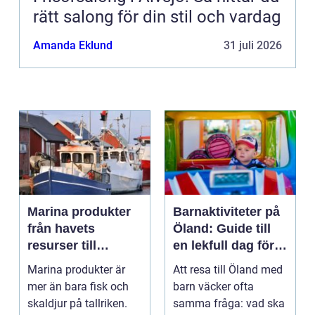
rätt salong för din stil och vardag
Amanda Eklund
31 juli 2026
Marina produkter
Barnaktiviteter på
från havets
Öland: Guide till
resurser till
en lekfull dag för
hållbara
hela familjen
Marina produkter är
Att resa till Öland med
upplevelser
mer än bara fisk och
barn väcker ofta
skaldjur på tallriken.
samma fråga: vad ska