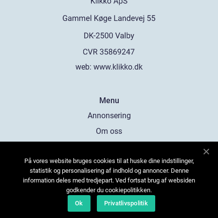
web:
www.klikko.dk
Menu
Annonsering
Om oss
Cookies
På vores website bruges cookies til at huske dine indstillinger,
Kontakta oss
statistik og personalisering af indhold og annoncer. Denne
Sitemap
information deles med tredjepart. Ved fortsat brug af websiden
godkender du cookiepolitikken.
Ok
Privatlivspolitik