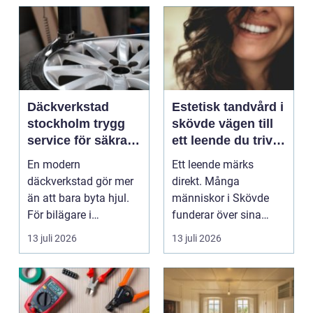
Däckverkstad
Estetisk tandvård i
stockholm trygg
skövde vägen till
service för säkra
ett leende du trivs
mil året runt
med
En modern
Ett leende märks
däckverkstad gör mer
direkt. Många
än att bara byta hjul.
människor i Skövde
För bilägare i
funderar över sina
Stockholm handlar
tänder, men skjuter
13 juli 2026
13 juli 2026
valet av däck...
upp att gör...