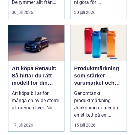
De rymmer allt från
ni göra för ...
mat och hälsa ti...
30 juli 2026
30 juli 2026
Att köpa Renault:
Produktmärkning
Så hittar du rätt
som stärker
modell för din
varumärket och
vardag
förenklar vardagen
Att köpa bil är för
Genomtänkt
många en av de större
produktmärkning
affärerna i livet. När...
Jönköping är mer än
en etikett på en ...
17 juli 2026
15 juli 2026