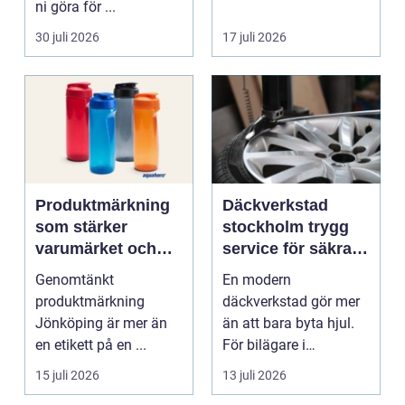
ni göra för ...
30 juli 2026
17 juli 2026
Produktmärkning
Däckverkstad
som stärker
stockholm trygg
varumärket och
service för säkra
förenklar vardagen
mil året runt
Genomtänkt
En modern
produktmärkning
däckverkstad gör mer
Jönköping är mer än
än att bara byta hjul.
en etikett på en ...
För bilägare i
Stockholm handlar
15 juli 2026
13 juli 2026
valet av däck...