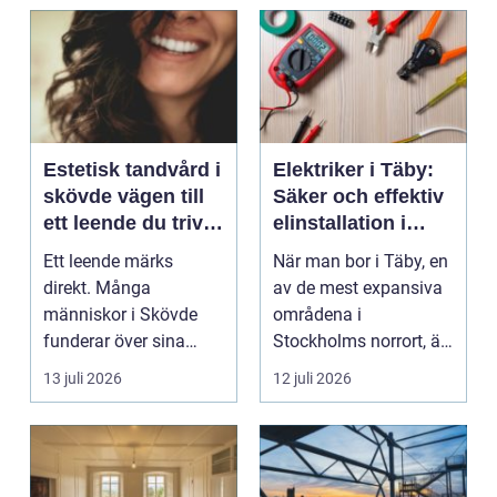
Estetisk tandvård i
Elektriker i Täby:
skövde vägen till
Säker och effektiv
ett leende du trivs
elinstallation i
med
norrort
Ett leende märks
När man bor i Täby, en
direkt. Många
av de mest expansiva
människor i Skövde
områdena i
funderar över sina
Stockholms norrort, är
tänder, men skjuter
b...
13 juli 2026
12 juli 2026
upp att gör...