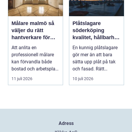
Målare malmö så
Plåtslagare
väljer du rätt
söderköping
hantverkare för
kvalitet, hållbarhet
hem och företag
och tryggt
Att anlita en
En kunnig plåtslagare
takarbete
professionell målare
gör mer än att bara
kan förvandla både
sätta upp plåt på tak
bostad och arbetsplats
och fasad. Rätt
på kort tid. Färger, yt...
plåtarbeten skyddar ...
11 juli 2026
10 juli 2026
Adress