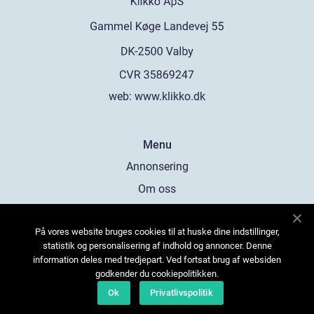
web:
www.klikko.dk
Menu
Annonsering
Om oss
Cookies
På vores website bruges cookies til at huske dine indstillinger,
Kontakta oss
statistik og personalisering af indhold og annoncer. Denne
Sitemap
information deles med tredjepart. Ved fortsat brug af websiden
godkender du cookiepolitikken.
Ok
Privatlivspolitik