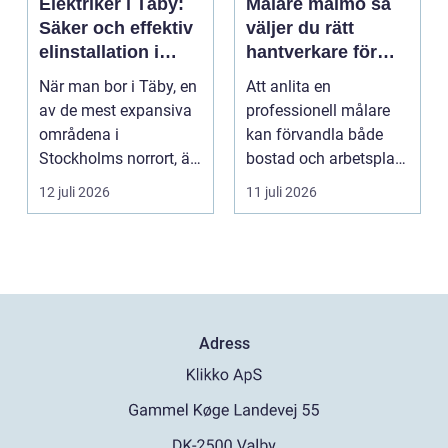
Elektriker i Täby:
Målare malmö så
Säker och effektiv
väljer du rätt
elinstallation i
hantverkare för
norrort
hem och företag
När man bor i Täby, en
Att anlita en
av de mest expansiva
professionell målare
områdena i
kan förvandla både
Stockholms norrort, är
bostad och arbetsplats
b...
på kort tid. Färger, yt...
12 juli 2026
11 juli 2026
Adress