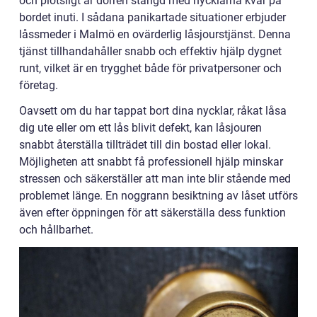
och plötsligt är dörren stängd med nycklarna kvar på
bordet inuti. I sådana panikartade situationer erbjuder
låssmeder i Malmö en ovärderlig låsjourstjänst. Denna
tjänst tillhandahåller snabb och effektiv hjälp dygnet
runt, vilket är en trygghet både för privatpersoner och
företag.
Oavsett om du har tappat bort dina nycklar, råkat låsa
dig ute eller om ett lås blivit defekt, kan låsjouren
snabbt återställa tillträdet till din bostad eller lokal.
Möjligheten att snabbt få professionell hjälp minskar
stressen och säkerställer att man inte blir stående med
problemet länge. En noggrann besiktning av låset utförs
även efter öppningen för att säkerställa dess funktion
och hållbarhet.