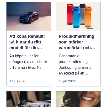
Att köpa Renault:
Produktmärkning
Så hittar du rätt
som stärker
modell för din
varumärket och
vardag
förenklar vardagen
Att köpa bil är för
Genomtänkt
många en av de större
produktmärkning
affärerna i livet. När...
Jönköping är mer än
en etikett på en ...
17 juli 2026
15 juli 2026