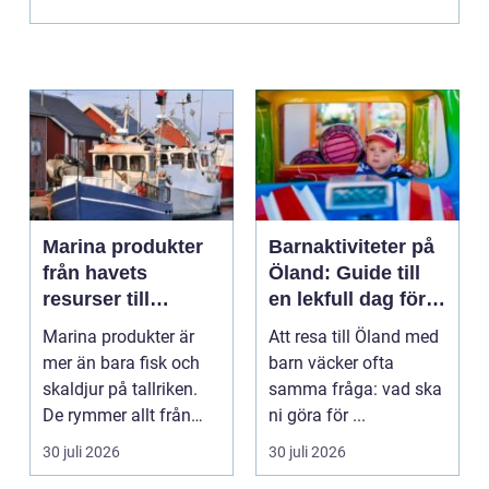
Marina produkter
Barnaktiviteter på
från havets
Öland: Guide till
resurser till
en lekfull dag för
hållbara
hela familjen
Marina produkter är
Att resa till Öland med
upplevelser
mer än bara fisk och
barn väcker ofta
skaldjur på tallriken.
samma fråga: vad ska
De rymmer allt från
ni göra för ...
mat och hälsa ti...
30 juli 2026
30 juli 2026