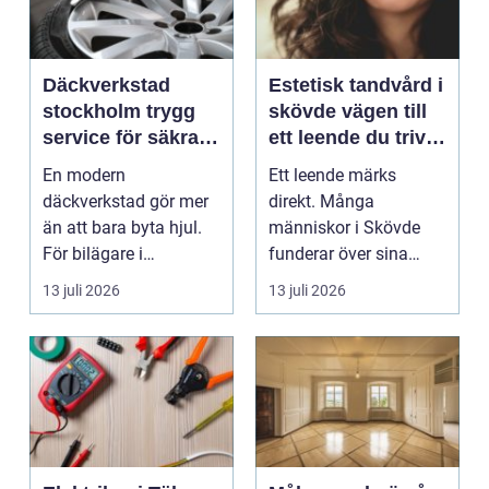
Däckverkstad
Estetisk tandvård i
stockholm trygg
skövde vägen till
service för säkra
ett leende du trivs
mil året runt
med
En modern
Ett leende märks
däckverkstad gör mer
direkt. Många
än att bara byta hjul.
människor i Skövde
För bilägare i
funderar över sina
Stockholm handlar
tänder, men skjuter
13 juli 2026
13 juli 2026
valet av däck...
upp att gör...