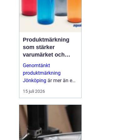
Produktmärkning
som stärker
varumärket och
förenklar vardagen
Genomtänkt
produktmärkning
Jönköping
är mer än en
etikett på en produkt.
15 juli 2026
Den guidar användaren,
skapar trygghet, uppfy...