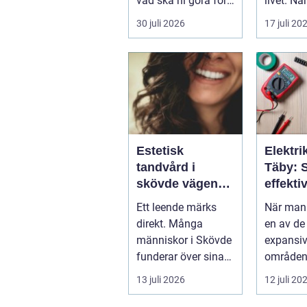
vad ska ni göra för
livet. När.
...
30 juli 2026
17 juli 20
Estetisk
Elektrik
tandvård i
Täby: 
skövde vägen
effekti
till ett leende du
elinstal
Ett leende märks
När man 
trivs med
norrort
direkt. Många
en av de
människor i Skövde
expansi
funderar över sina
områden
tänder, men skjuter
Stockhol
13 juli 2026
12 juli 20
upp att gör...
är b...