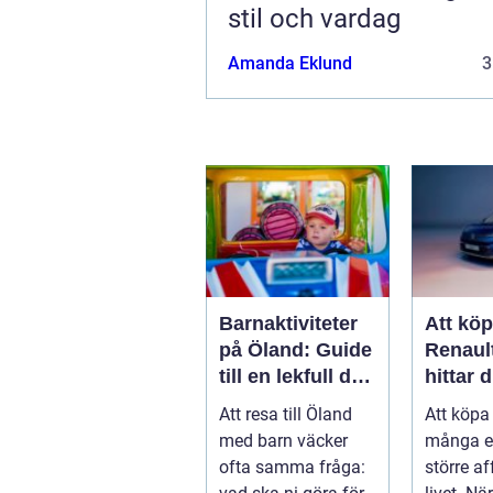
stil och vardag
Amanda Eklund
3
Barnaktiviteter
Att kö
på Öland: Guide
Renaul
till en lekfull dag
hittar d
för hela familjen
modell 
Att resa till Öland
Att köpa 
vardag
med barn väcker
många e
ofta samma fråga:
större af