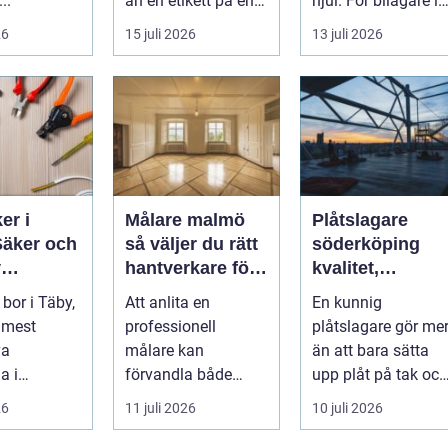
..
än en etikett på en
hjul. För bilägare i
...
Stockholm handlar
26
15 juli 2026
13 juli 2026
valet av däck...
er i
Målare malmö
Plåtslagare
Säker och
så väljer du rätt
söderköping
v
hantverkare för
kvalitet,
lation i
hem och företag
hållbarhet och
bor i Täby,
Att anlita en
En kunnig
tryggt takarbete
 mest
professionell
plåtslagare gör me
va
målare kan
än att bara sätta
a i
förvandla både
upp plåt på tak och
ms norrort,
bostad och
fasad. Rätt
26
11 juli 2026
10 juli 2026
arbetsplats på kort
plåtarbeten skydda
tid. Färger, yt...
...