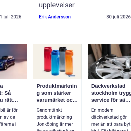
upplevelser
1 juli 2026
Erik Andersson
30 juli 2026
pa
Produktmärknin
Däckverkstad
t: Så
g som stärker
stockholm trygg
u rätt
varumärket och
service för säkr
för din
förenklar
mil året runt
bil är för
Genomtänkt
En modern
vardagen
n av de
produktmärkning
däckverkstad gör
färerna i
Jönköping är mer
mer än att bara byt