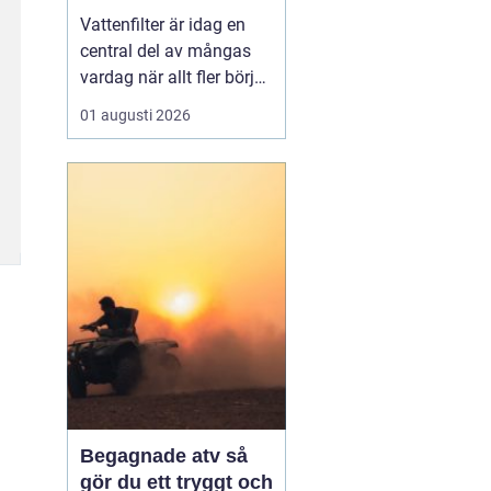
vardagen
Vattenfilter är idag en
central del av mångas
vardag när allt fler börjar
fundera på kvaliteten på
01 augusti 2026
vattnet som kommer ur
kranaen. Många tar rent
vatten för givet, men
skillnader i vattenkvalitet
mellan olika områden
kan vara stora. Vissa har
hårt vat...
Begagnade atv så
gör du ett tryggt och