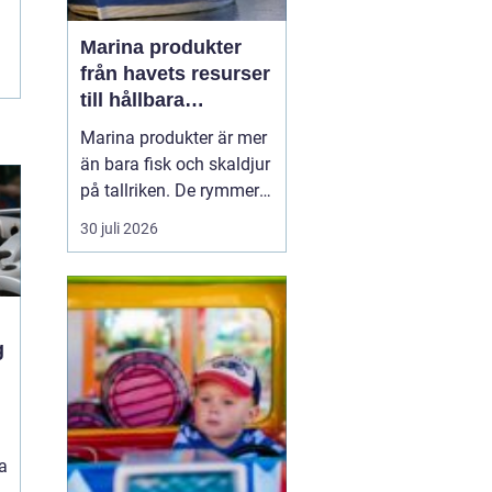
Marina produkter
från havets resurser
till hållbara
upplevelser
Marina produkter är mer
än bara fisk och skaldjur
på tallriken. De rymmer
allt från mat och hälsa
30 juli 2026
till friluftsliv, kultur och
besöksnäring. I kustnära
områden spelar havet en
central roll för både
ekonomi och livskvalitet.
a
När fler söker sig mot
nat...
a