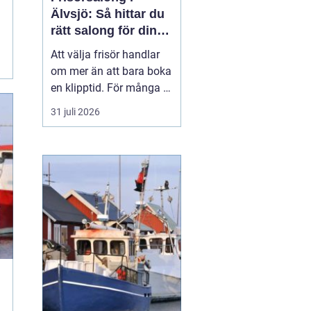
Älvsjö: Så hittar du
rätt salong för din
stil och vardag
Att välja frisör handlar
om mer än att bara boka
en klipptid. För många är
frisörbesöket en paus i
31 juli 2026
vardagen, en chans att
förnya sig eller bara
känna sig mer som sig
själv. I Älvsjö fi...