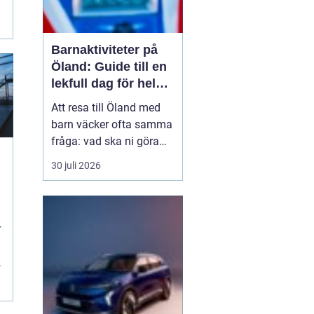
Barnaktiviteter på
Öland: Guide till en
lekfull dag för hela
familjen
Att resa till Öland med
barn väcker ofta samma
fråga: vad ska ni göra
för att alla ska trivas,
30 juli 2026
oavsett ålder och
energinivå? Ön har en
unik kombination av
natur, lek och lugn, och
r
är full av upplevelser...
r