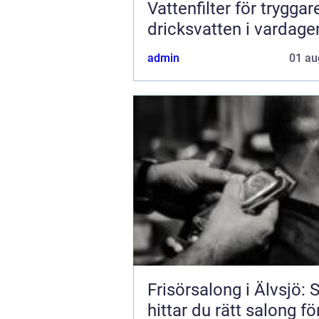
Vattenfilter för tryggar
dricksvatten i vardage
admin
01 au
Frisörsalong i Älvsjö: 
hittar du rätt salong fö