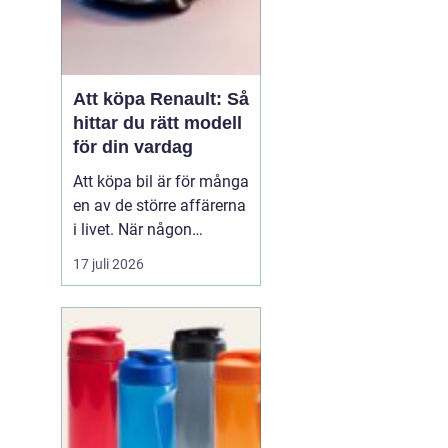
Att köpa Renault: Så
hittar du rätt modell
för din vardag
Att köpa bil är för många
en av de större affärerna
i livet. När någon
funderar på att köpa
17 juli 2026
Renault Skåne
handl...