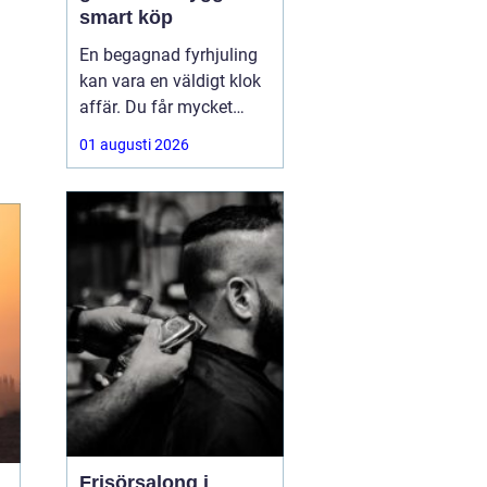
smart köp
En begagnad fyrhjuling
kan vara en väldigt klok
affär. Du får mycket
funktion för pengarna
01 augusti 2026
och slipper den största
värdeminskningen som
ofta kommer direkt när
en maskin är ny.
Samtidigt kräver ett
andrahandsköp mer
eftertanke. Den som vill
köpa
Frisörsalong i