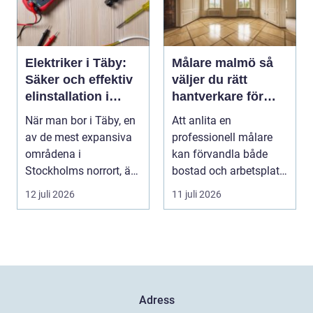
Elektriker i Täby:
Målare malmö så
Säker och effektiv
väljer du rätt
elinstallation i
hantverkare för
norrort
hem och företag
När man bor i Täby, en
Att anlita en
av de mest expansiva
professionell målare
områdena i
kan förvandla både
Stockholms norrort, är
bostad och arbetsplats
b...
på kort tid. Färger, yt...
12 juli 2026
11 juli 2026
Adress