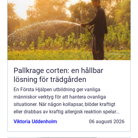
Pallkrage corten: en hållbar
lösning för trädgården
En Första Hjälpen utbildning ger vanliga
människor verktyg för att hantera ovanliga
situationer. När någon kollapsar, blöder kraftigt
eller drabbas av kraftig allergisk reaktion spelar
minuterna stor roll. Den som vet hur man agerar
Viktoria Uddenholm
06 augusti 2026
kan göra en avgör...