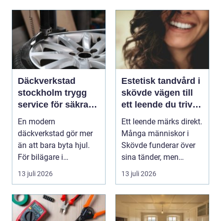
Däckverkstad
Estetisk tandvård i
stockholm trygg
skövde vägen till
service för säkra
ett leende du trivs
mil året runt
med
En modern
Ett leende märks direkt.
däckverkstad gör mer
Många människor i
än att bara byta hjul.
Skövde funderar över
För bilägare i
sina tänder, men
Stockholm handlar
skjuter upp att gör...
13 juli 2026
13 juli 2026
valet av däck...