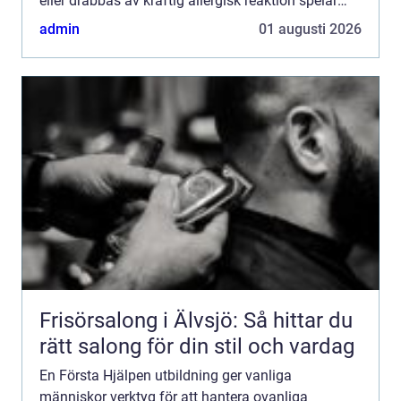
eller drabbas av kraftig allergisk reaktion spelar
minuterna stor roll. Den som vet hur man agerar
admin
01 augusti 2026
kan göra en avgör...
Frisörsalong i Älvsjö: Så hittar du
rätt salong för din stil och vardag
En Första Hjälpen utbildning ger vanliga
människor verktyg för att hantera ovanliga