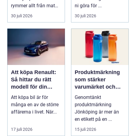
rymmer allt från mat
ni göra för ...
och hälsa ti...
30 juli 2026
30 juli 2026
Att köpa Renault:
Produktmärkning
Så hittar du rätt
som stärker
modell för din
varumärket och
vardag
förenklar vardagen
Att köpa bil är för
Genomtänkt
många en av de större
produktmärkning
affärerna i livet. När...
Jönköping är mer än
en etikett på en ...
17 juli 2026
15 juli 2026