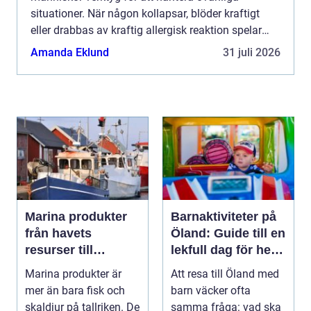
situationer. När någon kollapsar, blöder kraftigt
eller drabbas av kraftig allergisk reaktion spelar
minuterna stor roll. Den som vet hur man agerar
Amanda Eklund
31 juli 2026
kan göra en avgör...
Marina produkter
Barnaktiviteter på
från havets
Öland: Guide till en
resurser till
lekfull dag för hela
hållbara
familjen
Marina produkter är
Att resa till Öland med
upplevelser
mer än bara fisk och
barn väcker ofta
skaldjur på tallriken. De
samma fråga: vad ska