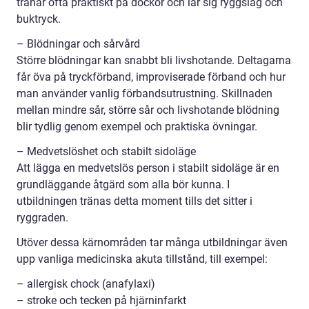
tränar ofta praktiskt på dockor och lär sig ryggslag och
buktryck.
– Blödningar och sårvård
Större blödningar kan snabbt bli livshotande. Deltagarna
får öva på tryckförband, improviserade förband och hur
man använder vanlig förbandsutrustning. Skillnaden
mellan mindre sår, större sår och livshotande blödning
blir tydlig genom exempel och praktiska övningar.
– Medvetslöshet och stabilt sidoläge
Att lägga en medvetslös person i stabilt sidoläge är en
grundläggande åtgärd som alla bör kunna. I
utbildningen tränas detta moment tills det sitter i
ryggraden.
Utöver dessa kärnområden tar många utbildningar även
upp vanliga medicinska akuta tillstånd, till exempel:
– allergisk chock (anafylaxi)
– stroke och tecken på hjärninfarkt